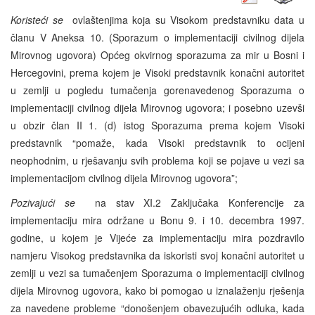
Koristeći se
ovlaštenjima koja su Visokom predstavniku data u
članu V Aneksa 10. (Sporazum o implementaciji civilnog dijela
Mirovnog ugovora) Općeg okvirnog sporazuma za mir u Bosni i
Hercegovini, prema kojem je Visoki predstavnik konačni autoritet
u zemlji u pogledu tumačenja gorenavedenog Sporazuma o
implementaciji civilnog dijela Mirovnog ugovora; i posebno uzevši
u obzir član II 1. (d) istog Sporazuma prema kojem Visoki
predstavnik “pomaže, kada Visoki predstavnik to ocijeni
neophodnim, u rješavanju svih problema koji se pojave u vezi sa
implementacijom civilnog dijela Mirovnog ugovora”;
Pozivajući se
na stav XI.2 Zaključaka Konferencije za
implementaciju mira održane u Bonu 9. i 10. decembra 1997.
godine, u kojem je Vijeće za implementaciju mira pozdravilo
namjeru Visokog predstavnika da iskoristi svoj konačni autoritet u
zemlji u vezi sa tumačenjem Sporazuma o implementaciji civilnog
dijela Mirovnog ugovora, kako bi pomogao u iznalaženju rješenja
za navedene probleme “donošenjem obavezujućih odluka, kada