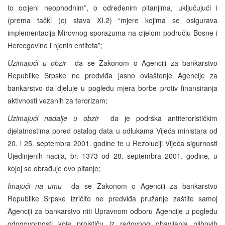
to ocijeni neophodnim”, o određenim pitanjima, uključujući i
(prema tački (c) stava XI.2) “mjere kojima se osigurava
implementacija Mirovnog sporazuma na cijelom području Bosne i
Hercegovine i njenih entiteta”;
Uzimajući u obzir
da se Zakonom o Agenciji za bankarstvo
Republike Srpske ne predviđa jasno ovlaštenje Agencije za
bankarstvo da djeluje u pogledu mjera borbe protiv finansiranja
aktivnosti vezanih za terorizam;
Uzimajući nadalje u obzir
da je podrška antiterorističkim
djelatnostima pored ostalog data u odlukama Vijeća ministara od
20. i 25. septembra 2001. godine te u Rezoluciji Vijeća sigurnosti
Ujedinjenih nacija, br. 1373 od 28. septembra 2001. godine, u
kojoj se obrađuje ovo pitanje;
Imajući na umu
da se Zakonom o Agenciji za bankarstvo
Republike Srpske izričito ne predviđa pružanje zaštite samoj
Agenciji za bankarstvo niti Upravnom odboru Agencije u pogledu
odogovornosti koje proističu iz redovnog obavljanja njihovih