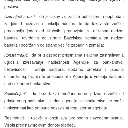
poslova;
Uzimajući u obzir
da je takav vid zaštite uobičajen i neophodan
za jaku i nezavisnu funkciju nadzora te da takav vid zaštite
predstavlja jedan od ključnih “preduvjeta za efikasan nadzor
banaka” utvrđenih od strane Bazelskog komiteta za nadzor
banaka i podržanih od strane većine zapadnih zemalja;
Konstatirajući
da bi izloženost prijetnjama i aktima zastrašivanja
ugrozila izvršavanje nadležnosti Agencije za bankarstvo,
nezavisnost i radnje nadzora, dodatno ometala i usporila
dinamiku ispitivanja te onesposobila Agenciju u vršenju nadzora
nad sektorom bankarstva.
Zaključujući
da bez takve međunarodno priznate zaštite i
primjerenog postupka, nijedna agencija za bankarstvo ne može
funkcionirati kao potpuno nezavisna regulatorna agencija;
Razmotrivši i uzevši u obzir sva prethodno navedena pitanja,
Visoki predstavnik ovim donosi sljedeću