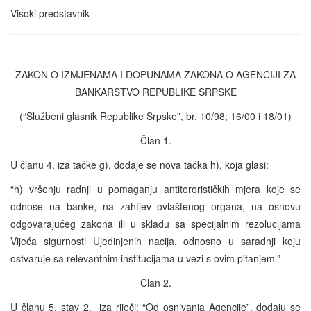
Visoki predstavnik
ZAKON O IZMJENAMA I DOPUNAMA ZAKONA O AGENCIJI ZA
BANKARSTVO REPUBLIKE SRPSKE
(“Službeni glasnik Republike Srpske”, br. 10/98; 16/00 i 18/01)
Član 1.
U članu 4. iza tačke g), dodaje se nova tačka h), koja glasi:
“h) vršenju radnji u pomaganju antiterorističkih mjera koje se
odnose na banke, na zahtjev ovlaštenog organa, na osnovu
odgovarajućeg zakona ili u skladu sa specijalnim rezolucijama
Vijeća sigurnosti Ujedinjenih nacija, odnosno u saradnji koju
ostvaruje sa relevantnim institucijama u vezi s ovim pitanjem.”
Član 2.
U članu 5. stav 2. iza riječi: “Od osnivanja Agencije”, dodaju se