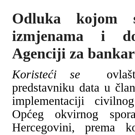
Odluka kojom 
izmjenama i d
Agenciji za banka
Koristeći se
ovlašte
predstavniku data u čl
implementaciji civiln
Općeg okvirnog spo
Hercegovini, prema k