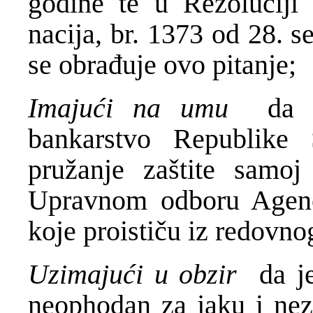
godine te u Rezoluciji 
nacija, br. 1373 od 28. 
se obrađuje ovo pitanje;
Imajući na umu
da 
bankarstvo Republike 
pružanje zaštite samoj
Upravnom odboru Agenc
koje proističu iz redovno
Uzimajući u obzir
da j
neophodan za jaku i nez