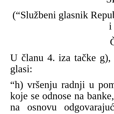
(“Službeni glasnik Repub
i
U članu 4. iza tačke g),
glasi:
“h) vršenju radnji u pom
koje se odnose na banke,
na osnovu odgovaraju