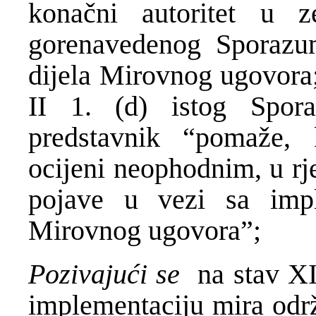
konačni autoritet u 
gorenavedenog Sporazum
dijela Mirovnog ugovora;
II 1. (d) istog Spo
predstavnik “pomaže, 
ocijeni neophodnim, u rj
pojave u vezi sa impl
Mirovnog ugovora”;
Pozivajući se
na stav XI
implementaciju mira odr