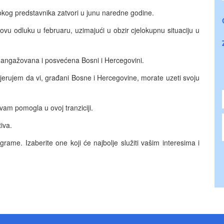
okog predstavnika zatvori u junu naredne godine.
ovu odluku u februaru, uzimajući u obzir cjelokupnu situaciju u
 angažovana i posvećena Bosni i Hercegovini.
vjerujem da vi, građani Bosne i Hercegovine, morate uzeti svoju
 vam pomogla u ovoj tranziciji.
iva.
rograme. Izaberite one koji će najbolje služiti vašim interesima i