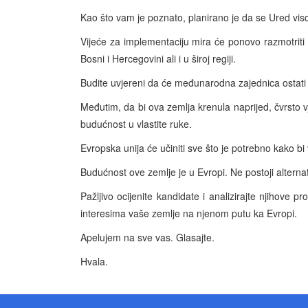
Kao što vam je poznato, planirano je da se Ured vis
Vijeće za implementaciju mira će ponovo razmotriti 
Bosni i Hercegovini ali i u široj regiji.
Budite uvjereni da će međunarodna zajednica ostati
Međutim, da bi ova zemlja krenula naprijed, čvrsto 
budućnost u vlastite ruke.
Evropska unija će učiniti sve što je potrebno kako bi
Budućnost ove zemlje je u Evropi. Ne postoji alternat
Pažljivo ocijenite kandidate i analizirajte njihove p
interesima vaše zemlje na njenom putu ka Evropi.
Apelujem na sve vas. Glasajte.
Hvala.