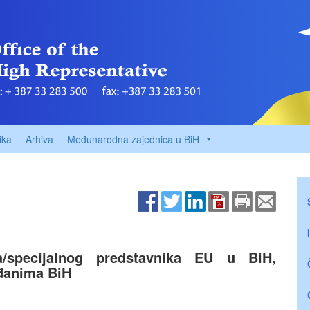
ika
Arhiva
Međunarodna zajednica u BiH
a/specijalnog predstavnika EU u BiH,
ađanima BiH