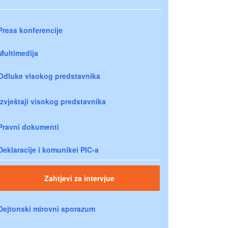
Press konferencije
Multimedija
Odluke visokog predstavnika
Izvještaji visokog predstavnika
Pravni dokumenti
Deklaracije i komunikei PIC-a
Zahtjevi za intervjue
Dejtonski mirovni sporazum