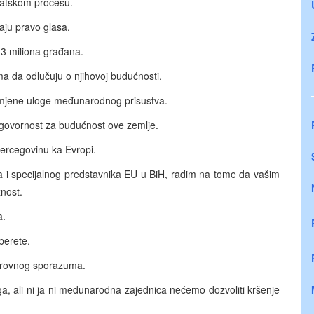
ratskom procesu.
aju pravo glasa.
,3 miliona građana.
ma da odlučuju o njihovoj budućnosti.
romjene uloge međunarodnog prisustva.
dgovornost za budućnost ove zemlje.
Hercegovinu ka Evropi.
 i specijalnog predstavnika EU u BiH, radim na tome da vašim
nost.
a.
aberete.
mirovnog sporazuma.
ga, ali ni ja ni međunarodna zajednica nećemo dozvoliti kršenje