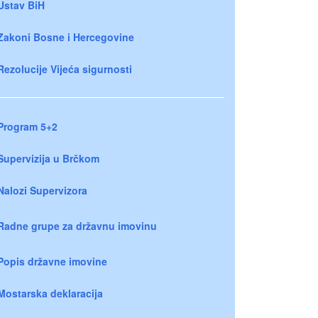
Ustav BiH
Zakoni Bosne i Hercegovine
Rezolucije Vijeća sigurnosti
Program 5+2
Supervizija u Brčkom
Nalozi Supervizora
Radne grupe za državnu imovinu
Popis državne imovine
Mostarska deklaracija