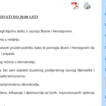
IVATI DO 20.00 SATI
gli ključnu tačku u razvoju Bosne i Hercegovine.
ma u nedjelju.
staviti pružati podršku kako bi pomogla Bosni i Hercegovini da
i pripada.
og režima u demokratiju.
, bio sam svjedok izuzetnog poslijeratnog razvoja Njemačke i
on pada komunizma.
parlamentarnu demokratiju.
o, efikasnija i djelotvornija od brzih, improvizovanih rješenja