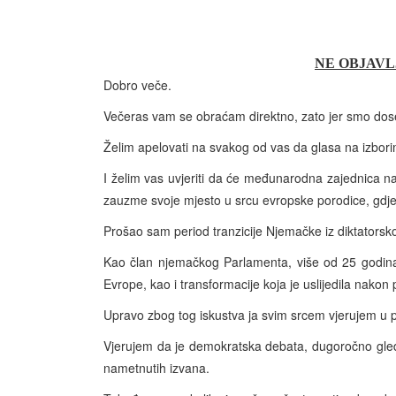
NE OBJAVLJ
Dobro veče.
Večeras vam se obraćam direktno, zato jer smo dose
Želim apelovati na svakog od vas da glasa na izbori
I želim vas uvjeriti da će međunarodna zajednica na
zauzme svoje mjesto u srcu evropske porodice, gdje 
Prošao sam period tranzicije Njemačke iz diktatorsk
Kao član njemačkog Parlamenta, više od 25 godina
Evrope, kao i transformacije koja je uslijedila nak
Upravo zbog tog iskustva ja svim srcem vjerujem u 
Vjerujem da je demokratska debata, dugoročno gledan
nametnutih izvana.