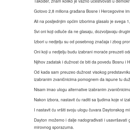
Također, znam koliko je važno učestvovati u demok
Gotovo 2,8 miliona građana Bosne i Hercegovine im
Ali na posljednjim općim izborima glasalo je svega 1
Svi oni koji odluče da ne glasaju, dozvoljavaju drugi
Izbori u nedjelju su od posebnog značaja i zbog p
Oni koji u nedjelju budu izabrani moraće preuzeti o
Njihov zadatak i dužnost će biti da povedu Bosnu i 
Od kada sam preuzeo dužnost visokog predstavnika
izabranim zvaničnicima pomognem da ispune tu duž
Nisam imao ulogu alternative izabranim zvaničnicim
Nakon izbora, nastavit ću raditi sa ljudima koje vi iz
I nastavit ću vršiti svoju ulogu čuvara Daytonskog 
Dayton
možemo i dalje nadograđivati i usavršavati 
mirovnog sporazuma.