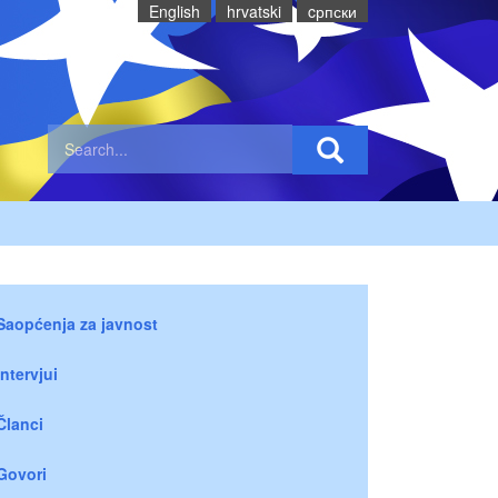
English
hrvatski
cрпски
Saopćenja za javnost
Intervjui
Članci
Govori