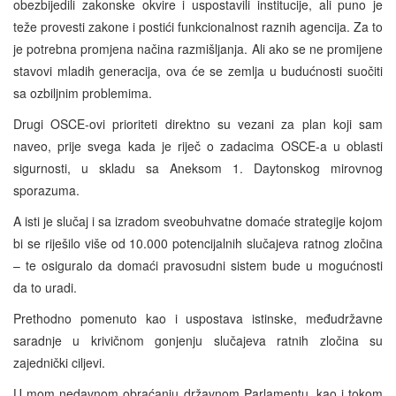
obezbijedili zakonske okvire i uspostavili institucije, ali puno je
teže provesti zakone i postići funkcionalnost raznih agencija. Za to
je potrebna promjena načina razmišljanja. Ali ako se ne promijene
stavovi mladih generacija, ova će se zemlja u budućnosti suočiti
sa ozbiljnim problemima.
Drugi OSCE-ovi prioriteti direktno su vezani za plan koji sam
naveo, prije svega kada je riječ o zadacima OSCE-a u oblasti
sigurnosti, u skladu sa Aneksom 1. Daytonskog mirovnog
sporazuma.
A isti je slučaj i sa izradom sveobuhvatne domaće strategije kojom
bi se riješilo više od 10.000 potencijalnih slučajeva ratnog zločina
– te osiguralo da domaći pravosudni sistem bude u mogućnosti
da to uradi.
Prethodno pomenuto kao i uspostava istinske, međudržavne
saradnje u krivičnom gonjenju slučajeva ratnih zločina su
zajednički ciljevi.
U mom nedavnom obraćanju državnom Parlamentu, kao i tokom