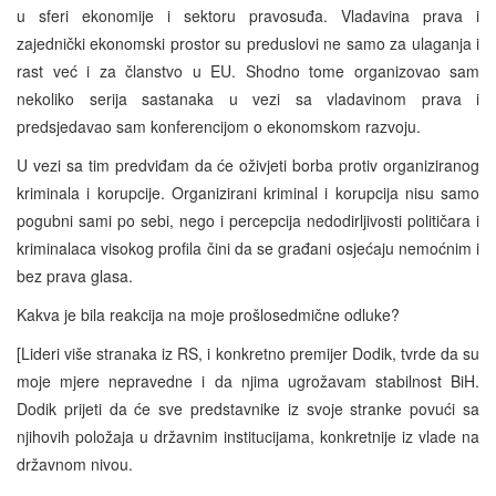
u sferi ekonomije i sektoru pravosuđa. Vladavina prava i
zajednički ekonomski prostor su preduslovi ne samo za ulaganja i
rast već i za članstvo u EU. Shodno tome organizovao sam
nekoliko serija sastanaka u vezi sa vladavinom prava i
predsjedavao sam konferencijom o ekonomskom razvoju.
U vezi sa tim predviđam da će oživjeti borba protiv organiziranog
kriminala i korupcije. Organizirani kriminal i korupcija nisu samo
pogubni sami po sebi, nego i percepcija nedodirljivosti političara i
kriminalaca visokog profila čini da se građani osjećaju nemoćnim i
bez prava glasa.
Kakva je bila reakcija na moje prošlosedmične odluke?
[Lideri više stranaka iz RS, i konkretno premijer Dodik, tvrde da su
moje mjere nepravedne i da njima ugrožavam stabilnost BiH.
Dodik prijeti da će sve predstavnike iz svoje stranke povući sa
njihovih položaja u državnim institucijama, konkretnije iz vlade na
državnom nivou.