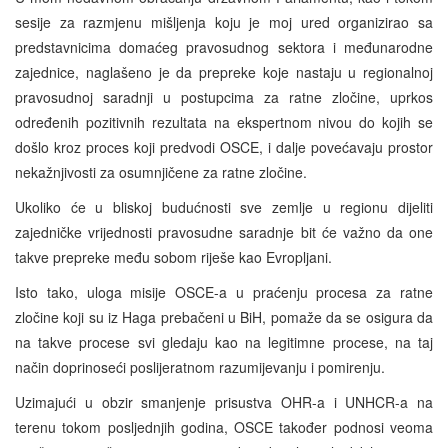
sesije za razmjenu mišljenja koju je moj ured organizirao sa
predstavnicima domaćeg pravosudnog sektora i međunarodne
zajednice, naglašeno je da prepreke koje nastaju u regionalnoj
pravosudnoj saradnji u postupcima za ratne zločine, uprkos
određenih pozitivnih rezultata na ekspertnom nivou do kojih se
došlo kroz proces koji predvodi OSCE, i dalje povećavaju prostor
nekažnjivosti za osumnjičene za ratne zločine.
Ukoliko će u bliskoj budućnosti sve zemlje u regionu dijeliti
zajedničke vrijednosti pravosudne saradnje bit će važno da one
takve prepreke među sobom riješe kao Evropljani.
Isto tako, uloga misije OSCE-a u praćenju procesa za ratne
zločine koji su iz Haga prebačeni u BiH, pomaže da se osigura da
na takve procese svi gledaju kao na legitimne procese, na taj
način doprinoseći poslijeratnom razumijevanju i pomirenju.
Uzimajući u obzir smanjenje prisustva OHR-a i UNHCR-a na
terenu tokom posljednjih godina, OSCE također podnosi veoma