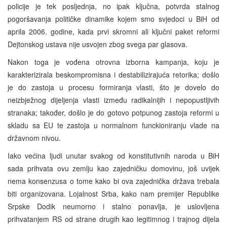
policije je tek posljednja, no ipak ključna, potvrda stalnog
pogoršavanja političke dinamike kojem smo svjedoci u BiH od
aprila 2006. godine, kada prvi skromni ali ključni paket reformi
Dejtonskog ustava nije usvojen zbog svega par glasova.
Nakon toga je vođena otrovna izborna kampanja, koju je
karakterizirala beskompromisna i destabilizirajuća retorika; došlo
je do zastoja u procesu formiranja vlasti, što je dovelo do
neizbježnog dijeljenja vlasti između radikalnijih i nepopustljivih
stranaka; također, došlo je do gotovo potpunog zastoja reformi u
skladu sa EU te zastoja u normalnom funckioniranju vlade na
državnom nivou.
Iako većina ljudi unutar svakog od konstitutivnih naroda u BiH
sada prihvata ovu zemlju kao zajedničku domovinu, još uvijek
nema konsenzusa o tome kako bi ova zajednička država trebala
biti organizovana. Lojalnost Srba, kako nam premijer Republike
Srpske Dodik neumorno i stalno ponavlja, je uslovljena
prihvatanjem RS od strane drugih kao legitimnog i trajnog dijela