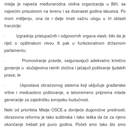
misija je najveća međunarodna civilna organizacija u BiH, sa
najvećim prisustvom na terenu i sa dvanaest godina iskustva. Po
mom mišljenju, ona će i dalje imati važnu ulogu u tri oblasti
tranzicije:
· Izgradnja pristupačnih i odgovornih organa vlasti, bilo da je
riječ o opštinskom nivou ili pak u funkcionalnom državnom
parlamentu;
· Promoviranje pravde, osiguravajući adekvatno krivično
gonjenje u slučajevima ratnih zločina i jačajući poštivanje ljudskih
prava;
te
· Uspostava obrazovnog sistema koji uključuje građanske
vrline i međusobno poštovanje, a istovremeno priprema mlade
generacije za zajedničku evropsku budućnost.
Neki od prioriteta Misije OSCE-a donijeće dugoročne prednosti;
obrazovna reforma je tako suštinska i tako teška da će za njeno
okončanje trebati još puno godina. Počeli smo tako što smo