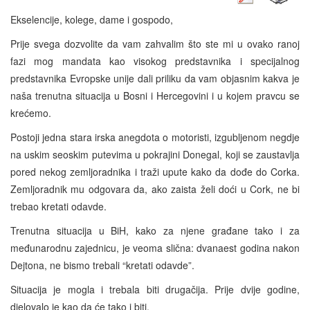
Ekselencije, kolege, dame i gospodo,
Prije svega dozvolite da vam zahvalim što ste mi u ovako ranoj
fazi mog mandata kao visokog predstavnika i specijalnog
predstavnika Evropske unije dali priliku da vam objasnim kakva je
naša trenutna situacija u Bosni i Hercegovini i u kojem pravcu se
krećemo.
Postoji jedna stara irska anegdota o motoristi, izgubljenom negdje
na uskim seoskim putevima u pokrajini Donegal, koji se zaustavlja
pored nekog zemljoradnika i traži upute kako da dođe do Corka.
Zemljoradnik mu odgovara da, ako zaista želi doći u Cork, ne bi
trebao kretati odavde.
Trenutna situacija u BiH, kako za njene građane tako i za
međunarodnu zajednicu, je veoma slična: dvanaest godina nakon
Dejtona, ne bismo trebali “kretati odavde”.
Situacija je mogla i trebala biti drugačija. Prije dvije godine,
djelovalo je kao da će tako i biti.