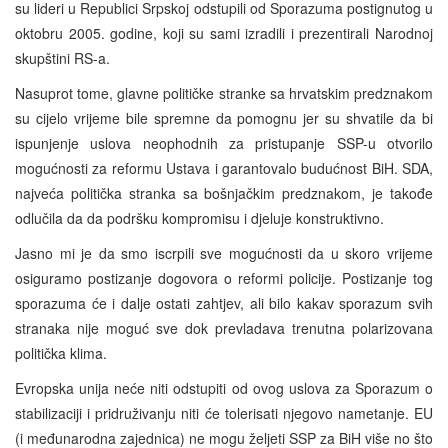
su lideri u Republici Srpskoj odstupili od Sporazuma postignutog u
oktobru 2005. godine, koji su sami izradili i prezentirali Narodnoj
skupštini RS-a.
Nasuprot tome, glavne političke stranke sa hrvatskim predznakom
su cijelo vrijeme bile spremne da pomognu jer su shvatile da bi
ispunjenje uslova neophodnih za pristupanje SSP-u otvorilo
mogućnosti za reformu Ustava i garantovalo budućnost BiH. SDA,
najveća politička stranka sa bošnjačkim predznakom, je takođe
odlučila da da podršku kompromisu i djeluje konstruktivno.
Jasno mi je da smo iscrpili sve mogućnosti da u skoro vrijeme
osiguramo postizanje dogovora o reformi policije. Postizanje tog
sporazuma će i dalje ostati zahtjev, ali bilo kakav sporazum svih
stranaka nije moguć sve dok prevladava trenutna polarizovana
politička klima.
Evropska unija neće niti odstupiti od ovog uslova za Sporazum o
stabilizaciji i pridruživanju niti će tolerisati njegovo nametanje. EU
(i međunarodna zajednica) ne mogu željeti SSP za BiH više no što