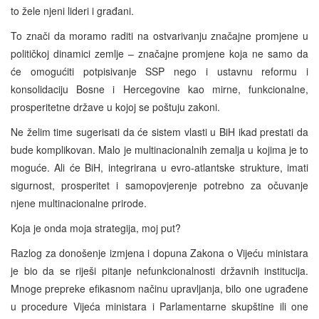
to žele njeni lideri i građani.
To znači da moramo raditi na ostvarivanju značajne promjene u
političkoj dinamici zemlje – značajne promjene koja ne samo da
će omogućiti potpisivanje SSP nego i ustavnu reformu i
konsolidaciju Bosne i Hercegovine kao mirne, funkcionalne,
prosperitetne države u kojoj se poštuju zakoni.
Ne želim time sugerisati da će sistem vlasti u BiH ikad prestati da
bude komplikovan. Malo je multinacionalnih zemalja u kojima je to
moguće. Ali će BiH, integrirana u evro-atlantske strukture, imati
sigurnost, prosperitet i samopovjerenje potrebno za očuvanje
njene multinacionalne prirode.
Koja je onda moja strategija, moj put?
Razlog za donošenje izmjena i dopuna Zakona o Vijeću ministara
je bio da se riješi pitanje nefunkcionalnosti državnih institucija.
Mnoge prepreke efikasnom načinu upravljanja, bilo one ugrađene
u procedure Vijeća ministara i Parlamentarne skupštine ili one