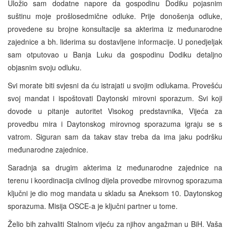
Uložio sam dodatne napore da gospodinu Dodiku pojasnim
suštinu moje prošlosedmične odluke. Prije donošenja odluke,
provedene su brojne konsultacije sa akterima iz međunarodne
zajednice a bh. liderima su dostavljene informacije. U ponedjeljak
sam otputovao u Banja Luku da gospodinu Dodiku detaljno
objasnim svoju odluku.
Svi morate biti svjesni da ću istrajati u svojim odlukama. Provešću
svoj mandat i ispoštovati Daytonski mirovni sporazum. Svi koji
dovode u pitanje autoritet Visokog predstavnika, Vijeća za
provedbu mira i Daytonskog mirovnog sporazuma igraju se s
vatrom. Siguran sam da takav stav treba da ima jaku podršku
međunarodne zajednice.
Saradnja sa drugim akterima iz međunarodne zajednice na
terenu i koordinacija civilnog dijela provedbe mirovnog sporazuma
ključni je dio mog mandata u skladu sa Aneksom 10. Daytonskog
sporazuma. Misija OSCE-a je ključni partner u tome.
Želio bih zahvaliti Stalnom vijeću za njihov angažman u BiH. Vaša