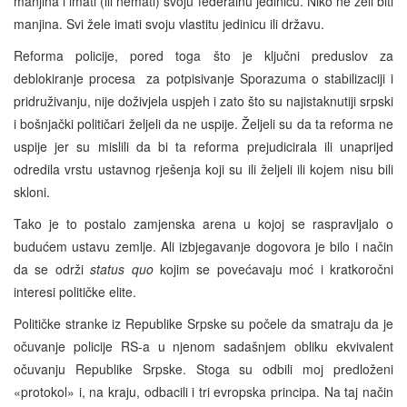
manjina i imati (ili nemati) svoju federalnu jedinicu. Niko ne želi biti
manjina. Svi žele imati svoju vlastitu jedinicu ili državu.
Reforma policije, pored toga što je ključni preduslov za
deblokiranje procesa za potpisivanje Sporazuma o stabilizaciji i
pridruživanju, nije doživjela uspjeh i zato što su najistaknutiji srpski
i bošnjački političari željeli da ne uspije. Željeli su da ta reforma ne
uspije jer su mislili da bi ta reforma prejudicirala ili unaprijed
odredila vrstu ustavnog rješenja koji su ili željeli ili kojem nisu bili
skloni.
Tako je to postalo zamjenska arena u kojoj se raspravljalo o
budućem ustavu zemlje. Ali izbjegavanje dogovora je bilo i način
da se održi
status quo
kojim se povećavaju moć i kratkoročni
interesi političke elite.
Političke stranke iz Republike Srpske su počele da smatraju da je
očuvanje policije RS-a u njenom sadašnjem obliku ekvivalent
očuvanju Republike Srpske. Stoga su odbili moj predloženi
«protokol» i, na kraju, odbacili i tri evropska principa. Na taj način