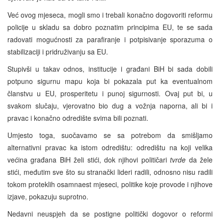
Već ovog mjeseca, mogli smo i trebali konačno dogovoriti reformu
policije u skladu sa dobro poznatim principima EU, te se sada
radovati mogućnosti za parafiranje i potpisivanje sporazuma o
stabilizaciji i pridruživanju sa EU.
Stupivši u takav odnos, institucije i građani BiH bi sada dobili
potpuno sigurnu mapu koja bi pokazala put ka eventualnom
članstvu u EU, prosperitetu i punoj sigurnosti. Ovaj put bi, u
svakom slučaju, vjerovatno bio dug a vožnja naporna, ali bi i
pravac i konačno odredište svima bili poznati.
Umjesto toga, suočavamo se sa potrebom da smišljamo
alternativni pravac ka istom odredištu: odredištu na koji velika
većina građana BiH želi stići, dok njihovi političari
tvrde
da žele
stići, međutim sve što su stranački lideri radili, odnosno nisu radili
tokom proteklih osamnaest mjeseci, politike koje provode i njihove
izjave, pokazuju suprotno.
Nedavni neuspjeh da se postigne politički dogovor o reformi