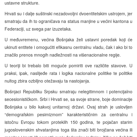
ustavne strukture.
Hrvati su i dalje suštinski nezadovoljni dvoentitetskim ustrojem, jer
smatraju da ih to ograničava na status manjine u većini kantona u
Federaciji, uz svega par izuzetaka.
U međuvremenu, većina Bošnjaka želi ustavni poredak koji će
ukinuti entitete i omogućiti efikasnu centralnu vladu, čak i ako bi to
značilo prenos mnogih nadležnosti na višenacionalne regije.
U teoriji bi trebalo biti moguće pomiriti ove različite stavove. U
praksi, ipak, naslijeđe rata i logika nacionalne politike te politike
nultog zbira ozbiljno otežavaju ta nastojanja.
Bošnjaci Republiku Srpsku smatraju nelegitimnom i potencijalno
secesionističkom. Srbi i Hrvati se, sa svoje strane, boje dominacije
Bošnjaka u bilo kakvoj unitarnoj državi. Ovaj strah je uslovljen
“demografskim pesimizmom” karakterističnim za centralnu i
istočnu Evropu tokom proteklih 150 godina, te pojačan starim
jugoslovenskim shvatanjima toga šta znači biti brojčana većina ili