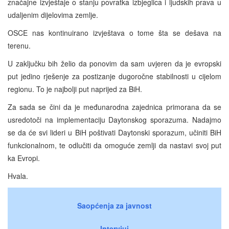
značajne izvještaje o stanju povratka izbjeglica i ljudskih prava u
udaljenim dijelovima zemlje.
OSCE nas kontinuirano izvještava o tome šta se dešava na
terenu.
U zaključku bih želio da ponovim da sam uvjeren da je evropski
put jedino rješenje za postizanje dugoročne stabilnosti u cijelom
regionu. To je najbolji put naprijed za BiH.
Za sada se čini da je međunarodna zajednica primorana da se
usredotoči na implementaciju Daytonskog sporazuma. Nadajmo
se da će svi lideri u BiH poštivati Daytonski sporazum, učiniti BiH
funkcionalnom, te odlučiti da omoguće zemlji da nastavi svoj put
ka Evropi.
Hvala.
Saopćenja za javnost
Intervjui