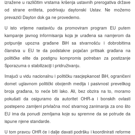
izražene u različitim vrstama kršenja ustavnih prerogativa države
od strane entiteta, podrivaju daytonski Ustav. Ne možemo
prevazići Dayton dok ga ne provedemo.
U isto vrijeme nastaviću da promoviram program EU putem
kampanje javnog informisanja koja je urađena sa namjerom da
potpunije upozna građane BiH sa stvarnošću i dobrobitima
članstva u EU te da podstakne pojačan pritisak građana na
političke elite da postignu kompromis potreban za postizanje
Sporazuma o stabilizaciji i pridruživanju.
Imajući u vidu nacionalnu i političku rascjepkanost BiH, ograničeni
domet uglavnom politički obojenih medija i pasivnost prevelikog
broja građana, to neće biti lako. Ali, bez obzira na to, moramo
pokušati da osiguramo da autoritet OHR-a i bonskih ovlasti
postepeno zamijeni privlačna moć stvarnog zanimanja za ono što
EU ima da ponudi zemljama koje su spremne da se potrude da
ispune njene standarde.
U tom pravcu OHR će i dalje davati podršku i koordinirati reforme