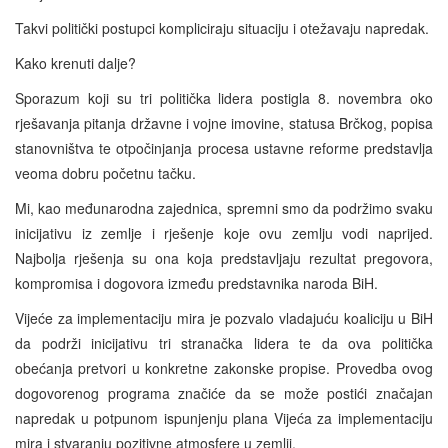
Takvi politički postupci kompliciraju situaciju i otežavaju napredak.
Kako krenuti dalje?
Sporazum koji su tri politička lidera postigla 8. novembra oko
rješavanja pitanja državne i vojne imovine, statusa Brčkog, popisa
stanovništva te otpočinjanja procesa ustavne reforme predstavlja
veoma dobru početnu tačku.
Mi, kao međunarodna zajednica, spremni smo da podržimo svaku
inicijativu iz zemlje i rješenje koje ovu zemlju vodi naprijed.
Najbolja rješenja su ona koja predstavljaju rezultat pregovora,
kompromisa i dogovora između predstavnika naroda BiH.
Vijeće za implementaciju mira je pozvalo vladajuću koaliciju u BiH
da podrži inicijativu tri stranačka lidera te da ova politička
obećanja pretvori u konkretne zakonske propise. Provedba ovog
dogovorenog programa značiće da se može postići značajan
napredak u potpunom ispunjenju plana Vijeća za implementaciju
mira i stvaranju pozitivne atmosfere u zemlji.