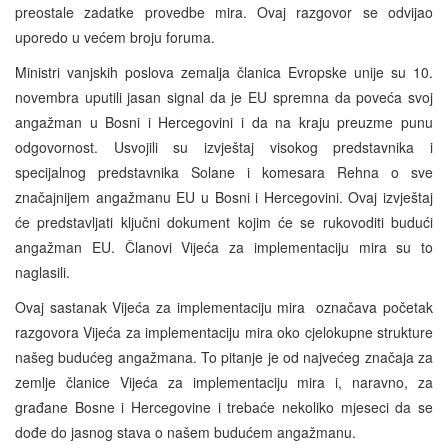
preostale zadatke provedbe mira. Ovaj razgovor se odvijao
uporedo u većem broju foruma.
Ministri vanjskih poslova zemalja članica Evropske unije su 10.
novembra uputili jasan signal da je EU spremna da poveća svoj
angažman u Bosni i Hercegovini i da na kraju preuzme punu
odgovornost. Usvojili su izvještaj visokog predstavnika i
specijalnog predstavnika Solane i komesara Rehna o sve
značajnijem angažmanu EU u Bosni i Hercegovini. Ovaj izvještaj
će predstavljati ključni dokument kojim će se rukovoditi budući
angažman EU. Članovi Vijeća za implementaciju mira su to
naglasili.
Ovaj sastanak Vijeća za implementaciju mira označava početak
razgovora Vijeća za implementaciju mira oko cjelokupne strukture
našeg budućeg angažmana. To pitanje je od najvećeg značaja za
zemlje članice Vijeća za implementaciju mira i, naravno, za
građane Bosne i Hercegovine i trebaće nekoliko mjeseci da se
dođe do jasnog stava o našem budućem angažmanu.