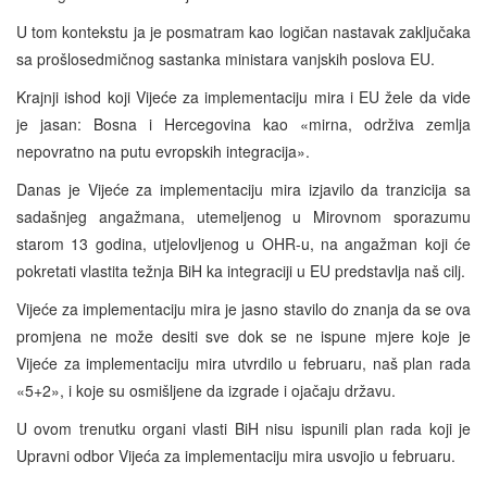
U tom kontekstu ja je posmatram kao logičan nastavak zaključaka
sa prošlosedmičnog sastanka ministara vanjskih poslova EU.
Krajnji ishod koji Vijeće za implementaciju mira i EU žele da vide
je jasan: Bosna i Hercegovina kao «mirna, održiva zemlja
nepovratno na putu evropskih integracija».
Danas je Vijeće za implementaciju mira izjavilo da tranzicija sa
sadašnjeg angažmana, utemeljenog u Mirovnom sporazumu
starom 13 godina, utjelovljenog u OHR-u, na angažman koji će
pokretati vlastita težnja BiH ka integraciji u EU predstavlja naš cilj.
Vijeće za implementaciju mira je jasno stavilo do znanja da se ova
promjena ne može desiti sve dok se ne ispune mjere koje je
Vijeće za implementaciju mira utvrdilo u februaru, naš plan rada
«5+2», i koje su osmišljene da izgrade i ojačaju državu.
U ovom trenutku organi vlasti BiH nisu ispunili plan rada koji je
Upravni odbor Vijeća za implementaciju mira usvojio u februaru.