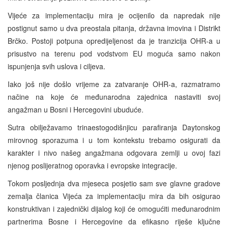
Vijeće za implementaciju mira je ocijenilo da napredak nije
postignut samo u dva preostala pitanja, državna imovina i Distrikt
Brčko. Postoji potpuna opredijeljenost da je tranzicija OHR-a u
prisustvo na terenu pod vodstvom EU moguća samo nakon
ispunjenja svih uslova i ciljeva.
Iako još nije došlo vrijeme za zatvaranje OHR-a, razmatramo
načine na koje će međunarodna zajednica nastaviti svoj
angažman u Bosni i Hercegovini ubuduće.
Sutra obilježavamo trinaestogodišnjicu parafiranja Daytonskog
mirovnog sporazuma i u tom kontekstu trebamo osigurati da
karakter i nivo našeg angažmana odgovara zemlji u ovoj fazi
njenog poslijeratnog oporavka i evropske integracije.
Tokom posljednja dva mjeseca posjetio sam sve glavne gradove
zemalja članica Vijeća za implementaciju mira da bih osigurao
konstruktivan i zajednički dijalog koji će omogućiti međunarodnim
partnerima Bosne i Hercegovine da efikasno riješe ključne