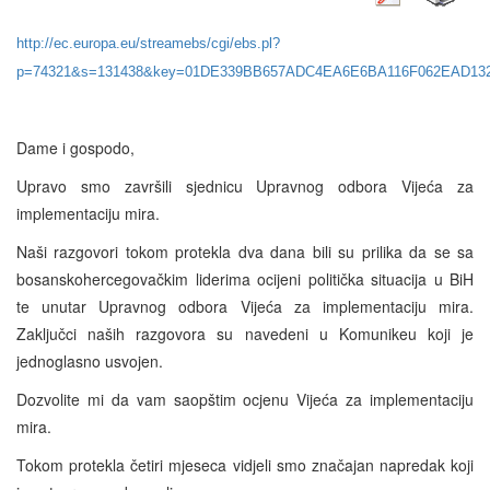
http://ec.europa.eu/streamebs/cgi/ebs.pl?
p=74321&s=131438&key=01DE339BB657ADC4EA6E6BA116F062EAD13
Dame i gospodo,
Upravo smo završili sjednicu Upravnog odbora Vijeća za
implementaciju mira.
Naši razgovori tokom protekla dva dana bili su prilika da se sa
bosanskohercegovačkim liderima ocijeni politička situacija u BiH
te unutar Upravnog odbora Vijeća za implementaciju mira.
Zaključci naših razgovora su navedeni u Komunikeu koji je
jednoglasno usvojen.
Dozvolite mi da vam saopštim ocjenu Vijeća za implementaciju
mira.
Tokom protekla četiri mjeseca vidjeli smo značajan napredak koji