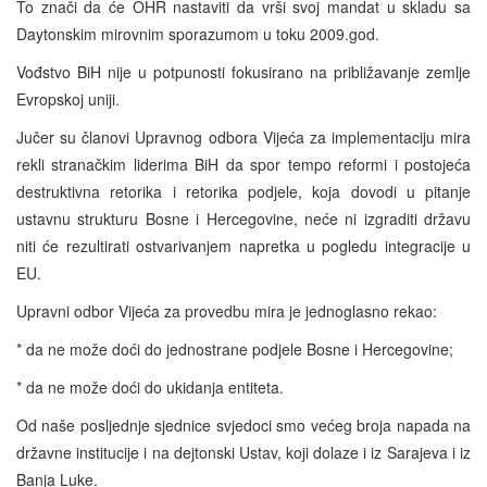
To znači da će OHR nastaviti da vrši svoj mandat u skladu sa
Daytonskim mirovnim sporazumom u toku 2009.god.
Vođstvo BiH nije u potpunosti fokusirano na približavanje zemlje
Evropskoj uniji.
Jučer su članovi Upravnog odbora Vijeća za implementaciju mira
rekli stranačkim liderima BiH da spor tempo reformi i postojeća
destruktivna retorika i retorika podjele, koja dovodi u pitanje
ustavnu strukturu Bosne i Hercegovine, neće ni izgraditi državu
niti će rezultirati ostvarivanjem napretka u pogledu integracije u
EU.
Upravni odbor Vijeća za provedbu mira je jednoglasno rekao:
* da ne može doći do jednostrane podjele Bosne i Hercegovine;
* da ne može doći do ukidanja entiteta.
Od naše posljednje sjednice svjedoci smo većeg broja napada na
državne institucije i na dejtonski Ustav, koji dolaze i iz Sarajeva i iz
Banja Luke.