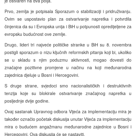
je ostvaren na dva polja.
Prvo, zemlja je potpisala Sporazum o stabilizaciji i pridruživanju.
Ovim se uspostavio plan za ostvarivanje napretka i potvrdila
činjenica da su i Evropska unija i BiH u potpunosti opredijeljene za
evropsku budućnost ove zemlje.
Drugo, lideri tri najveće političke stranke u BiH su 8. novembra
postigli sporazum o nizu ključnih reformskih pitanja koji bi, ukoliko
se u skladu s njim poduzmu aktivnosti, mogao dovesti do
značajne pozitivne promjene u načinu na koji međunarodna
zajednica djeluje u Bosni i Hercegovini.
S druge strane, svjedoci smo nacionalističkih i destruktivnih
tenzija koje su blokirale ostvarivanje značajnog napretka u
posljednje dvije godine.
Ovaj sastanak Upravnog odbora Vijeća za implementaciju mira je
također označio početak diskusija unutar Vijeća za implementaciju
mira o budućem angažmanu međunarodne zajednice u Bosni i
Hercegovini. Ova diskusija će se nastaviti.