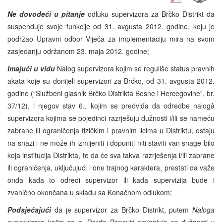
Ne dovodeći u pitanje
odluku supervizora za Brčko Distrikt da
suspenduje svoje funkcije od 31. avgusta 2012. godine, koju je
podržao Upravni odbor Vijeća za implementaciju mira na svom
zasjedanju održanom 23. maja 2012. godine;
Imajući u vidu
Nalog supervizora kojim se reguliše status pravnih
akata koje su donijeli supervizori za Brčko, od 31. avgusta 2012.
godine (“Službeni glasnik Brčko Distrikta Bosne i Hercegovine”, br.
37/12), i njegov stav 6., kojim se predviđa da odredbe nalogâ
supervizora kojima se pojedinci razrješuju dužnosti i/ili se nameću
zabrane ili ograničenja fizičkim i pravnim licima u Distriktu, ostaju
na snazi i ne može ih izmijeniti i dopuniti niti staviti van snage bilo
koja institucija Distrikta, te da će sva takva razrješenja i/ili zabrane
ili ograničenja, uključujući i one trajnog karaktera, prestati da važe
onda kada to odredi supervizor ili kada supervizija bude i
zvanično okončana u skladu sa Konačnom odlukom;
Podsjećajući
da je supervizor za Brčko Distrikt, putem
Naloga
supervizora kojim se g. Đorđe Popović smjenjuje sa dužnosti u