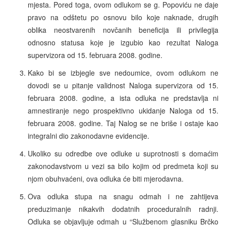
mjesta. Pored toga, ovom odlukom se g. Popoviću ne daje
pravo na odštetu po osnovu bilo koje naknade, drugih
oblika neostvarenih novčanih beneficija ili privilegija
odnosno statusa koje je izgubio kao rezultat Naloga
supervizora od 15. februara 2008. godine.
Kako bi se izbjegle sve nedoumice, ovom odlukom ne
dovodi se u pitanje validnost Naloga supervizora od 15.
februara 2008. godine, a ista odluka ne predstavlja ni
amnestiranje nego prospektivno ukidanje Naloga od 15.
februara 2008. godine. Taj Nalog se ne briše i ostaje kao
integralni dio zakonodavne evidencije.
Ukoliko su odredbe ove odluke u suprotnosti s domaćim
zakonodavstvom u vezi sa bilo kojim od predmeta koji su
njom obuhvaćeni, ova odluka će biti mjerodavna.
Ova odluka stupa na snagu odmah i ne zahtijeva
preduzimanje nikakvih dodatnih proceduralnih radnji.
Odluka se objavljuje odmah u “Službenom glasniku Brčko