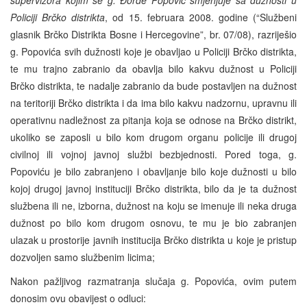
Policiji Brčko distrikta
, od 15. februara 2008. godine (“Službeni
glasnik Brčko Distrikta Bosne i Hercegovine”, br. 07/08), razriješio
g. Popovića svih dužnosti koje je obavljao u Policiji Brčko distrikta,
te mu trajno zabranio da obavlja bilo kakvu dužnost u Policiji
Brčko distrikta, te nadalje zabranio da bude postavljen na dužnost
na teritoriji Brčko distrikta i da ima bilo kakvu nadzornu, upravnu ili
operativnu nadležnost za pitanja koja se odnose na Brčko distrikt,
ukoliko se zaposli u bilo kom drugom organu policije ili drugoj
civilnoj ili vojnoj javnoj službi bezbjednosti. Pored toga, g.
Popoviću je bilo zabranjeno i obavljanje bilo koje dužnosti u bilo
kojoj drugoj javnoj instituciji Brčko distrikta, bilo da je ta dužnost
službena ili ne, izborna, dužnost na koju se imenuje ili neka druga
dužnost po bilo kom drugom osnovu, te mu je bio zabranjen
ulazak u prostorije javnih institucija Brčko distrikta u koje je pristup
dozvoljen samo službenim licima;
Nakon pažljivog razmatranja slučaja g. Popovića, ovim putem
donosim ovu obavijest o odluci: