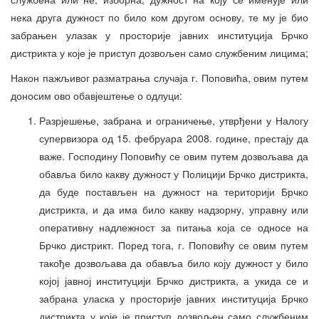
нека друга дужност по било ком другом основу, те му је био
забрањен улазак у просторије јавних институција Брчко
дистрикта у које је приступ дозвољен само службеним лицима;
Након пажљивог разматрања случаја г. Поповића, овим путем
доносим ово обавјештење о одлуци:
Разрјешење, забрана и ограничење, утврђени у Налогу
супервизора од 15. фебруара 2008. године, престају да
важе. Господину Поповићу се овим путем дозвољава да
обавља било какву дужност у Полицији Брчко дистрикта,
да буде постављен на дужност на територији Брчко
дистрикта, и да има било какву надзорну, управну или
оперативну надлежност за питања која се односе на
Брчко дистрикт. Поред тога, г. Поповићу се овим путем
такође дозвољава да обавља било коју дужност у било
којој јавној институцији Брчко дистрикта, а укида се и
забрана уласка у просторије јавних институција Брчко
дистрикта у које је приступ дозвољен само службеним