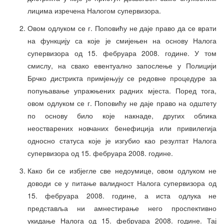
лицима изречена Налогом супервизора.
Овом одлуком се г. Поповићу не даје право да се врати
на функцију са које је смијењен на основу Налога
супервизора од 15. фебруара 2008. године. У том
смислу, на свако евентуално запослење у Полицији
Брчко дистрикта примјењују се редовне процедуре за
попуњавање упражњених радних мјеста. Поред тога,
овом одлуком се г. Поповићу не даје право на одштету
по основу било које накнаде, других облика
неостварених новчаних бенефиција или привилегија
односно статуса које је изгубио као резултат Налога
супервизора од 15. фебруара 2008. године.
Како би се избјегле све недоумице, овом одлуком не
доводи се у питање валидност Налога супервизора од
15. фебруара 2008. године, а иста одлука не
представља ни амнестирање него проспективно
укидање Налога од 15. фебруара 2008. године. Тај