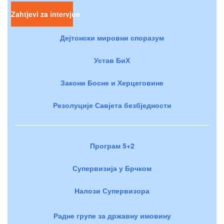
Zahtjevi za intervjue
Дејтонски мировни споразум
Устав БиХ
Закони Босне и Херцеговине
Резолуције Савјета безбједности
Програм 5+2
Супервизија у Брчком
Налози Супервизора
Радне групе за државну имовину