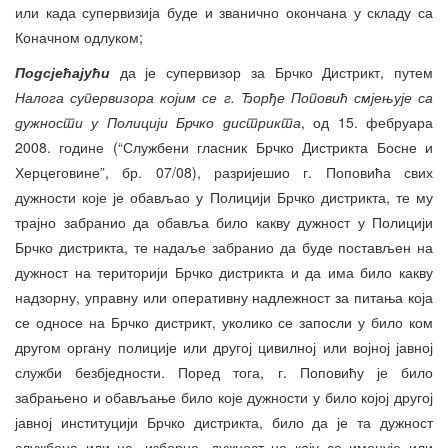
или када супервизија буде и званично окончана у складу са
Коначном одлуком;
Подсјећајући
да је супервизор за Брчко Дистрикт, путем
Налога супервизора којим се г. Ђорђе Поповић смјењује са
дужности у Полицији Брчко дистрикта
, од 15. фебруара
2008. године (“Службени гласник Брчко Дистрикта Босне и
Херцеговине”, бр. 07/08), разријешио г. Поповића свих
дужности које је обављао у Полицији Брчко дистрикта, те му
трајно забранио да обавља било какву дужност у Полицији
Брчко дистрикта, те надаље забранио да буде постављен на
дужност на територији Брчко дистрикта и да има било какву
надзорну, управну или оперативну надлежност за питања која
се односе на Брчко дистрикт, уколико се запосли у било ком
другом органу полиције или другој цивилној или војној јавној
служби безбједности. Поред тога, г. Поповићу је било
забрањено и обављање било које дужности у било којој другој
јавној институцији Брчко дистрикта, било да је та дужност
службена или не, изборна, дужност на коју се именује или