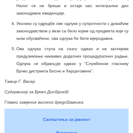
Налог се не брише и остаје као интегрални дио
законодавне евиденције.
Уколико су одредбе ове одлуке у супротности с домаћим
законодавством у вези са било којим од предмета који су
њом обухваћени, ова одлука ће бити мјеродавна.
Ова одлука ступа на снагу одмах и не захтијева
предузимање никаквих додатних процедуралних радњи.
Одлука се објављује одмах у “Службеном гласнику
Брчко дистрикта Босне и Херцеговине”.
Тамир Г.
В
асер
Супервизор за Брчко Дистрикт
Главни замјеник високог представника
Саопштења за јавност
Интервјуи