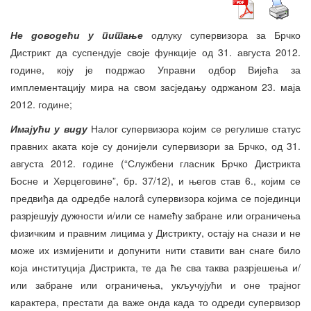
Не доводећи у питање
одлуку супервизора за Брчко
Дистрикт да суспендује своје функције од 31. августа 2012.
године, коју је подржао Управни одбор Вијећа за
имплементацију мира на свом засједању одржаном 23. маја
2012. године;
Имајући у виду
Налог супервизора којим се регулише статус
правних аката које су донијели супервизори за Брчко, од 31.
августа 2012. године (“Службени гласник Брчко Дистрикта
Босне и Херцеговине”, бр. 37/12), и његов став 6., којим се
предвиђа да одредбе налогâ супервизора којима се појединци
разрјешују дужности и/или се намећу забране или ограничења
физичким и правним лицима у Дистрикту, остају на снази и не
може их измијенити и допунити нити ставити ван снаге било
која институција Дистрикта, те да ће сва таква разрјешења и/
или забране или ограничења, укључујући и оне трајног
карактера, престати да важе онда када то одреди супервизор