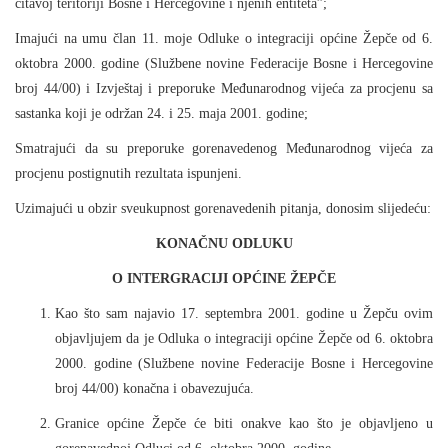
č
itavoj teritoriji Bosne i Hercegovine i njenih entiteta”;
Imaju
ć
i na umu
č
lan 11. moje Odluke o integraciji op
ć
ine
Ž
ep
č
e od 6.
oktobra 2000. godine (Slu
ž
bene novine Federacije Bosne i Hercegovine
broj 44/00) i Izvještaj i preporuke Me
đ
unarodnog vije
ć
a za procjenu sa
sastanka koji je odr
ž
an 24. i 25. maja 2001. godine;
Smatraju
ć
i da su preporuke gorenavedenog Me
đ
unarodnog vije
ć
a za
procjenu postignutih rezultata ispunjeni.
Uzimaju
ć
i u obzir sveukupnost gorenavedenih pitanja, donosim slijede
ć
u:
KONA
Č
NU ODLUKU
O INTERGRACIJI OP
Ć
INE
Ž
EP
Č
E
Kao što sam najavio 17. septembra 2001. godine u
Ž
ep
č
u ovim
objavljujem da je Odluka o integraciji op
ć
ine
Ž
ep
č
e od 6. oktobra
2000. godine (Slu
ž
bene novine Federacije Bosne i Hercegovine
broj 44/00) kona
č
na i obavezuju
ć
a.
Granice op
ć
ine
Ž
ep
č
e
ć
e biti onakve kao što je objavljeno u