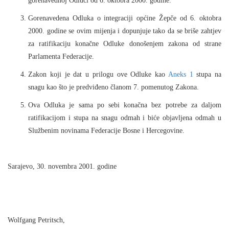
gorenavednoj Odluci od 6. oktobra 2000. godine.
Gorenavedena Odluka o integraciji op
ć
ine
Ž
ep
č
e od 6. oktobra
2000. godine se ovim mijenja i dopunjuje tako da se briše zahtjev
za ratifikaciju kona
č
ne Odluke donošenjem zakona od strane
Parlamenta Federacije.
Zakon koji je dat u prilogu ove Odluke kao
Aneks 1
stupa na
snagu kao što je predvi
đ
eno
č
lanom 7. pomenutog Zakona.
Ova Odluka je sama po sebi kona
č
na bez potrebe za daljom
ratifikacijom i stupa na snagu odmah i bi
ć
e objavljena odmah u
Slu
ž
benim novinama Federacije Bosne i Hercegovine.
Sarajevo, 30. novembra 2001. godine
Wolfgang Petritsch,