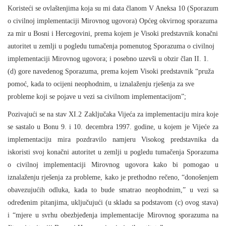
Koriste
ć
i se ovlaštenjima koja su mi data
č
lanom V Aneksa 10 (Sporazum
o civilnoj implementaciji Mirovnog ugovora) Op
ć
eg okvirnog sporazuma
za mir u Bosni i Hercegovini, prema kojem je Visoki predstavnik kona
č
ni
autoritet u zemlji u pogledu tuma
č
enja pomenutog Sporazuma o civilnoj
implementaciji Mirovnog ugovora; i posebno uzevši u obzir
č
lan II. 1.
(d) gore navedenog Sporazuma, prema kojem Visoki predstavnik “pru
ž
a
pomo
ć
, kada to ocijeni neophodnim, u iznala
ž
enju rješenja za sve
probleme koji se pojave u vezi sa civilnom implementacijom”;
Pozivaju
ć
i se na stav XI.2 Zaklju
č
aka Vije
ć
a za implementaciju mira koje
se sastalo u Bonu 9. i 10. decembra 1997. godine, u kojem je Vije
ć
e za
implementaciju mira pozdravilo namjeru Visokog predstavnika da
iskoristi svoj kona
č
ni autoritet u zemlji u pogledu tuma
č
enja Sporazuma
o civilnoj implementaciji Mirovnog ugovora kako bi pomogao u
iznala
ž
enju rješenja za probleme, kako je prethodno re
č
eno, “donošenjem
obavezuju
ć
ih odluka, kada to bude smatrao neophodnim,” u vezi sa
odre
đ
enim pitanjima, uklju
č
uju
ć
i (u skladu sa podstavom (c) ovog stava)
i “mjere u svrhu obezbje
đ
enja implementacije Mirovnog sporazuma na