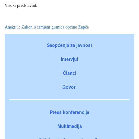
Visoki predstavnik
Aneks 1: Zakon o izmjeni granica op
ć
ine
Ž
ep
č
e
Saopćenja za javnost
Intervjui
Članci
Govori
Press konferencije
Multimedija