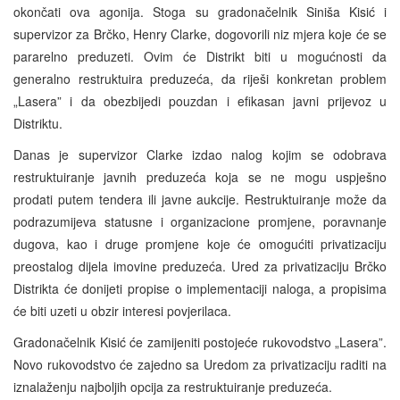
okončati ova agonija. Stoga su gradonačelnik Siniša Kisić i
supervizor za Brčko, Henry Clarke, dogovorili niz mjera koje će se
pararelno preduzeti. Ovim će Distrikt biti u mogućnosti da
generalno restruktuira preduzeća, da riješi konkretan problem
„Lasera” i da obezbijedi pouzdan i efikasan javni prijevoz u
Distriktu.
Danas je supervizor Clarke izdao nalog kojim se odobrava
restruktuiranje javnih preduzeća koja se ne mogu uspješno
prodati putem tendera ili javne aukcije. Restruktuiranje može da
podrazumijeva statusne i organizacione promjene, poravnanje
dugova, kao i druge promjene koje će omogućiti privatizaciju
preostalog dijela imovine preduzeća. Ured za privatizaciju Brčko
Distrikta će donijeti propise o implementaciji naloga, a propisima
će biti uzeti u obzir interesi povjerilaca.
Gradonačelnik Kisić će zamijeniti postojeće rukovodstvo „Lasera”.
Novo rukovodstvo će zajedno sa Uredom za privatizaciju raditi na
iznalaženju najboljih opcija za restruktuiranje preduzeća.