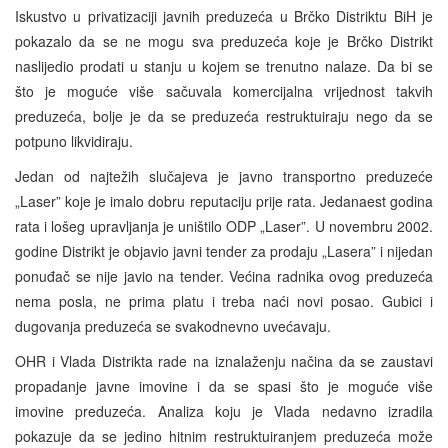
Iskustvo u privatizaciji javnih preduzeća u Brčko Distriktu BiH je
pokazalo da se ne mogu sva preduzeća koje je Brčko Distrikt
naslijedio prodati u stanju u kojem se trenutno nalaze. Da bi se
što je moguće više sačuvala komercijalna vrijednost takvih
preduzeća, bolje je da se preduzeća restruktuiraju nego da se
potpuno likvidiraju.
Jedan od najtežih slučajeva je javno transportno preduzeće
„Laser” koje je imalo dobru reputaciju prije rata. Jedanaest godina
rata i lošeg upravljanja je uništilo ODP „Laser”. U novembru 2002.
godine Distrikt je objavio javni tender za prodaju „Lasera” i nijedan
ponuđač se nije javio na tender. Većina radnika ovog preduzeća
nema posla, ne prima platu i treba naći novi posao. Gubici i
dugovanja preduzeća se svakodnevno uvećavaju.
OHR i Vlada Distrikta rade na iznalaženju načina da se zaustavi
propadanje javne imovine i da se spasi što je moguće više
imovine preduzeća. Analiza koju je Vlada nedavno izradila
pokazuje da se jedino hitnim restruktuiranjem preduzeća može