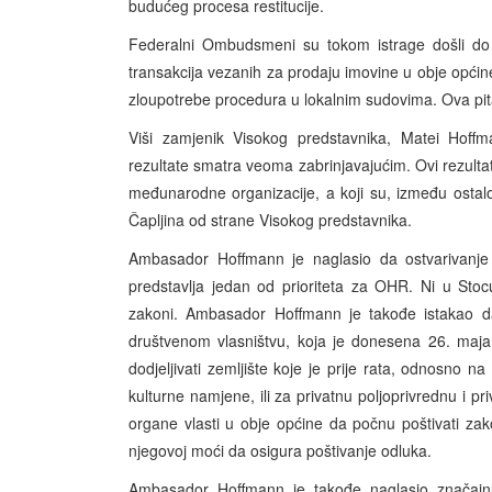
budućeg procesa restitucije.
Federalni Ombudsmeni su tokom istrage došli do
transakcija vezanih za prodaju imovine u obje općin
zloupotrebe procedura u lokalnim sudovima. Ova pitanj
Viši zamjenik Visokog predstavnika, Matei Hoffm
rezultate smatra veoma zabrinjavajućim. Ovi rezultati
međunarodne organizacije, a koji su, između ostal
Čapljina od strane Visokog predstavnika.
Ambasador Hoffmann je naglasio da ostvarivanje 
predstavlja jedan od prioriteta za OHR. Ni u Stocu
zakoni. Ambasador Hoffmann je takođe istakao d
društvenom vlasništvu, koja je donesena 26. maja
dodjeljivati zemljište koje je prije rata, odnosno n
kulturne namjene, ili za privatnu poljoprivrednu i 
organe vlasti u obje općine da počnu poštivati zak
njegovoj moći da osigura poštivanje odluka.
Ambasador Hoffmann je takođe naglasio značaj