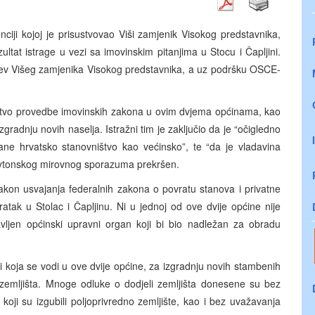
ji kojoj je prisustvovao Viši zamjenik Visokog predstavnika,
ezultat istrage u vezi sa imovinskim pitanjima u Stocu i Čapljini.
jev Višeg zamjenika Visokog predstavnika, a uz podršku OSCE-
stvo provedbe imovinskih zakona u ovim dvjema općinama, kao
izgradnju novih naselja. Istražni tim je zaključio da je “očigledno
tane hrvatsko stanovništvo kao većinsko”, te “da je vladavina
aytonskog mirovnog sporazuma prekršen.
nakon usvajanja federalnih zakona o povratu stanova i privatne
tak u Stolac i Čapljinu. Ni u jednoj od ove dvije općine nije
tavljen općinski upravni organ koji bi bio nadležan za obradu
i koja se vodi u ove dvije općine, za izgradnju novih stambenih
 zemljišta. Mnoge odluke o dodjeli zemljišta donesene su bez
 koji su izgubili poljoprivredno zemljište, kao i bez uvažavanja