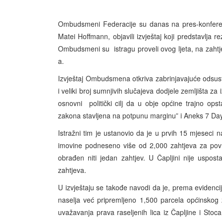
Ombudsmeni Federacije su danas na pres-konferenci
Matei Hoffmann, objavili izvještaj koji predstavlja r
Ombudsmeni su istragu proveli ovog ljeta, na zaht
a.
Izvještaj Ombudsmena otkriva zabrinjavajuće odsu
i veliki broj sumnjivih slučajeva dodjele zemljišta za 
osnovni politički cilj da u obje općine trajno ops
zakona stavljena na potpunu marginu” i Aneks 7 D
Istražni tim je ustanovio da je u prvih 15 mjeseci 
imovine podneseno više od 2,000 zahtjeva za povra
obrađen niti jedan zahtjev. U Čapljini nije uspos
zahtjeva.
U izvještaju se takođe navodi da je, prema evidencij
naselja već pripremljeno 1,500 parcela općinskog
uvažavanja prava raseljenih lica iz Čapljine i Stoca