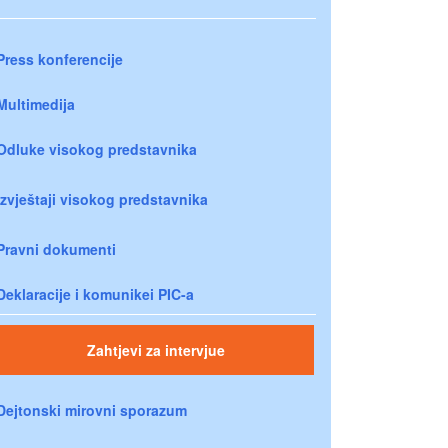
Press konferencije
Multimedija
Odluke visokog predstavnika
Izvještaji visokog predstavnika
Pravni dokumenti
Deklaracije i komunikei PIC-a
Zahtjevi za intervjue
Dejtonski mirovni sporazum