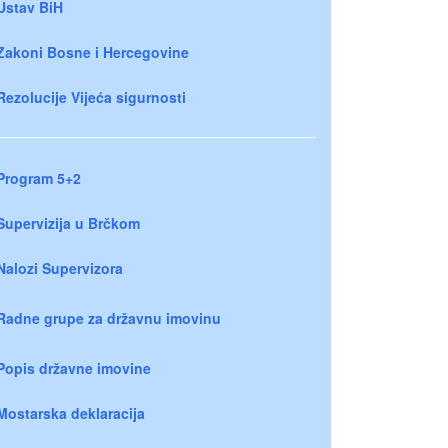
Ustav BiH
Zakoni Bosne i Hercegovine
Rezolucije Vijeća sigurnosti
Program 5+2
Supervizija u Brčkom
Nalozi Supervizora
Radne grupe za državnu imovinu
Popis državne imovine
Mostarska deklaracija