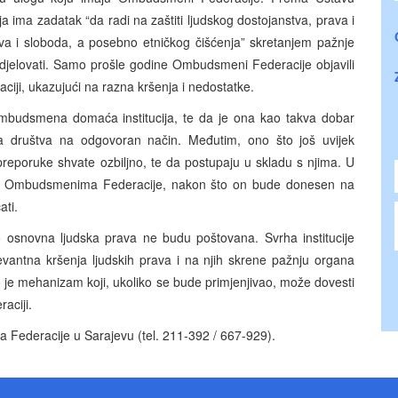
 ima zadatak “da radi na zaštiti ljudskog dostojanstva, prava i
rava i sloboda, a posebno etničkog čišćenja” skretanjem pažnje
i djelovati. Samo prošle godine Ombudsmeni Federacije objavili
aciji, ukazujući na razna kršenja i nedostatke.
Ombudsmena domaća institucija, te da je ona kao takva dobar
ja društva na odgovoran način. Međutim, ono što još uvijek
i preporuke shvate ozbiljno, te da postupaju u skladu s njima. U
 Ombudsmenima Federacije, nakon što on bude donesen na
ati.
 osnovna ljudska prava ne budu poštovana. Svrha institucije
vantna kršenja ljudskih prava i na njih skrene pažnju organa
To je mehanizam koji, ukoliko se bude primjenjivao, može dovesti
aciji.
 Federacije u Sarajevu (tel. 211-392 / 667-929).