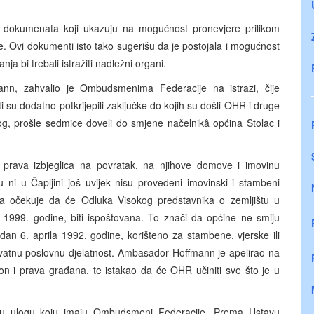
 dokumenata koji ukazuju na mogućnost pronevjere prilikom
e. Ovi dokumenti isto tako sugerišu da je postojala i mogućnost
a bi trebali istražiti nadležni organi.
ann, zahvalio je Ombudsmenima Federacije na istrazi, čije
 su dodatno potkrijepili zaključke do kojih su došli OHR i druge
og, prošle sedmice doveli do smjene načelnikâ općina Stolac i
prava izbjeglica na povratak, na njihove domove i imovinu
 ni u Čapljini još uvijek nisu provedeni imovinski i stambeni
a očekuje da će Odluka Visokog predstavnika o zemljištu u
 1999. godine, biti ispoštovana. To znači da općine ne smiju
a dan 6. aprila 1992. godine, korišteno za stambene, vjerske ili
privatnu poslovnu djelatnost. Ambasador Hoffmann je apelirao na
on i prava građana, te istakao da će OHR učiniti sve što je u
nu ulogu koju imaju Ombudsmeni Federacije. Prema Ustavu