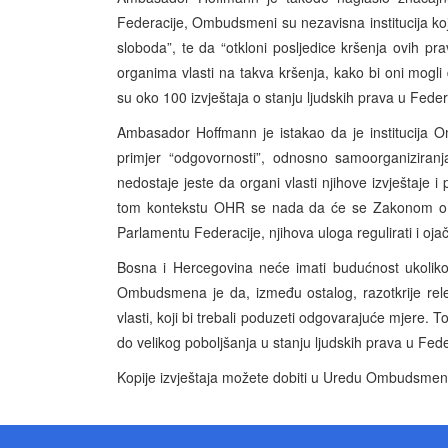
Federacije, Ombudsmeni su nezavisna institucija koja
sloboda”, te da “otkloni posljedice kršenja ovih p
organima vlasti na takva kršenja, kako bi oni mogl
su oko 100 izvještaja o stanju ljudskih prava u Feder
Ambasador Hoffmann je istakao da je institucija 
primjer “odgovornosti”, odnosno samoorganiziran
nedostaje jeste da organi vlasti njihove izvještaje 
tom kontekstu OHR se nada da će se Zakonom o
Parlamentu Federacije, njihova uloga regulirati i ojač
Bosna i Hercegovina neće imati budućnost ukoliko
Ombudsmena je da, između ostalog, razotkrije rele
vlasti, koji bi trebali poduzeti odgovarajuće mjere. 
do velikog poboljšanja u stanju ljudskih prava u Feder
Kopije izvještaja možete dobiti u Uredu Ombudsmena