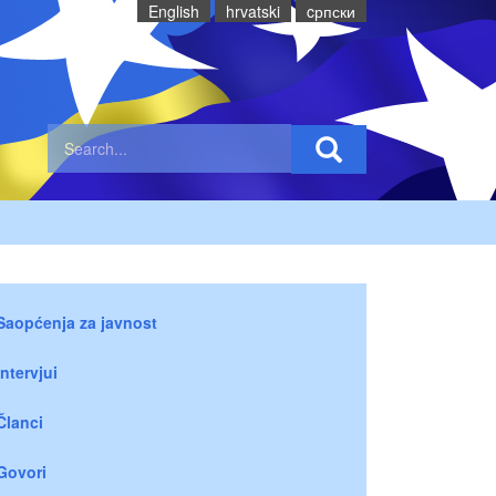
English
hrvatski
cрпски
Saopćenja za javnost
Intervjui
Članci
Govori