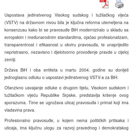
Uspostava jedinstvenog Visokog sudskog i tužilačkog vijeća
(VSTV) na državnom nivou bila je ključna reforma utemeljena na
konsenzusu kako bi se pravosuđe BiH moderniziralo u skladu sa
evropskim i međunarodnim standardima, ojačao profesionalizam,
transparentnost i efikasnost u okviru pravosuđa, te unaprijedilo
nepristrasno, nezavisno i djelotvorno provođenje pravde u cijeloj
zemlji.
Država BiH i oba entiteta u martu 2004. godine su donijeli
jednoglasnu odluku o uspostavi jedinstvenog VSTV-a za BiH.
Ofanzivno usvajanje odluke o drugom tijelu, Visokom sudskom i
tužilačkom vijeću Republike Srpske, predstavlja kršenje ovog
sporazuma. Time se ugrožava uticaj pravosuđa i primat koji ima
vladavina prava.
Profesionalno pravosuđe, u kojem nema političkih pritisaka i
uticaja, ima ključnu ulogu za razvoj pravednog i demokratskog