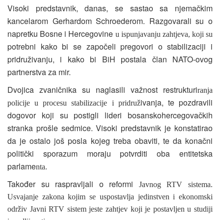
Visoki predstavnik, danas, se sastao sa njemačkim
kancelarom Gerhardom Schroederom. Razgovarali su o
napretku Bosne i Hercegovine
u ispunjavanju zahtjeva, koji su
potrebni kako bi se započeli pregovori o stabilizaciji i
pridruživanju, i kako bi BiH postala član NATO-ovog
partnerstva za mir.
Dvojica zvaničnika su naglasili važnost restrukturi
ranja
ivanja, te pozdravili
policije u procesu stabilizacije i pridruž
dogovor koji su postigli lideri bosanskohercegovačkih
stranka prošle sedmice. Visoki predstavnik je konstatirao
da je ostalo još posla kojeg treba obaviti, te da konačni
politički sporazum moraju potvrditi oba entitetska
parlame
nta.
Također su raspravljali o reformi
Javnog RTV sistema.
Usvajanje zakona kojim se uspostavlja jedinstven i ekonomski
održiv Javni RTV sistem jeste zahtjev koji je postavljen u studiji