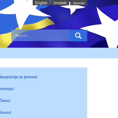
English
hrvatski
cрпски
Saopćenja za javnost
Intervjui
Članci
Govori