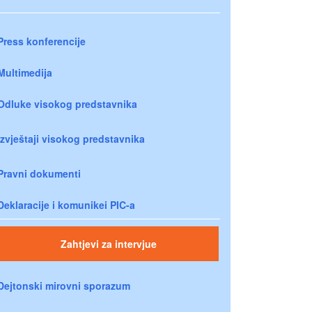
Press konferencije
Multimedija
Odluke visokog predstavnika
Izvještaji visokog predstavnika
Pravni dokumenti
Deklaracije i komunikei PIC-a
Zahtjevi za intervjue
Dejtonski mirovni sporazum