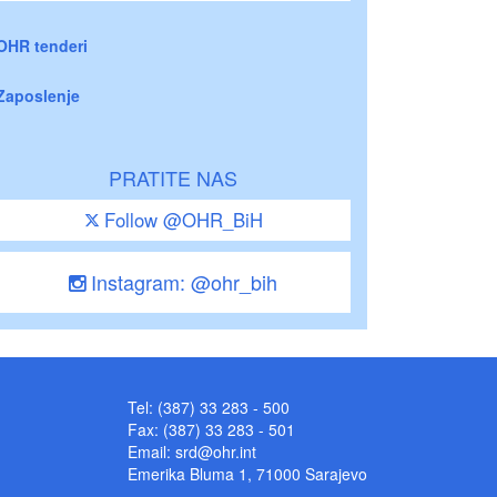
OHR tenderi
Zaposlenje
PRATITE NAS
Follow @OHR_BiH
Instagram: @ohr_bih
Tel: (387) 33 283 - 500
Fax: (387) 33 283 - 501
Email:
srd@ohr.int
Emerika Bluma 1, 71000 Sarajevo