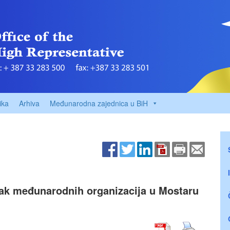
ika
Arhiva
Međunarodna zajednica u BiH
isak međunarodnih organizacija u Mostaru