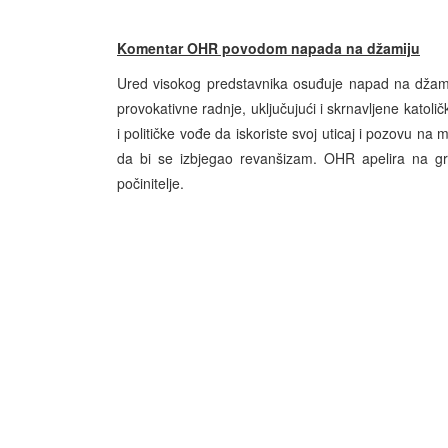
Komentar OHR povodom napada na
džamiju
Ured visokog predstavnika osuđuje napad na džami
provokativne radnje, uključujući i skrnavljene katol
i političke vođe da iskoriste svoj uticaj i pozovu na
da bi se izbjegao revanšizam. OHR apelira na građ
počinitelje.