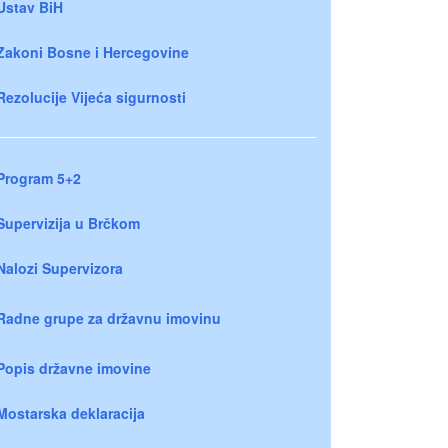
Ustav BiH
Zakoni Bosne i Hercegovine
Rezolucije Vijeća sigurnosti
Program 5+2
Supervizija u Brčkom
Nalozi Supervizora
Radne grupe za državnu imovinu
Popis državne imovine
Mostarska deklaracija