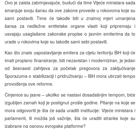
Ovo je zaista zabrinjavajuće, budući da time Vijeće ministara sada
smanjuje svoju šansu da ove zakone provede u rokovoma koje su
sami postavili. Time će takođe biti u znatnoj mjeri umanjena
šansa za nedležne entitetske organe vlasti koji pripremaju i
usvajaju usaglašene zakonske propise o javnim emiterima da to
urade u rokovima koje su takođe sami sebi postavili.
Kao što znate uspostavljanje emitera za cijelu teritoriju BiH koji će
imati propisno finansiranje, biti nezavistan i moderniziran, je jedan
od šesnaest zahtjeva za početak pregovora za zaključivanje
Sporazuma o stabilizaciji i pridruživanju – BiH mora ubrzati tempo
provođenja ove reforme.
Činjenice su jasne – ukoliko se nastavi dosadašnjim tempom, biće
izgubljen zamah koji je postignut prošle godine. Pitanje na koje se
mora odgovoriti je šta će sada uraditi institucije: Vijeće ministara i
parlamenti, ili možda još važnije, šta će uraditi stranke koje su
izabrane na osnovu evropske platforme?