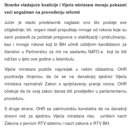
Stranke vladajuće koalicije i Vijeće ministara moraju pokazati
veći angažman na provođenju reformi
Jučer je visoki predstavnik naglasio ono što postaje sve
očiglednije; bh. organi vlasti propuštaju mnoge od rokova koje su
sami postavili za početak pregovora o stabilizaciji i pridruživanju,
kao i mnoge rokove koji bi BiH učinili ozbiljnim kandidatom za
članstvo u Partnerstvu za mir na sastanku NATO-a koji će biti
održan u ljeto ove godine u Istambulu.
Vijeće ministara postiže napredak u nekim oblastima; OHR
pozdravlja činjenicu da će se na današnjoj sjednici Vijeća
ministara razmatrati Zakon o sprječavanju pranja novca. OHR
očekuje da će ovaj zakon danas biti proslijeđen u parlamentarnu
proceduru.
S druge strane, OHR sa zabrinutošću konstatira da na današnji
dnevni red za sjednicu Vijeća ministara nisu uvršteni nacrt
Zakona o javnom RTV sistemu i nacrt zakona o RTV BiH.