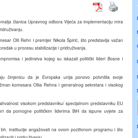
alja članica Upravnog odbora Vijeća za implementaciju mira
ridruživanju.
sar Olli Rehn i premijer Nikola Špirić, što predstavlja važan
redak u procesu stabilizacije i pridruživanja.
omisa i jedinstva kojeg su iskazali politički lideri Bosne i
ju činjenicu da je Evropska unija ponovo potvrdila svoje
gažman komesara Ollia Rehna i generalnog sekretara i visokog
hvalnost visokom predstavniku/ specijalnom predstavniku EU
ri da pomogne političkim liderima BiH da ispune uvjete za
h. institucije angažovati na ovom pozitivnom programu i što
izaciji i pridruživanju.