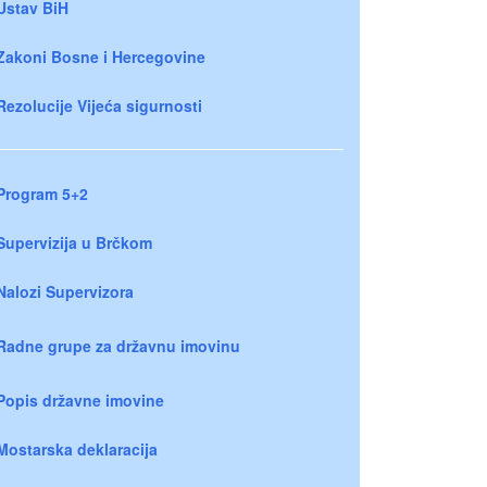
Ustav BiH
Zakoni Bosne i Hercegovine
Rezolucije Vijeća sigurnosti
Program 5+2
Supervizija u Brčkom
Nalozi Supervizora
Radne grupe za državnu imovinu
Popis državne imovine
Mostarska deklaracija