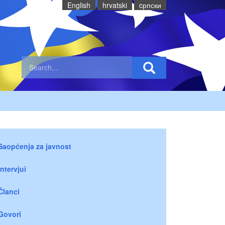
English
hrvatski
cрпски
Saopćenja za javnost
Intervjui
Članci
Govori