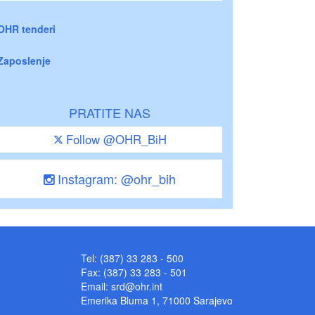
OHR tenderi
Zaposlenje
PRATITE NAS
Follow @OHR_BiH
Instagram: @ohr_bih
Tel: (387) 33 283 - 500
Fax: (387) 33 283 - 501
Email:
srd@ohr.int
Emerika Bluma 1, 71000 Sarajevo