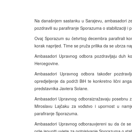
Na današnjem sastanku u Sarajevu, ambasadori zem
pozdravili su parafiranje Sporazuma o stabilizaciji i p
Ovaj Sporazum su četvrtog decembra parafirali kome
korak naprijed. Time se pruža prilika da se ubrza nap
Ambasadori Upravnog odbora pozdravljaju duh kompr
Hercegovine.
Ambasadori Upravnog odbora također pozdravlja
opredjeljenje da podrži BiH te konkretno lični an
predstavnika Javiera Solane.
Ambasadori Upravnog odboraizražavaju posebnu za
Miroslavu Lajčaku za vođstvo i upornost u namje
parafiranje Sporazuma.
Ambasadori Upravnog odborauvjereni su da će se b
prije ispuniti uvjete za potpisivanje Sporazuma o stabil