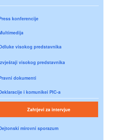
Press konferencije
Multimedija
Odluke visokog predstavnika
Izvještaji visokog predstavnika
Pravni dokumenti
Deklaracije i komunikei PIC-a
Zahtjevi za intervjue
Dejtonski mirovni sporazum