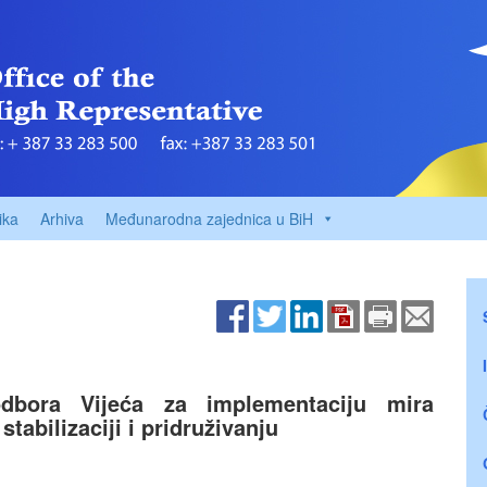
ika
Arhiva
Međunarodna zajednica u BiH
dbora Vijeća za implementaciju mira
abilizaciji i pridruživanju