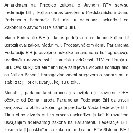
Amandmani na Prijedlog zakona o Javnom RTV servisu
Federacije BiH, koji su danas usvojeni u Predstavničkom domu
Parlamenta Federacije BiH nisu u potpunosti usklađeni sa
Zakonom o Javnom RTV sistemu BiH.
Vlada Federacije BiH je danas podnijela amandmane koji ne bi
ugrozili ovaj zakon. Međutim, u Predstavničkom domu Parlamenta
Federacije BiH je usvojeno nekoliko amandmana koji ugrožavaju
uređivačku nezavisnost i financijsku održivost RTV emitiranja u
BiH. Ovo su ključni elementi koje zahtijeva Evropska komisija ako
se želi da Bosna i Hercegovina završi pregovore o sporazumu o
stabilizaciji i pridruživanju, koji su u toku.
Međutim, parlamentarni proces još uvijek nije završen. OHR
očekuje od Doma naroda Parlamenta Federacije BiH da usvoji
ovaj zakon u obliku u kojem ga je predložila Vlada Federacije BiH.
Time bi se otvorio put ka procesu usklađivanja koji bi rezultirao
usvajanjem adekvatnog zakona na Parlamentu Federacije BiH,
zakona koji je usklađen sa zakonom o Javnom RTV Sistemu BiH i