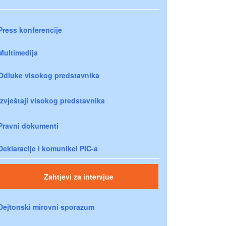
Press konferencije
Multimedija
Odluke visokog predstavnika
Izvještaji visokog predstavnika
Pravni dokumenti
Deklaracije i komunikei PIC-a
Zahtjevi za intervjue
Dejtonski mirovni sporazum