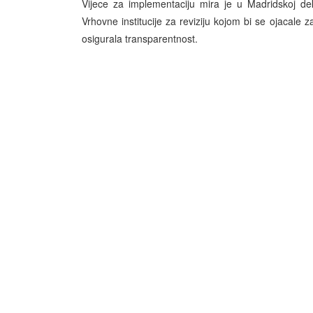
Vijece za implementaciju mira je u Madridskoj de
Vrhovne institucije za reviziju kojom bi se ojacale z
osigurala transparentnost.