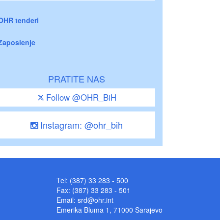
OHR tenderi
Zaposlenje
PRATITE NAS
Follow @OHR_BiH
Instagram: @ohr_bih
Tel: (387) 33 283 - 500
Fax: (387) 33 283 - 501
Email:
srd@ohr.int
Emerika Bluma 1, 71000 Sarajevo