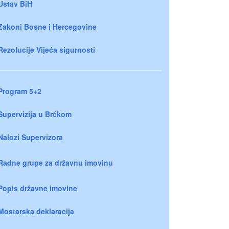
Ustav BiH
Zakoni Bosne i Hercegovine
Rezolucije Vijeća sigurnosti
Program 5+2
Supervizija u Brčkom
Nalozi Supervizora
Radne grupe za državnu imovinu
Popis državne imovine
Mostarska deklaracija