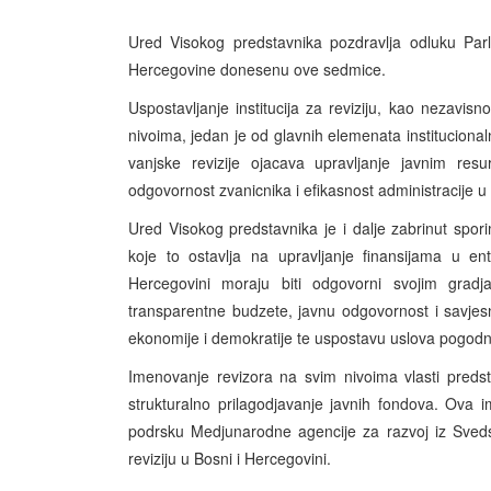
Ured Visokog predstavnika pozdravlja odluku Par
Hercegovine donesenu ove sedmice.
Uspostavljanje institucija za reviziju, kao nezavisn
nivoima, jedan je od glavnih elemenata instituciona
vanjske revizije ojacava upravljanje javnim res
odgovornost zvanicnika i efikasnost administracije u c
Ured Visokog predstavnika je i dalje zabrinut spor
koje to ostavlja na upravljanje finansijama u en
Hercegovini moraju biti odgovorni svojim gradj
transparentne budzete, javnu odgovornost i savjesn
ekonomije i demokratije te uspostavu uslova pogodnih 
Imenovanje revizora na svim nivoima vlasti predst
strukturalno prilagodjavanje javnih fondova. Ova 
podrsku Medjunarodne agencije za razvoj iz Sveds
reviziju u Bosni i Hercegovini.