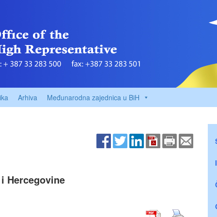
ika
Arhiva
Međunarodna zajednica u BiH
 i Hercegovine