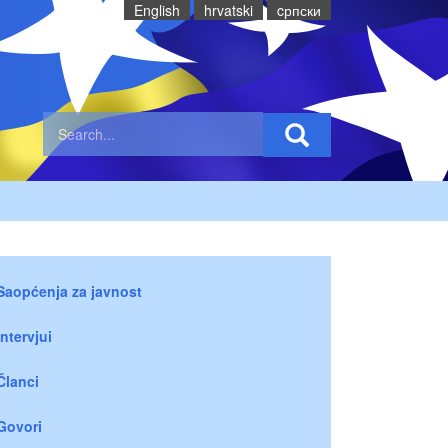
English
hrvatski
cрпски
Saopćenja za javnost
Intervjui
Članci
Govori