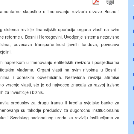
lamentarne skupstine o imenovanju revizora drzave Bosne i
og sistema revizije finansijskih operacija organa vlasti na svim
lne reforme u Bosni i Hercegovini. Uvodjenje sistema nezavisne
ursima, povecava transparentnost javnih fondova, povecava
jelini.
im napretkom u imenovanju entitetskih revizora i posljedicama
titetskim vladama. Organi vlasti na svim nivoima u Bosni i
anima i poreskim obveznicima. Nezavisna revizija afirmise
o vrsenje vlasti, sto je od najveceg znacaja za razvoj trzisne
za investicije i biznis.
avlja preduslov za drugu transu II kredita svjetske banke za
imenovanja su takodje preduslov za dugorocnu institucionalnu
ke i Svedskog nacionalnog ureda za reviziju institucijama za