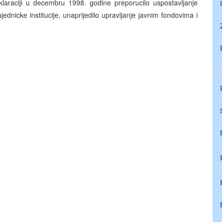
klaraciji u decembru 1998. godine preporucilo uspostavljanje
ajednicke institucije, unaprijedilo upravljanje javnim fondovima i