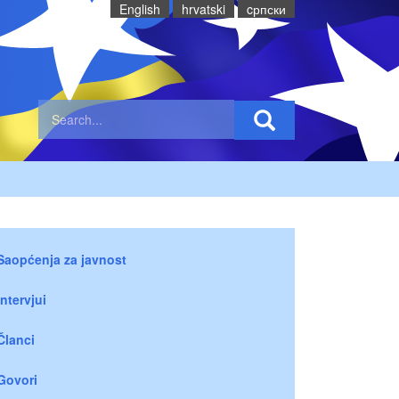
English
hrvatski
cрпски
Saopćenja za javnost
Intervjui
Članci
Govori