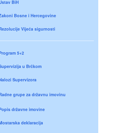
Ustav BiH
Zakoni Bosne i Hercegovine
Rezolucije Vijeća sigurnosti
Program 5+2
Supervizija u Brčkom
Nalozi Supervizora
Radne grupe za državnu imovinu
Popis državne imovine
Mostarska deklaracija