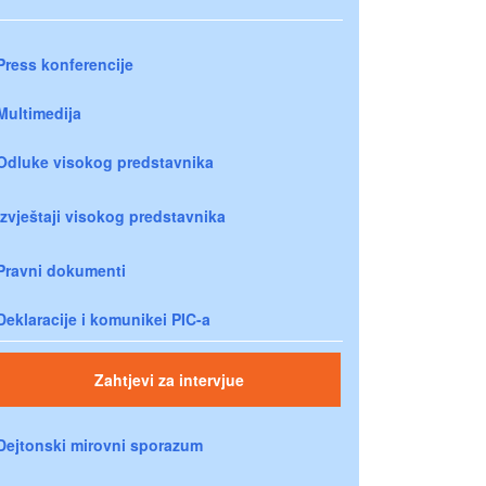
Press konferencije
Multimedija
Odluke visokog predstavnika
Izvještaji visokog predstavnika
Pravni dokumenti
Deklaracije i komunikei PIC-a
Zahtjevi za intervjue
Dejtonski mirovni sporazum