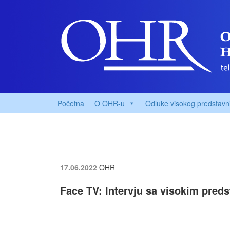
Početna
O OHR-u
Odluke visokog predstavn
17.06.2022
OHR
Face TV: Intervju sa visokim pre