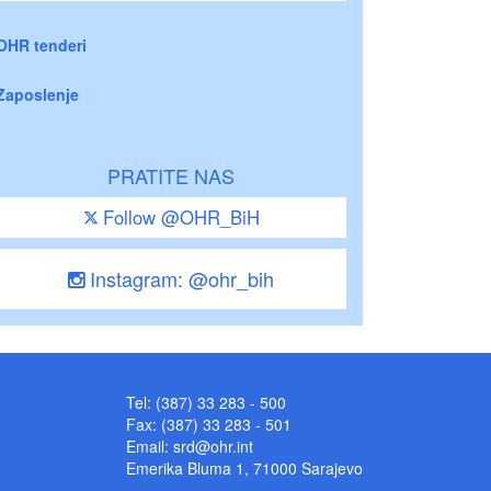
OHR tenderi
Zaposlenje
PRATITE NAS
Follow @OHR_BiH
Instagram: @ohr_bih
Tel: (387) 33 283 - 500
Fax: (387) 33 283 - 501
Email:
srd@ohr.int
Emerika Bluma 1, 71000 Sarajevo