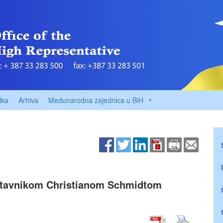
ika
Arhiva
Međunarodna zajednica u BiH
dstavnikom Christianom Schmidtom