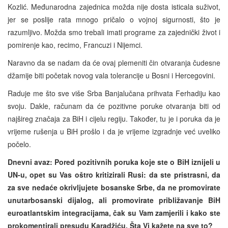
Kozlić. Međunarodna zajednica možda nije dosta isticala suživot,
jer se poslije rata mnogo pričalo o vojnoj sigurnosti, što je
razumljivo. Možda smo trebali imati programe za zajednički život i
pomirenje kao, recimo, Francuzi i Nijemci.
Naravno da se nadam da će ovaj plemeniti čin otvaranja čudesne
džamije biti početak novog vala tolerancije u Bosni i Hercegovini.
Raduje me što sve više Srba Banjalučana prihvata Ferhadiju kao
svoju. Dakle, računam da će pozitivne poruke otvaranja biti od
najšireg značaja za BiH i cijelu regiju. Također, tu je i poruka da je
vrijeme rušenja u BiH prošlo i da je vrijeme izgradnje već uveliko
počelo.
Dnevni avaz: Pored pozitivnih poruka koje ste o BiH iznijeli u
UN-u, opet su Vas oštro kritizirali Rusi: da ste pristrasni, da
za sve nedaće okrivljujete bosanske Srbe, da ne promovirate
unutarbosanski dijalog, ali promovirate približavanje BiH
euroatlantskim integracijama, čak su Vam zamjerili i kako ste
prokomentirali presudu Karadžiću. Šta Vi kažete na sve to?