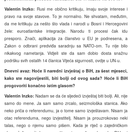
Valentin Inzko:
Rusi me obično kritikuju, imaju svoje interese i
pravo na svoje stavove. To je normalno. Ne shvatam, međutim,
da me kritikuju za nešto što vlada i narodi u Bosni i Hercegovini
žele: euroatlantske integracije. Narodu ti procesi čak idu
presporo. Znači, aplikacija za članstvo u EU je podnesena, a
Zakon o odbrani predviđa saradnju sa NATO-om. Tu nije bilo
nikakvog nametanja. Vidjeli ste da sam dobio dosta snažnu
podršku svih ostalih 14 članica Vijeća sigurnosti, ovdje u UN-u.
Dnevni avaz: Hoće li naredni izvještaj o BiH, za šest mjeseci,
kako ste nagovijestili, biti bolji od ovog sada? Hoće li BiH
progovoriti konačno istim glasom?
Valentin Inzko:
Nadam se da će sljedeći izvještaj biti bolji. Ali, nije
samo do mene. Ja sam samo zrcalo, seizmološka stanica. Ako
neko priča o referendumu, ja o tome samo izvještavam. Nisam ja
otac referenduma, nego izvjestitelj. Nisam ja prouzrokovao neki
talas, nego o njemu samo pišem. Kada je riječ o zajedničkom