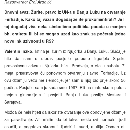
Razgovarao: Erol Avdović
Dnevni avaz: Žurite, pravo iz UN-a u Banju Luku na otvaranje
Ferhadije. Kako taj važan događaj želite prokomentirati? Je li
taj događaj više neka simbolična politička parada u manjem
bh. entitetu ili bi se mogao uzeti kao znak za početak jedne
nove inkluzivnosti u RS?
Valentin Inzko:
Istina je, žurim iz Njujorka u Banju Luku. Slučaj je
htio da sam u utorak posjetio potpuno izgorjelu Srpsku
pravoslavnu crkvu u Njujorku blizu Brodveja, a eto u subotu, 7.
maja, prisustvovat ću ponovnom otvaranju slavne Ferhadije. Uz
ovu džamiju vežu me i emocije, jer sam u njoj bio prije skoro 50
godina. Posjetio sam je kada smo 1967. Bili na maturskom putu s
mojom gimnazijom i posjetili Banju Luku poslije Mostara i
Sarajeva.
Možda će neki htjeti da iskoriste otvaranje ove obnovljene džamije
za paradiranje. Ali, mislim da bi takvo nešto svi normalni ljudi
osudili, a pogotovo skromni, ljudski i mudri, muftija Osman ef.