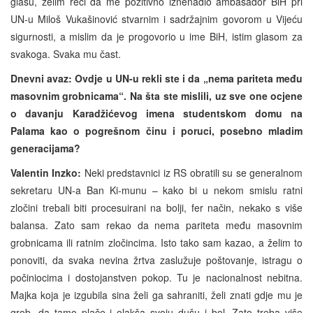
glasu, želim reći da me pozitivno iznenadio ambasador BiH pri
UN-u Miloš Vukašinović stvarnim i sadržajnim govorom u Vijeću
sigurnosti, a mislim da je progovorio u ime BiH, istim glasom za
svakoga. Svaka mu čast.
Dnevni avaz: Ovdje u UN-u rekli ste i da „nema pariteta među
masovnim grobnicama“. Na šta ste mislili, uz sve one ocjene
o davanju Karadžićevog imena studentskom domu na
Palama kao o pogrešnom činu i poruci, posebno mladim
generacijama?
Valentin Inzko:
Neki predstavnici iz RS obratili su se generalnom
sekretaru UN-a Ban Ki-munu – kako bi u nekom smislu ratni
zločini trebali biti procesuirani na bolji, fer način, nekako s više
balansa. Zato sam rekao da nema pariteta među masovnim
grobnicama ili ratnim zločincima. Isto tako sam kazao, a želim to
ponoviti, da svaka nevina žrtva zaslužuje poštovanje, istragu o
počiniocima i dostojanstven pokop. Tu je nacionalnost nebitna.
Majka koja je izgubila sina želi ga sahraniti, želi znati gdje mu je
grob, da tamo plače i olakša svoju dušu i bol. Zato treba više