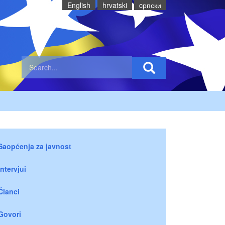
English
hrvatski
cрпски
Saopćenja za javnost
Intervjui
Članci
Govori