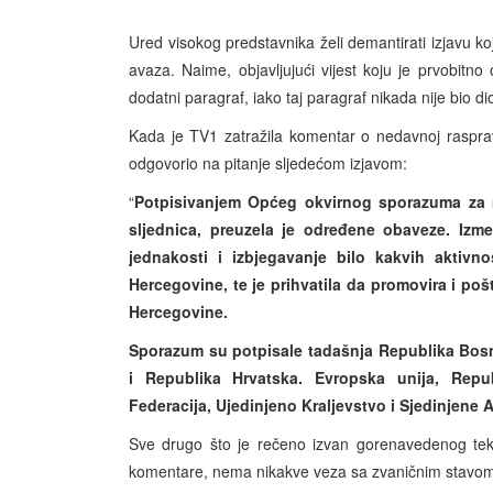
Ured visokog predstavnika želi demantirati izjavu
avaza. Naime, objavljujući vijest koju je prvobit
dodatni paragraf, iako taj paragraf nikada nije bio di
Kada je TV1 zatražila komentar o nedavnoj raspra
odgovorio na pitanje sljedećom izjavom:
“
Potpisivanjem Općeg okvirnog sporazuma za mi
sljednica, preuzela je određene obaveze. Iz
jednakosti i izbjegavanje bilo kakvih aktivn
Hercegovine, te je prihvatila da promovira i poš
Hercegovine.
Sporazum su potpisale tadašnja Republika Bosn
i Republika Hrvatska. Evropska unija, Rep
Federacija, Ujedinjeno Kraljevstvo i Sjedinjene 
Sve drugo što je rečeno izvan gorenavedenog teksta
komentare, nema nikakve veza sa zvaničnim stavom