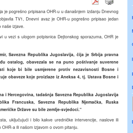
 koja je pogrešno pripisana OHR-u u današnjem izdanju Dnevnog
no objavila TV1, Dnevni avaz je OHR-u pogrešno pripisao jedan
o naše izjave.
vi u vezi s ulogom potpisnica Dejtonskog sporazuma, OHR je
r, Savezna Republika Jugoslavija, čija je Srbija pravna
među ostalog, obavezala se na puno poštivanje suverene
osti koje bi bile usmjerene protiv nezavisnosti Bosne i
tuje obaveze koje proizlaze iz Aneksa 4, tj. Ustava Bosne i
a i Hercegovina, tadašnja Savezna Republika Jugoslavija
ublika Francuska, Savezna Republika Njemačka, Ruska
Američke Države su bile zemlje-svjedoci.“
, uključujući i bilo kakve uredničke intervencije, naslove ili
 OHR-a ili našom izjavom o ovom pitanju.