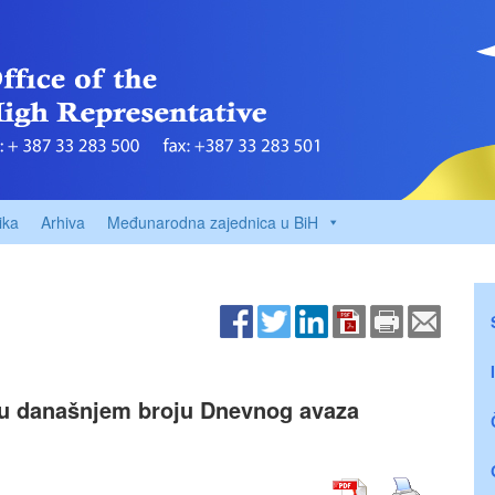
ika
Arhiva
Međunarodna zajednica u BiH
 u današnjem broju Dnevnog avaza