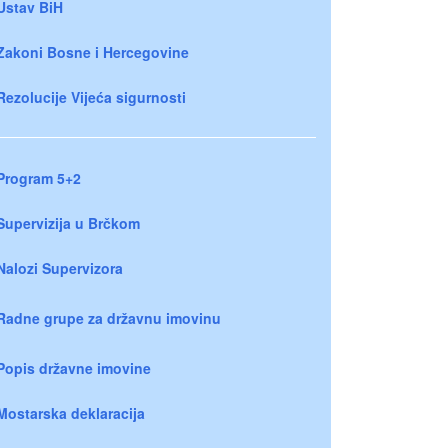
Ustav BiH
Zakoni Bosne i Hercegovine
Rezolucije Vijeća sigurnosti
Program 5+2
Supervizija u Brčkom
Nalozi Supervizora
Radne grupe za državnu imovinu
Popis državne imovine
Mostarska deklaracija