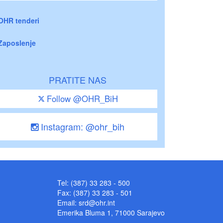
OHR tenderi
Zaposlenje
PRATITE NAS
Follow @OHR_BiH
Instagram: @ohr_bih
Tel: (387) 33 283 - 500
Fax: (387) 33 283 - 501
Email:
srd@ohr.int
Emerika Bluma 1, 71000 Sarajevo