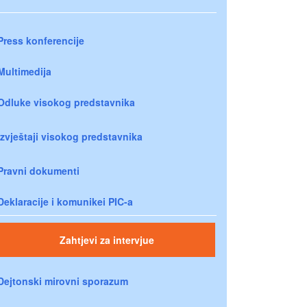
Press konferencije
Multimedija
Odluke visokog predstavnika
Izvještaji visokog predstavnika
Pravni dokumenti
Deklaracije i komunikei PIC-a
Zahtjevi za intervjue
Dejtonski mirovni sporazum