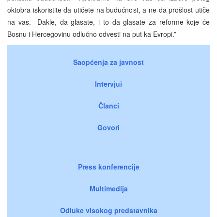
oktobra iskoristite da utičete na budućnost, a ne da prošlost utiče
na vas. Dakle, da glasate, i to da glasate za reforme koje će
Bosnu i Hercegovinu odlučno odvesti na put ka Evropi.”
Saopćenja za javnost
Intervjui
Članci
Govori
Press konferencije
Multimedija
Odluke visokog predstavnika