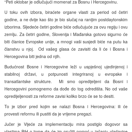
“Peti oktobar je odlučujući momenat za Bosnu i Hercegovinu.
U toku ovih izbora, biraćete organe vlasti za period od četiri
godine, a ne dvije kao što je bio slučaj na ranijim postdaytonskim
izborima. Sljedeće četiri godine biće odlučujuće za ovu regiju i ovu
zemlju. Za četiri godine, Slovenija i Mađarska gotovo sigurno će
biti članice Evropske unije, a mnogi vaši susjedi biće na putu ka
članstvu u njoj. Od vašeg glasa će zavisiti da li će i Bosna i
Hercegovina biti jedna od njih.
Budućnost Bosne i Hercegovine leži u uspješnoj ujedinjenoj i
stabilnoj državi, u potpunosti integriranoj u evropske i
transatlantske strukture. Mi smo opredijeljeni da Bosni i
Hercegovini pomognemo da dođe do tog odredišta. No od vaše
opredijeljenosti za reforme zavisi koliko brzo će se to desiti.
To je izbor pred kojim se nalazi Bosna i Hercegovina: ili će
provesti reformu ili pustiti da je vrijeme pregazi.
Jučer je Vijeće za implementaciju mira postiglo dogovor sa
vlastima BiH o tome da će im pružiti pomoć u jačanju vladavine