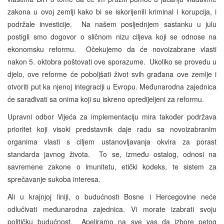
zakona u ovoj zemlji kako bi se iskorijenili kriminal i korupcija, i
podržale investicije. Na našem posljednjem sastanku u julu
postigli smo dogovor o sličnom nizu ciljeva koji se odnose na
ekonomsku reformu. Očekujemo da će novoizabrane vlasti
nakon 5. oktobra poštovati ove sporazume. Ukoliko se provedu u
djelo, ove reforme će poboljšati život svih građana ove zemlje i
otvoriti put ka njenoj integraciji u Evropu. Međunarodna zajednica
će sarađivati sa onima koji su iskreno opredijeljeni za reformu.
Upravni odbor Vijeća za implementaciju mira također podržava
prioritet koji visoki predstavnik daje radu sa novoizabranim
organima vlasti s ciljem ustanovljavanja okvira za porast
standarda javnog života. To se, između ostalog, odnosi na
savremene zakone o imunitetu, etički kodeks, te sistem za
sprečavanje sukoba interesa.
Ali u krajnjoj liniji, o budućnosti Bosne i Hercegovine neće
odlučivati međunarodna zajednica. Vi morate izabrati svoju
političku budućnost. Apeliramo na sve vas da izbore petog