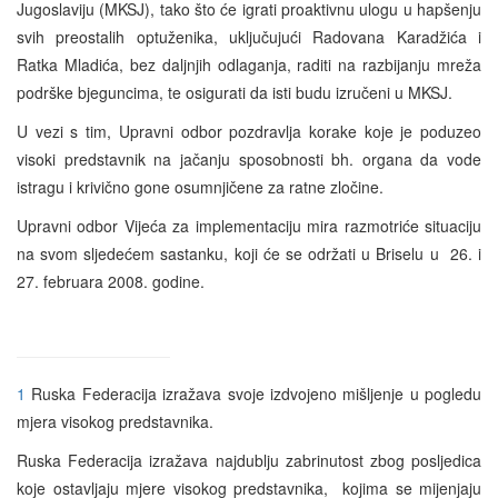
Jugoslaviju (MKSJ), tako što će igrati proaktivnu ulogu u hapšenju
svih preostalih optuženika, uključujući Radovana Karadžića i
Ratka Mladića, bez daljnjih odlaganja, raditi na razbijanju mreža
podrške bjeguncima, te osigurati da isti budu izručeni u MKSJ.
U vezi s tim, Upravni odbor pozdravlja korake koje je poduzeo
visoki predstavnik na jačanju sposobnosti bh. organa da vode
istragu i krivično gone osumnjičene za ratne zločine.
Upravni odbor Vijeća za implementaciju mira razmotriće situaciju
na svom sljedećem sastanku, koji će se održati u Briselu u 26. i
27. februara 2008. godine.
1
Ruska Federacija izražava svoje izdvojeno mišljenje u pogledu
mjera visokog predstavnika.
Ruska Federacija izražava najdublju zabrinutost zbog posljedica
koje ostavljaju mjere visokog predstavnika, kojima se mijenjaju