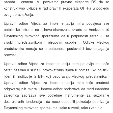
naroda i entiteta. Mi pozivamo pravne eksperte RS da se
konstruktivno uključe u rad pravnih eksperata OHR-a u pogledu
ovog obrazloženja.
Upravni odbor Vijeća za implementaciju mira podsjeća sve
potpisnike i strane na njihovu obavezu u skladu sa Aneksom 10
Daytonskog mirovnog sporazuma da u potpunosti sarađuju sa
visokim predstavnikom i njegovim osobljem. Odluke visokog
predstavnika moraju se u potpunosti poštovati i bez odlaganja
provesti.
Upravni odbor Vijeća za implementaciju mira ponavlja da neće
ostati pasivan u slučaju provokativnih izjava ili poteza. Svi politički
lideri ili institucije iz BiH koji osporavaju visokog predstavnika i
Upravni odbor Vijeća za implementaciju mira biće predmet
odgovarajućih mjera. Upravni odbor podcrtava da međunarodna
zajednica zadržava sve potrebne instrumente za suzbijanje
destruktivnih tendencija i da neće dopustiti pokušaje podrivanja
Daytonskog mirovnog sporazuma, kako u zemlji tako i van nje.