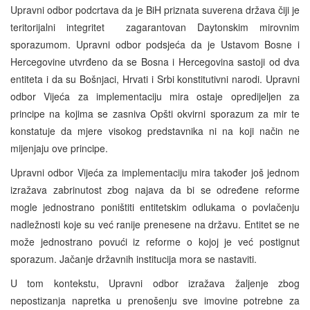
Upravni odbor podcrtava da je BiH priznata suverena država čiji je
teritorijalni integritet zagarantovan Daytonskim mirovnim
sporazumom. Upravni odbor podsjeća da je Ustavom Bosne i
Hercegovine utvrđeno da se Bosna i Hercegovina sastoji od dva
entiteta i da su Bošnjaci, Hrvati i Srbi konstitutivni narodi. Upravni
odbor Vijeća za implementaciju mira ostaje opredijeljen za
principe na kojima se zasniva Opšti okvirni sporazum za mir te
konstatuje da mjere visokog predstavnika ni na koji način ne
mijenjaju ove principe.
Upravni odbor Vijeća za implementaciju mira također još jednom
izražava zabrinutost zbog najava da bi se određene reforme
mogle jednostrano poništiti entitetskim odlukama o povlačenju
nadležnosti koje su već ranije prenesene na državu. Entitet se ne
može jednostrano povući iz reforme o kojoj je već postignut
sporazum. Jačanje državnih institucija mora se nastaviti.
U tom kontekstu, Upravni odbor izražava žaljenje zbog
nepostizanja napretka u prenošenju sve imovine potrebne za