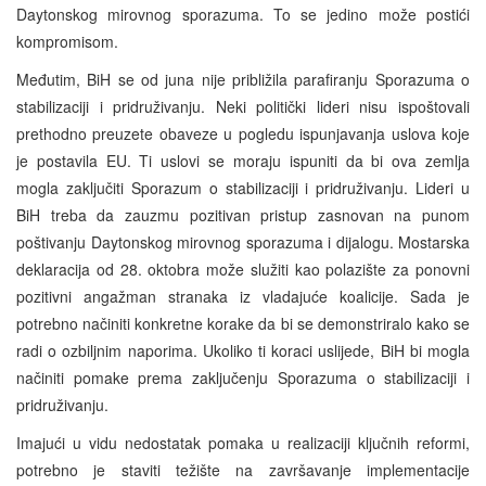
Daytonskog mirovnog sporazuma. To se jedino može postići
kompromisom.
Međutim, BiH se od juna nije približila parafiranju Sporazuma o
stabilizaciji i pridruživanju. Neki politički lideri nisu ispoštovali
prethodno preuzete obaveze u pogledu ispunjavanja uslova koje
je postavila EU. Ti uslovi se moraju ispuniti da bi ova zemlja
mogla zaključiti Sporazum o stabilizaciji i pridruživanju. Lideri u
BiH treba da zauzmu pozitivan pristup zasnovan na punom
poštivanju Daytonskog mirovnog sporazuma i dijalogu. Mostarska
deklaracija od 28. oktobra može služiti kao polazište za ponovni
pozitivni angažman stranaka iz vladajuće koalicije. Sada je
potrebno načiniti konkretne korake da bi se demonstriralo kako se
radi o ozbiljnim naporima. Ukoliko ti koraci uslijede, BiH bi mogla
načiniti pomake prema zaključenju Sporazuma o stabilizaciji i
pridruživanju.
Imajući u vidu nedostatak pomaka u realizaciji ključnih reformi,
potrebno je staviti težište na završavanje implementacije