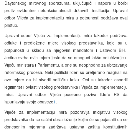
Daytonskog mirovnog sporazuma, uključujući i napore u borbi
protiv evidentne nefunkcionalnosti državnih institucija. Upravni
odbor Vijeća za implementaciju mira u potpunosti podržava ovaj
pristup.
Upravni odbor Vijeća za implementaciju mira također podržava
odluke i predložene mjere visokog predstavnika, koje su u
potpunosti u skladu sa njegovim mandatom i Ustavom BiH.
Jedina svrha ovih mjera jeste da se omogući lakše odlučivanje u
Vijeću ministara i Parlamentu, a one su neophodne za ubrzavanje
reformskog procesa. Neki politički lideri su pretjerano reagirali na
ove mjere da bi stvorili političku krizu. Oni su također osporili
legitimitet i ovlasti visokog predstavnika i Vijeća za implementaciju
mira. Upravni odbor Vijeća posebno poziva lidere RS da
ispunjavaju svoje obaveze
1
.
Vijeće za implementaciju mira pozdravlja inicijativu visokog
predstavnika da se sačini obrazloženje kojim će se pojasniti da se
donesenim mjerama zadržava ustavna zaštita konstitutivnih