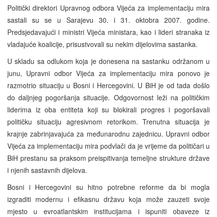
Politički direktori Upravnog odbora Vijeća za implementaciju mira
sastali su se u Sarajevu 30. i 31. oktobra 2007. godine.
Predsjedavajući i ministri Vijeća ministara, kao i lideri stranaka iz
vladajuće koalicije, prisustvovali su nekim dijelovima sastanka.
U skladu sa odlukom koja je donesena na sastanku održanom u
junu, Upravni odbor Vijeća za implementaciju mira ponovo je
razmotrio situaciju u Bosni i Hercegovini. U BiH je od tada došlo
do daljnjeg pogoršanja situacije. Odgovornost leži na političkim
liderima iz oba entiteta koji su blokirali progres i pogoršavali
političku situaciju agresivnom retorikom. Trenutna situacija je
krajnje zabrinjavajuća za međunarodnu zajednicu. Upravni odbor
Vijeća za implementaciju mira podvlači da je vrijeme da političari u
BiH prestanu sa praksom preispitivanja temeljne strukture države
i njenih sastavnih dijelova.
Bosni i Hercegovini su hitno potrebne reforme da bi mogla
izgraditi modernu i efikasnu državu koja može zauzeti svoje
mjesto u evroatlantskim institucijama i ispuniti obaveze iz