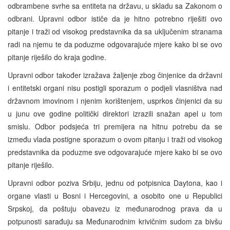
odbrambene svrhe sa entiteta na državu, u skladu sa Zakonom o
odbrani. Upravni odbor ističe da je hitno potrebno riješiti ovo
pitanje i traži od visokog predstavnika da sa uključenim stranama
radi na njemu te da poduzme odgovarajuće mjere kako bi se ovo
pitanje riješilo do kraja godine.
Upravni odbor također izražava žaljenje zbog činjenice da državni
i entitetski organi nisu postigli sporazum o podjeli vlasništva nad
državnom imovinom i njenim korištenjem, usprkos činjenici da su
u junu ove godine politički direktori izrazili snažan apel u tom
smislu. Odbor podsjeća tri premijera na hitnu potrebu da se
između vlada postigne sporazum o ovom pitanju i traži od visokog
predstavnika da poduzme sve odgovarajuće mjere kako bi se ovo
pitanje riješilo.
Upravni odbor poziva Srbiju, jednu od potpisnica Daytona, kao i
organe vlasti u Bosni i Hercegovini, a osobito one u Republici
Srpskoj, da poštuju obavezu iz međunarodnog prava da u
potpunosti sarađuju sa Međunarodnim krivičnim sudom za bivšu