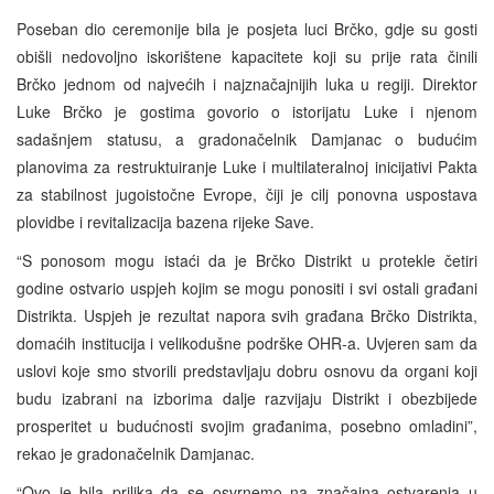
Poseban dio ceremonije bila je posjeta luci Brčko, gdje su gosti
obišli nedovoljno iskorištene kapacitete koji su prije rata činili
Brčko jednom od najvećih i najznačajnijih luka u regiji. Direktor
Luke Brčko je gostima govorio o istorijatu Luke i njenom
sadašnjem statusu, a gradonačelnik Damjanac o budućim
planovima za restruktuiranje Luke i multilateralnoj inicijativi Pakta
za stabilnost jugoistočne Evrope, čiji je cilj ponovna uspostava
plovidbe i revitalizacija bazena rijeke Save.
“S ponosom mogu istaći da je Brčko Distrikt u protekle četiri
godine ostvario uspjeh kojim se mogu ponositi i svi ostali građani
Distrikta. Uspjeh je rezultat napora svih građana Brčko Distrikta,
domaćih institucija i velikodušne podrške OHR-a. Uvjeren sam da
uslovi koje smo stvorili predstavljaju dobru osnovu da organi koji
budu izabrani na izborima dalje razvijaju Distrikt i obezbijede
prosperitet u budućnosti svojim građanima, posebno omladini”,
rekao je gradonačelnik Damjanac.
“Ovo je bila prilika da se osvrnemo na značajna ostvarenja u