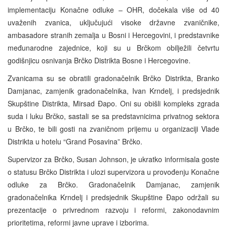
implementaciju Konačne odluke – OHR, dočekala više od 40
uvaženih zvanica, uključujući visoke državne zvaničnike,
ambasadore stranih zemalja u Bosni i Hercegovini, i predstavnike
međunarodne zajednice, koji su u Brčkom obilježili četvrtu
godišnjicu osnivanja Brčko Distrikta Bosne i Hercegovine.
Zvanicama su se obratili gradonačelnik Brčko Distrikta, Branko
Damjanac, zamjenik gradonačelnika, Ivan Krndelj, i predsjednik
Skupštine Distrikta, Mirsad Đapo. Oni su obišli kompleks zgrada
suda i luku Brčko, sastali se sa predstavnicima privatnog sektora
u Brčko, te bili gosti na zvaničnom prijemu u organizaciji Vlade
Distrikta u hotelu “Grand Posavina” Brčko.
Supervizor za Brčko, Susan Johnson, je ukratko informisala goste
o statusu Brčko Distrikta i ulozi supervizora u provođenju Konačne
odluke za Brčko. Gradonačelnik Damjanac, zamjenik
gradonačelnika Krndelj i predsjednik Skupštine Đapo održali su
prezentacije o privrednom razvoju i reformi, zakonodavnim
prioritetima, reformi javne uprave i izborima.