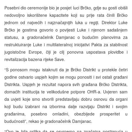
Posebni dio ceremonije bio je posjet luci Brčko, gdje su gosti obišli
nedovoljno iskorištene kapacitete koji su prije rata činili Brčko
jednom od najvećih i najznačajnijih luka u regiji. Direktor Luke
Brčko je gostima govorio o povijesti Luke i njenom sadašnjem
statusu, a gradonačelnik Damjanac o budućim planovima za
restruktuiranje Luke i multilateralnoj inicijativi Pakta za stabilnost
jugoistočne Evrope, čiji je cilj ponovna uspostava plovidbe i
revitalizacija bazena rijeke Save.
“S ponosom mogu istaknuti da je Brčko Distrikt u protekle četiri
godine ostvario uspjeh kojim se mogu ponositi i svi ostali građani
Distrikta. Uspjeh je rezultat napora svih građana Brčko Distrikta,
domaćih institucija te velikodušne potpore OHR-a. Uvjeren sam
da uvjeti koje smo stvorili predstavljaju dobru osnovu da organi
koji budu izabrani na izborima dalje razvijaju Distrikt i svojim
građanima, posebno omladini, obezbijede prosperitet u
budućnosti”, rekao je gradonačelnik Damjanac.
“Ovo je bila prilika da se osvrnemo na značajna postignuća u