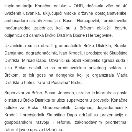
implementaciju Konačne odluke – OHR, dočekala više od 40
uvaženih uzvanika, uključujući visoke državne dostojanstvenike,
ambasadore stranih zemalja u Bosni i Hercegovini, i predstavnike
međunarodne zajednice, koji su u Brčkom obilježili četvrtu
obljetnicu od osnutka Brčko Distrikta Bosne i Hercegovine.
Uzvanicima su se obratili gradonačelnik Brčko Distrikta, Branko
Damjanac, dogradonačelnik, Ivan Krndelj, i predsjednik Skupštine
Distrikta, Mirsad Đapo. Uzvanici su obišli kompleks zgrada suda i
luku Brčko, sastali se sa predstavnicima privatnog sektora u
Brčkom, te bili gosti na domjenku koji je organizirala Vlada
Distrikta u hotelu “Grand Posavina” Brčko.
Supervizor za Brčko, Susan Johnson, ukratko je informirala goste
o statusu Brčko Distrikta te ulozi supervizora u provedbi Konačne
odluke za Brčko. Gradonačelnik Damjanac, dogradonačelnik
Krndelj i predsjednik Skupštine Đapo održali su prezentacije o
gospodarskom razvoju i reformi, zakonodavnim prioritetima,
reformi javne uprave i izborima.