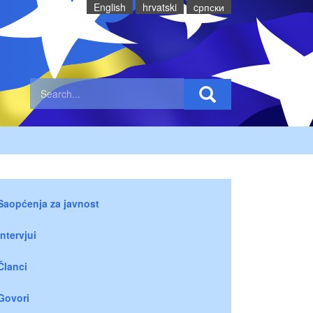
English
hrvatski
cрпски
Saopćenja za javnost
Intervjui
Članci
Govori