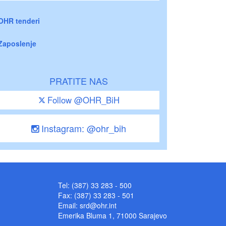
OHR tenderi
Zaposlenje
PRATITE NAS
Follow @OHR_BiH
Instagram: @ohr_bih
Tel: (387) 33 283 - 500
Fax: (387) 33 283 - 501
Email:
srd@ohr.int
Emerika Bluma 1, 71000 Sarajevo