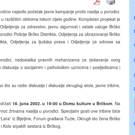
ično najavilo početak javne kampanje protiv nasilja u porodici.
e u različitim oblicima tokom cijele godine. Kompletan projekat je
Odjeljenja za zdravstvo, javnu sigurnost i ostale usluge Brčko
orodici Policije Brčko Distrikta, Odjeljenja za obrazovanje Brčko
trikta, Odjeljenja za ljudska prava i Odjeljenja za odnose sa
orodici, nedostatka pravnih mehanizama za rješavanje ovog
diskusija o socijalnim i psihološkim uzrocima i posljedicama i
što su radio diskusije i diskusije okruglog stola, javne tribine,
održati
18. juna 2002. u 19:00 u Domu
kulture u Brčkom
. Na
pomoć žrtvama nasilja u porodici. Specijalni gosti ove tribine biće
Lara” iz Bijeljine, Forum građana Tuzle, Okrugli sto žena Brčko
 i Kolo srpskih sestara iz Brčkog.