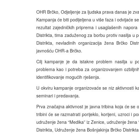
OHR Brčko, Odjeljenje za ljudska prava danas je zvan
Kampanja će biti podijeljena u više faza i odvijaće s
rezultat zajedničkih priprema i usaglašenih napora 
Distrikta, tima zaduženog za borbu protiv nasilja u p
Distrikta, nevladinih organizacija žena Brčko Dis
javnošću OHR-a Brčko.
Cilj kampanje je da istakne problem nasilja u p
problema kao i potreba za organizovanjem ozbiljnih 
identifikovanje mogućih rješenja.
U okviru kampanje organizovaće se niz aktivnosti kao 
seminari i predavanja.
Prva značajna aktivnost je javna tribina koja će se 
tribini će se razmatrati porijeklo, korijeni, uzroci i 
udruženje žena “Medika” iz Zenice, udruženje žena “
Distrikta, Udruženje žena Bošnjakinja Brčko Distrikta