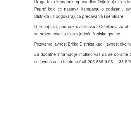
Druga fazu kampanje sprovodiće Odjeljenje za zdravs
Paprić koje će nastaviti kampanju o podizanju sv
Distrikta uz odgovarajuća predavanja i seminare.
U trećoj fazi, pod pokroviteljstvom Odjeljenja za ob
se prezentovati u toku sljedeće školske godine.
Pozivamo javnost Brčko Distrikta kao i javnost okoln
Za dodatne informacije molimo vas da se obratite
sa javnošću na telefone 049-205-666 ili 061-133-52