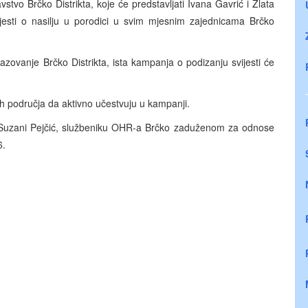
tvo Brčko Distrikta, koje će predstavljati Ivana Gavrić i Zlata
ijesti o nasilju u porodici u svim mjesnim zajednicama Brčko
razovanje Brčko Distrikta, ista kampanja o podizanju svijesti će
ih područja da aktivno učestvuju u kampanji.
 Suzani Pejčić, službeniku OHR-a Brčko zaduženom za odnose
6.