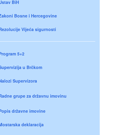
Ustav BiH
Zakoni Bosne i Hercegovine
Rezolucije Vijeća sigurnosti
Program 5+2
Supervizija u Brčkom
Nalozi Supervizora
Radne grupe za državnu imovinu
Popis državne imovine
Mostarska deklaracija