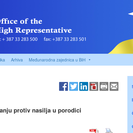
ika
Arhiva
Međunarodna zajednica u BiH
nju protiv nasilja u porodici