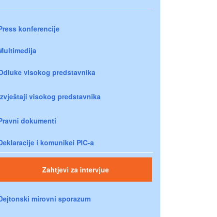
Press konferencije
Multimedija
Odluke visokog predstavnika
Izvještaji visokog predstavnika
Pravni dokumenti
Deklaracije i komunikei PIC-a
Zahtjevi za intervjue
Dejtonski mirovni sporazum