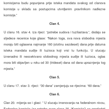
komisijama budu popunjena prije isteka mandata svakog od clanova
komisije u skladu sa postupcima utvrdjenim pravilnikom nadlezne
komisije.”
Clan 4.
U clanu 16. stav 4. iza rijeci: “potrebe sudova i tuzilastava.”, dodaju se
sljedece recenice koje glase: “Nakon toga, sva nova slobodna mjesta
moraju biti oglasena najmanje 160 (stotinu sezdeset) dana prije datuma
isteka mandata sudije ili tuzioca koji vrsi tu funkciju. U slucaju
iznenadno ili neocekivano slobodnog mjesta sudije ili tuzioca, oglas
mora biti objavljen u roku od 30 (trideset) dana od dana upraznjenja tog
mjesta.”
Clan 5.
U clanu 17. stav 3. rijeci: “30 dana” zamjenjuju se rijecima: “60 dana.”
Clan 6.
Clan 20. mijenja se i glasi: ” U slucaju imenovanja na federalnom nivou,
Federalna komisija (za potrebe ovog clana 20. “Komisija”) ce pregledati