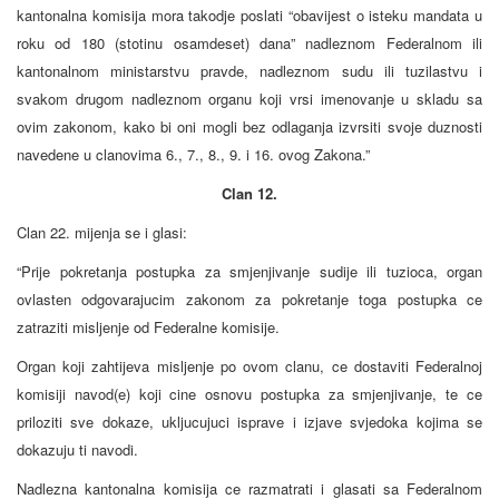
kantonalna komisija mora takodje poslati “obavijest o isteku mandata u
roku od 180 (stotinu osamdeset) dana” nadleznom Federalnom ili
kantonalnom ministarstvu pravde, nadleznom sudu ili tuzilastvu i
svakom drugom nadleznom organu koji vrsi imenovanje u skladu sa
ovim zakonom, kako bi oni mogli bez odlaganja izvrsiti svoje duznosti
navedene u clanovima 6., 7., 8., 9. i 16. ovog Zakona.”
Clan 12.
Clan 22. mijenja se i glasi:
“Prije pokretanja postupka za smjenjivanje sudije ili tuzioca, organ
ovlasten odgovarajucim zakonom za pokretanje toga postupka ce
zatraziti misljenje od Federalne komisije.
Organ koji zahtijeva misljenje po ovom clanu, ce dostaviti Federalnoj
komisiji navod(e) koji cine osnovu postupka za smjenjivanje, te ce
priloziti sve dokaze, ukljucujuci isprave i izjave svjedoka kojima se
dokazuju ti navodi.
Nadlezna kantonalna komisija ce razmatrati i glasati sa Federalnom