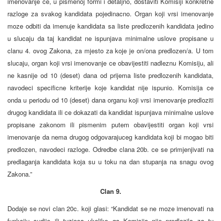
imenovanje ce, u pismenoj formi i detaljno, dostaviti Komisiji konkretne
razloge za svakog kandidata pojedinacno. Organ koji vrsi imenovanje
moze odbiti da imenuje kandidata sa liste predlozenih kandidata jedino
u slucaju da taj kandidat ne ispunjava minimalne uslove propisane u
clanu 4. ovog Zakona, za mjesto za koje je on/ona predlozen/a. U tom
slucaju, organ koji vrsi imenovanje ce obavijestiti nadleznu Komisiju, ali
ne kasnije od 10 (deset) dana od prijema liste predlozenih kandidata,
navodeci specificne kriterije koje kandidat nije ispunio. Komisija ce
onda u periodu od 10 (deset) dana organu koji vrsi imenovanje predloziti
drugog kandidata ili ce dokazati da kandidat ispunjava minimalne uslove
propisane zakonom ili pismenim putem obavijestiti organ koji vrsi
imenovanje da nema drugog odgovarajuceg kandidata koji bi mogao biti
predlozen, navodeci razloge. Odredbe clana 20b. ce se primjenjivati na
predlaganja kandidata koja su u toku na dan stupanja na snagu ovog
Zakona.”
Clan 9.
Dodaje se novi clan 20c. koji glasi: “Kandidat se ne moze imenovati na
funkciju sudije ili tuzioca ukoliko ga Komisija nije predlozila za tu