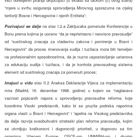
vezi odredjenih pitanja ukljucujuci (u skladu sa tackom (c) ovog stava)
“mjere u svrhu osiguranja sprovodjenja Mirovnog sporazuma na cijeloj
teritoriji Bosne i Hercegovine i njenih Entiteta”;
Pozivajuci se dalje
na stav I.2.a Zakljucaka pomenute Konferencije u
Bonu prema kojima je uoceno “da je nepristrasno i neovisno pravosudje”
od “sustinskog znacaja za vladavinu zakona i pomirenje u Bosni i
Hercegovini” da proces imenovanja sudija i tuzilaca mora biti temeljen
na profesionalnim sposobnostima, da je nuzno uspostavljanje ustanova
za edukaciju sudija i tuzilaca, i da je kontrola pravosudnog sistema
element od sustinskog znacaja za pomenuti proces;
Imajuci u vidu
stav II.2 Aneksa Deklaracije Vijeca za implementaciju
mira (Madrid, 16. decembar 1998. godine) u kojem se “naglasava
vaznost pojacanih napora u sprovodjenju pravosudne reforme, koje
koordinira Visoki predstavnik, kako bi se pruzila podrska naporima
organa vlasti u Bosni i Hercegovini” i “apelira na Visokog predstavnika
da dalje razvija sveobuhvatni strateski plan reforme pravosudja, kojim
se utvrdjuju kratkorocni i dugorocniji prioriteti, u dogovoru sa tim
organima, Vijecem Evrope, OSCE-om, UNMIBH-om i drugim