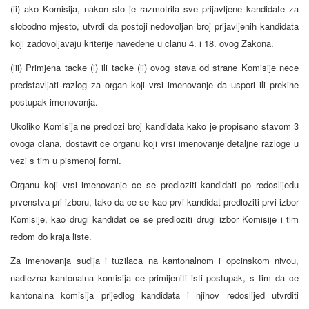
(ii) ako Komisija, nakon sto je razmotrila sve prijavljene kandidate za
slobodno mjesto, utvrdi da postoji nedovoljan broj prijavljenih kandidata
koji zadovoljavaju kriterije navedene u clanu 4. i 18. ovog Zakona.
(iii) Primjena tacke (i) ili tacke (ii) ovog stava od strane Komisije nece
predstavljati razlog za organ koji vrsi imenovanje da uspori ili prekine
postupak imenovanja.
Ukoliko Komisija ne predlozi broj kandidata kako je propisano stavom 3
ovoga clana, dostavit ce organu koji vrsi imenovanje detaljne razloge u
vezi s tim u pismenoj formi.
Organu koji vrsi imenovanje ce se predloziti kandidati po redoslijedu
prvenstva pri izboru, tako da ce se kao prvi kandidat predloziti prvi izbor
Komisije, kao drugi kandidat ce se predloziti drugi izbor Komisije i tim
redom do kraja liste.
Za imenovanja sudija i tuzilaca na kantonalnom i opcinskom nivou,
nadlezna kantonalna komisija ce primijeniti isti postupak, s tim da ce
kantonalna komisija prijedlog kandidata i njihov redoslijed utvrditi