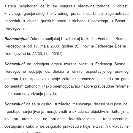
sistem neophodan da bi se osigurala vladavina zakona u oblasti
krivicnog, gradjanskog i privrednog prava i da bi se zagarantovao
napredak u oblasti ljudskih prava i sloboda i pomirenja u Bosni i
Hercegovini;
Razmatrajuci
Zakon o sudijskoj i tuzilackoj funkciji u Federaciji Bosne i
Hercegovine od 17. maja 2000. godine (Sl. novine Federacije Bosne i
Hercegovine br. 22/00, i br. 20/01);
Uocavajuci
da odredjeni organi izvrsne vlasti u Federaciji Bosne i
Hercegovine odbijaju da djeluju u okviru uspostavljenog pravnog
sistema i ne ispunjavaju svoje zakonske obaveze u skladu sa gore
pomenutim zakonom i tako onemogucavaju napore pravosudne reforme
i efikasno ostvarivanje pravde;
Uocavajuci
da se sudijsko i tuzilacko imenovanje, disciplinski postupci
i postupci smjenjivanja moraju vrsiti u skladu sa objektivnim kriterijima
koji su utemeljeni na strucnim kvalifikacijama i transparentnim
postupcima kako bi se osiguralo pravosudje koje je zastitnik vladavine