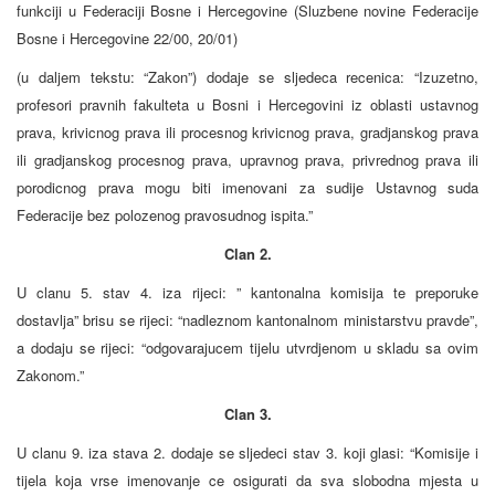
funkciji u Federaciji Bosne i Hercegovine (Sluzbene novine Federacije
Bosne i Hercegovine 22/00, 20/01)
(u daljem tekstu: “Zakon”) dodaje se sljedeca recenica: “Izuzetno,
profesori pravnih fakulteta u Bosni i Hercegovini iz oblasti ustavnog
prava, krivicnog prava ili procesnog krivicnog prava, gradjanskog prava
ili gradjanskog procesnog prava, upravnog prava, privrednog prava ili
porodicnog prava mogu biti imenovani za sudije Ustavnog suda
Federacije bez polozenog pravosudnog ispita.”
Clan 2.
U clanu 5. stav 4. iza rijeci: ” kantonalna komisija te preporuke
dostavlja” brisu se rijeci: “nadleznom kantonalnom ministarstvu pravde”,
a dodaju se rijeci: “odgovarajucem tijelu utvrdjenom u skladu sa ovim
Zakonom.”
Clan 3.
U clanu 9. iza stava 2. dodaje se sljedeci stav 3. koji glasi: “Komisije i
tijela koja vrse imenovanje ce osigurati da sva slobodna mjesta u