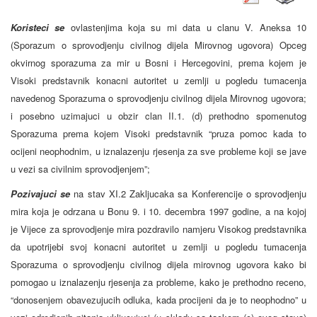
Koristeci se
ovlastenjima koja su mi data u clanu V. Aneksa 10
(Sporazum o sprovodjenju civilnog dijela Mirovnog ugovora) Opceg
okvirnog sporazuma za mir u Bosni i Hercegovini, prema kojem je
Visoki predstavnik konacni autoritet u zemlji u pogledu tumacenja
navedenog Sporazuma o sprovodjenju civilnog dijela Mirovnog ugovora;
i posebno uzimajuci u obzir clan II.1. (d) prethodno spomenutog
Sporazuma prema kojem Visoki predstavnik “pruza pomoc kada to
ocijeni neophodnim, u iznalazenju rjesenja za sve probleme koji se jave
u vezi sa civilnim sprovodjenjem”;
Pozivajuci se
na stav XI.2 Zakljucaka sa Konferencije o sprovodjenju
mira koja je odrzana u Bonu 9. i 10. decembra 1997 godine, a na kojoj
je Vijece za sprovodjenje mira pozdravilo namjeru Visokog predstavnika
da upotrijebi svoj konacni autoritet u zemlji u pogledu tumacenja
Sporazuma o sprovodjenju civilnog dijela mirovnog ugovora kako bi
pomogao u iznalazenju rjesenja za probleme, kako je prethodno receno,
“donosenjem obavezujucih odluka, kada procijeni da je to neophodno” u