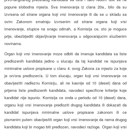
popune slobodna mjesta. Sva imenovanja iz clana 20a., bilo da su
izvrsena od strane organa koji vrsi imenovanje ili da se u skladu sa
ovim Zakonom smatraju izvrsenim od strane organa koji vrsi
imenovanje, stupice na snagu odmah, a Komisija ce, sto je moguce
prije, obezbijediti objavljivanje imenovanja u odgovarajucim sluzbenim
novinama.
Organ koji vrsi imenovanje moze odbiti da imenuje kandidata sa liste
predlozenih kandidata jedino u slucaju da taj kandidat ne ispunjava
minimalne uslove propisane u clanu 4. ovog Zakona za mjesto za koje
je on/ona predlozen/a. U tom slucaju, organ koji vrsi imenovanje ce
obavijestiti nadleznu Komisiju, ali ne kasnije od 10 (deset) dana od
prijema liste predlozenih kandidata, navodeci specificne kriterije koje
kandidat nije ispunio. Komisija ce onda u periodu od 10 (deset) dana,
organu koji vrsi imenovanje predloziti drugog kandidata ili dokazati da
kandidat ispunjava minimalne uslove propisane zakonom ili ce
pismenim putem obavijestiti organ koji vrsi imenovanje da nema drugog
kandidata koji bi mogao biti predlozen, navodeci razloge. Organ koji vrsi