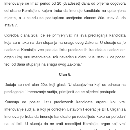
imenovanje ce imati period od 20 (dvadeset) dana od prijema odgovora
od strane Komisije u kojem treba da imenuje kandidate na upraznjena
mjesta, a u skladu sa postupkom uredjenim clanom 20a. stav 3. do
stava 7.
Odredba clana 20a. ce se primjenjivati na sva predlaganja kandidata
koja su u toku na dan stupanja na snagu ovog Zakona. U slucaju da je
nadlezna Komisija vec poslala listu predlozenih kandidata nadleznom
organu koji vrsi imenovanje, rok naveden u clanu 20a. stav 3. ce poceti
teci od dana stupanja na snagu ovog Zakona.”
Clan 8.
Dodaje se novi clan 20b. koji glasi: “U slucajevima koji se odnose na
predlaganje i imenovanje sudija, primijenit ce se sljedeci postupak:
Komisija ce poslati listu predlozenih kandidata organu koji vrsi
imenovanje sudija, a koji je odredjen Ustavom Federacije BiH. Organ za
imenovanje treba da imenuje kandidate po redoslijedu kako su poredani
na toj listi. U slucaju da ne prati redoslijed Komisije, organ koji vrsi