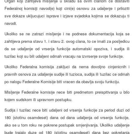
Organ koji zahtijeva misljenje u skladu sa ovim clanom ce dostaviti
Federalnoj komisiji navod(e) koji cini(e) osnovu za udaljenje i priloziti
sve dokaze ukljucujuci isprave i izjave svjedoka kojima se dokazuju ti
navodi.
Ukoliko se ne zatrazi misljenje i ne podnese dokumentacija koja se
zahtijeva prema stavu 1. i stavu 2. ovog clana, to ce imati za posljedicu
da se udaljenje od vrsenja funkcije automatski opoziva, i sudija ili
tuzilac koji su bili udaljeni odmah vracaju na izvrsenje svoje funkcije.
Ukoliko Federalna komisija zakljuci da nema dovoljno cinjenicnih i
pravnih osnova za udaljenje sudije ili tuzioca, sudija ili tuzilac ce odmah
po nalogu Federalne Komisije biti vracen da obavlja svoju funkciju.
Misljenje Federalne komisije nece biti predmetom preispitivanja u bilo
kojem sudskom ili upravnom postupku.
Sudija i tuzilac nece biti udaljeni od vrsenja funkcije za period duzi od
180 (stotinu osamdeset) dana od dana udaljenja od vrsenja funkcije,
ako se u tom roku ne pokrene postupak smjenjivanja. Ukoliko udaljenje
bude trajalo duze od 180 (stotinu osamdeset) dana bez pokretanja