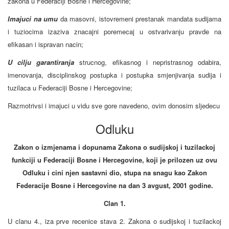
zakona u Federaciji Bosne i Hercegovine;
Imajuci na umu
da masovni, istovremeni prestanak mandata sudijama
i tuziocima izaziva znacajni poremecaj u ostvarivanju pravde na
efikasan i ispravan nacin;
U cilju garantiranja
strucnog, efikasnog i nepristrasnog odabira,
imenovanja, disciplinskog postupka i postupka smjenjivanja sudija i
tuzilaca u Federaciji Bosne i Hercegovine;
Razmotrivsi i imajuci u vidu sve gore navedeno, ovim donosim sljedecu
Odluku
Zakon o izmjenama i dopunama Zakona o sudijskoj i tuzilackoj
funkciji u Federaciji Bosne i Hercegovine, koji je prilozen uz ovu
Odluku i cini njen sastavni dio, stupa na snagu kao Zakon
Federacije Bosne i Hercegovine na dan 3 avgust, 2001 godine.
Clan 1.
U clanu 4., iza prve recenice stava 2. Zakona o sudijskoj i tuzilackoj