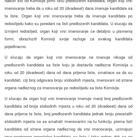
Nakon sto od Komisije primi listu predlozenih kandidata, organ koji vrsi
imenovanje treba da u roku od 20 (dvadeset) dana imenuje kandidate sa
te liste. Organ koji vrsi imenovanje treba da imenuje kandidate po
redoslijedu kako su poredani na listi predlozenih kandidata. U slucaju da
izmijeni redoslijed, organ koji vrsi imenovanje ce detaljno u pismenoj
formi, obrazloziti Komisiji svoje razloge za svakog kandidata
pojedinacno.
U slucaju da organ koji vrsi imenovanje ne imenuje nikoga od
predlozenih kandidata sa liste koju je dostavila nadlezna Komisija u
roku od 20 (dvadeset) dana od dana prijema liste, smatrace se da su
kandidati, ciji broj odgovara broju slobodnih mjesta, imenovani od strane
organa nadleznog za imenovanje po redoslijedu sa liste Komisije.
U slucaju da organ koji vrsi imenovanje imenuje manji broj predlozenih
kandidata od broja slobodnih mjesta u roku od 20 (dvadeset) dana od
dana prijema te liste, broj predlozenih kandidata jednak broju preostalih
slobodnih mjesta ce se smatrati imenovanim na tu funkciju prema listi
kandidata od strane organa nadleznog da vrsi imenovanje, uzimajuci
prvo-rangiranog preostalog kandidata sa liste i tako redom dok se ne