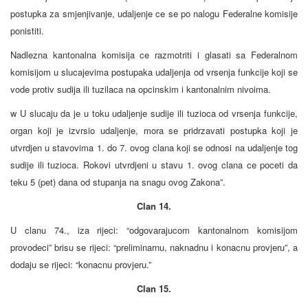
postupka za smjenjivanje, udaljenje ce se po nalogu Federalne komisije
ponistiti.
Nadlezna kantonalna komisija ce razmotriti i glasati sa Federalnom
komisijom u slucajevima postupaka udaljenja od vrsenja funkcije koji se
vode protiv sudija ili tuzilaca na opcinskim i kantonalnim nivoima.
w U slucaju da je u toku udaljenje sudije ili tuzioca od vrsenja funkcije,
organ koji je izvrsio udaljenje, mora se pridrzavati postupka koji je
utvrdjen u stavovima 1. do 7. ovog clana koji se odnosi na udaljenje tog
sudije ili tuzioca. Rokovi utvrdjeni u stavu 1. ovog clana ce poceti da
teku 5 (pet) dana od stupanja na snagu ovog Zakona”.
Clan 14.
U clanu 74., iza rijeci: “odgovarajucom kantonalnom komisijom
provodeci” brisu se rijeci: “preliminarnu, naknadnu i konacnu provjeru”, a
dodaju se rijeci: “konacnu provjeru.”
Clan 15.