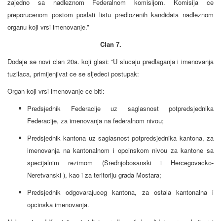
zajedno sa nadleznom Federalnom komisijom. Komisija ce
preporucenom postom poslati listu predlozenih kandidata nadleznom
organu koji vrsi imenovanje.”
Clan 7.
Dodaje se novi clan 20a. koji glasi: “U slucaju predlaganja i imenovanja
tuzilaca, primijenjivat ce se sljedeci postupak:
Organ koji vrsi imenovanje ce biti:
Predsjednik Federacije uz saglasnost potpredsjednika
Federacije, za imenovanja na federalnom nivou;
Predsjednik kantona uz saglasnost potpredsjednika kantona, za
imenovanja na kantonalnom i opcinskom nivou za kantone sa
specijalnim rezimom (Srednjobosanski i Hercegovacko-
Neretvanski ), kao i za teritoriju grada Mostara;
Predsjednik odgovarajuceg kantona, za ostala kantonalna i
opcinska imenovanja.