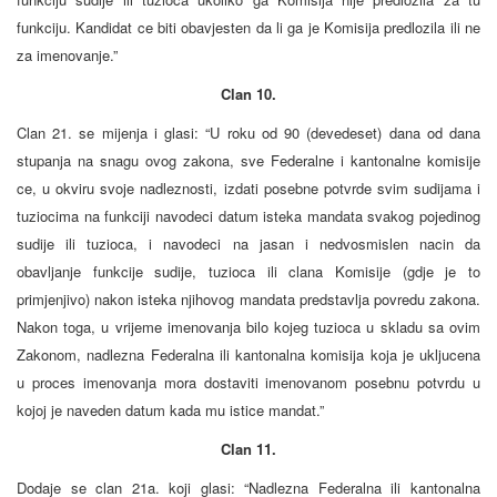
funkciju. Kandidat ce biti obavjesten da li ga je Komisija predlozila ili ne
za imenovanje.”
Clan 10.
Clan 21. se mijenja i glasi: “U roku od 90 (devedeset) dana od dana
stupanja na snagu ovog zakona, sve Federalne i kantonalne komisije
ce, u okviru svoje nadleznosti, izdati posebne potvrde svim sudijama i
tuziocima na funkciji navodeci datum isteka mandata svakog pojedinog
sudije ili tuzioca, i navodeci na jasan i nedvosmislen nacin da
obavljanje funkcije sudije, tuzioca ili clana Komisije (gdje je to
primjenjivo) nakon isteka njihovog mandata predstavlja povredu zakona.
Nakon toga, u vrijeme imenovanja bilo kojeg tuzioca u skladu sa ovim
Zakonom, nadlezna Federalna ili kantonalna komisija koja je ukljucena
u proces imenovanja mora dostaviti imenovanom posebnu potvrdu u
kojoj je naveden datum kada mu istice mandat.”
Clan 11.
Dodaje se clan 21a. koji glasi: “Nadlezna Federalna ili kantonalna