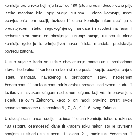
komisija ce, u roku koji nije kraci od 180 (stotinu osamdeset) dana prije
isteka mandata bilo kojeg sudije, tuzioca ili clana komisije, izdati
obavjestenje tom sudiji, tuziocu ili clanu komisije informisuci ga o
predstojecem isteku njegovog/njenog mandata i navodeci na jasan i
nedvosmislen nacin da obavljanje funkcije sudije, tuzioca ili clana
komisije (gdje je to primjenjivo) nakon isteka mandata, predstavlja
povredu zakona.
U isto vrijeme kada se izdaje obavjestenje pomenuto u prethodnom
stavu, Federalna ili kantonalna komisija ce poslati kopiju obavjestenja o
isteku mandata, navedenog u prethodnom stavu, nadleznom
Federalnom ili kantonalnom ministarstvu pravde, nadleznom sudu ili
tuzilastvu i svakom drugom nadleznom organu koji vrsi imenovanje u
skladu sa ovim Zakonom, kako bi oni mogli pravilno izvrsiti svoje
obaveze navedene u clanovima 6., 7., 8., 9. i 16. ovog Zakona.
U slucaju da mandat sudije, tuzioca ili clana komisije istice u roku od
180 (stotinu osamdeset) dana ili kracem roku nakon sto je izvrsena
provjera u skladu sa stavom 1. clana 21., nadlezna Federalna ili