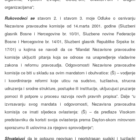
organizacijama”;
Rukovodeci se
stavom 2. i stavom 3. moje Odluke o osnivanju
Nezavisne pravosudne komisije od 14.marta 2001. godine (Sluzbeni
glasnik Bosne i Hercegovine br. 10/01, Sluzbene novine Federacije
Bosne i Hercegovine br. 14/01, Sluzbeni glasnik Republike Srpske br.
17/01) u kojima se navodi da ce “Mandat Nezavisne pravosudne
komisije ukljuciti pitanja koja se odnose na unapredjenje vladavine
zakona i reformu pravosudja. Odgovornosti Nezavisne pravosudne
komisije ce biti u skladu sa ovim mandatom i obuhvatice: (Š) – vodjenje
i koordiniranje reformi koje uticu na sudstvo, tuzilastva, strucna
udruzenja i srodne strukture, postupke ili institucije, ukljucujuci pruzanje
pomoci ili potpore u procesu razvoja novih pravnih propisa”. Dalje “u
izvrsavanju svog mandata i odgovornosti, Nezavisna pravosudna
komisija ce imati sljedeca ovlastenja: (Š) – da predlaze Visokom
predstavniku da koristi svoja ovlastenja prema Dayton-skom mirovnom
sporazumu ili uslovima za njegovo sprovodjenje”;
Shvatajuci
da je potpuno neovisan i nepristrasan sudski i tuzilacki