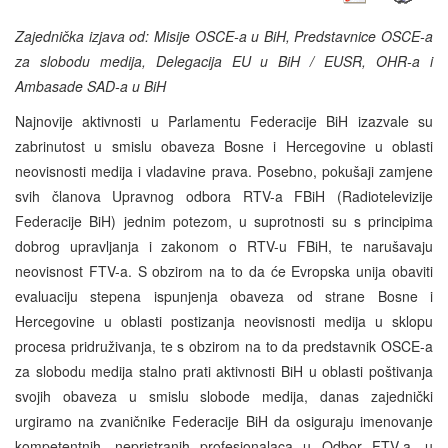
Zajednička izjava od: Misije OSCE-a u BiH, Predstavnice OSCE-a
za slobodu medija, Delegacija EU u BiH / EUSR, OHR-a i
Ambasade SAD-a u BiH
Najnovije aktivnosti u Parlamentu Federacije BiH izazvale su
zabrinutost u smislu obaveza Bosne i Hercegovine u oblasti
neovisnosti medija i vladavine prava. Posebno, pokušaji zamjene
svih članova Upravnog odbora RTV-a FBiH (Radiotelevizije
Federacije BiH) jednim potezom, u suprotnosti su s principima
dobrog upravljanja i zakonom o RTV-u FBiH, te narušavaju
neovisnost FTV-a. S obzirom na to da će Evropska unija obaviti
evaluaciju stepena ispunjenja obaveza od strane Bosne i
Hercegovine u oblasti postizanja neovisnosti medija u sklopu
procesa pridruživanja, te s obzirom na to da predstavnik OSCE-a
za slobodu medija stalno prati aktivnosti BiH u oblasti poštivanja
svojih obaveza u smislu slobode medija, danas zajednički
urgiramo na zvaničnike Federacije BiH da osiguraju imenovanje
kompetentnih, nepristranih profesionalaca u Odbor FTV-a, u