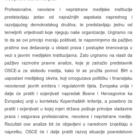
Profesionalne, neovisne i nepristrane medijske institucije
predstavljaju jedan od najvažnijih aspekata naprednog i
razvijajućeg demokratskog društva, te predstavljaju jednu od
temeljnih vrijednosti koje njeguju naše organizacije. Urgiramo na
to da se ovi principi moraju poštivati, te napominjemo da pažljivo
pratimo sva dešavanja u oblasti prava i postupke imenovanja u
vezi s javnim medijskim institucijama. Zato urgiramo na vlasti da
pažljivo razmotre pravne analize, koje je zatražio predstavnik
OSCE-a za slobodu medija, kako bi se pružila pomoć BiH u
uspostavi medijskog okvira, koji omogućava političku i finansijsku
neovisnost javnih emitera i regulatornih tijela. Evropska unija i
dalje će pratiti i ocjenjivati napredak Bosne i Hercegovine ka
Evropskoj uniji u kontekstu Kopenhaških kriterija, a posebno će
pratiti i ocjenjivati u kojoj mjeri država poštuje principe vladavine
prava i osigurava profesionalne, neovisne i nepristrane medije.
Rezultati ove analize bit će objavljeni u narednom Izvještaju o
napretku. OSCE će i dalje pratiti razvoj situacije posredstvom