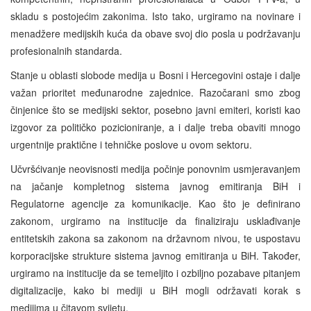
skladu s postojećim zakonima. Isto tako, urgiramo na novinare i
menadžere medijskih kuća da obave svoj dio posla u podržavanju
profesionalnih standarda.
Stanje u oblasti slobode medija u Bosni i Hercegovini ostaje i dalje
važan prioritet međunarodne zajednice. Razočarani smo zbog
činjenice što se medijski sektor, posebno javni emiteri, koristi kao
izgovor za političko pozicioniranje, a i dalje treba obaviti mnogo
urgentnije praktične i tehničke poslove u ovom sektoru.
Učvršćivanje neovisnosti medija počinje ponovnim usmjeravanjem
na jačanje kompletnog sistema javnog emitiranja BiH i
Regulatorne agencije za komunikacije. Kao što je definirano
zakonom, urgiramo na institucije da finaliziraju usklađivanje
entitetskih zakona sa zakonom na državnom nivou, te uspostavu
korporacijske strukture sistema javnog emitiranja u BiH. Također,
urgiramo na institucije da se temeljito i ozbiljno pozabave pitanjem
digitalizacije, kako bi mediji u BiH mogli održavati korak s
medijima u čitavom svijetu.