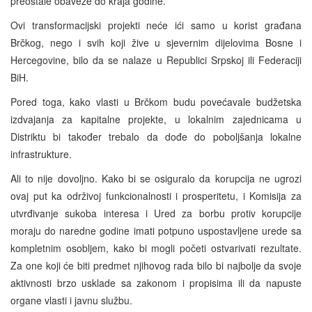
preostale obaveze do kraja godine.
Ovi transformacijski projekti neće ići samo u korist građana
Brčkog, nego i svih koji žive u sjevernim dijelovima Bosne i
Hercegovine, bilo da se nalaze u Republici Srpskoj ili Federaciji
BiH.
Pored toga, kako vlasti u Brčkom budu povećavale budžetska
izdvajanja za kapitalne projekte, u lokalnim zajednicama u
Distriktu bi također trebalo da dođe do poboljšanja lokalne
infrastrukture.
Ali to nije dovoljno. Kako bi se osiguralo da korupcija ne ugrozi
ovaj put ka održivoj funkcionalnosti i prosperitetu, i Komisija za
utvrđivanje sukoba interesa i Ured za borbu protiv korupcije
moraju do naredne godine imati potpuno uspostavljene urede sa
kompletnim osobljem, kako bi mogli početi ostvarivati rezultate.
Za one koji će biti predmet njihovog rada bilo bi najbolje da svoje
aktivnosti brzo usklade sa zakonom i propisima ili da napuste
organe vlasti i javnu službu.