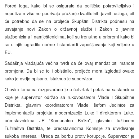
Pored toga, kako bi se osiguralo da političko pokroviteljstvo i
nepotizam više ne podrivaju pružanje kvalitetnih javnih usluga, bit
će potrebno da se na proljeće Skupštini Distrikta podnesu na
usvajanje novi Zakon o državnoj službi i Zakon o javnim
službenicima i namještenicima, koji su trenutno u pripremi kako bi
se u njih ugradile norme i standardi zapošljavanja koji vrijede u
EU.
Sadašnja vladajuća većina tvrdi da će ovaj mandat biti mandat
promjena. Da bi se to i obistinilo, proljeće mora izgledati ovako
kako je ovdje opisano, istaknuo je supervizor.
O ovim temama razgovarano je u četvrtak i petak na sastancima
koje je supervizor održao sa rukovodstvom Vlade i Skupštine
Distrikta, glavnim koordinatorom Vlade, šefom Jedinice za
implementaciju projekta modernizacije Luke i direktorom Luke,
predstavnicima JP “Komunalno Brčko”, glavnim tužiocem
Tužilaštva Distrikta, te predstavnicima Komisije za utvrđivanje
sukoba interesa i Ureda za borbu protiv korupcije. Supervizor je