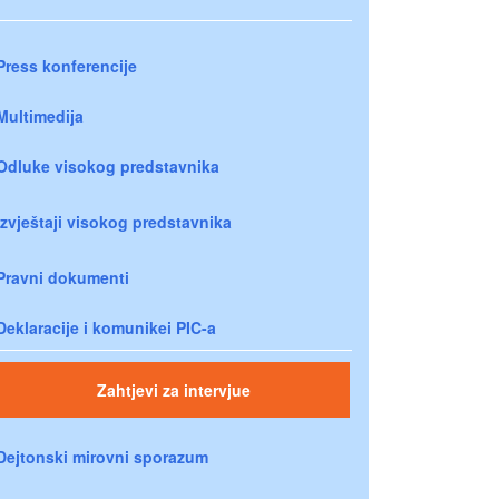
Press konferencije
Multimedija
Odluke visokog predstavnika
Izvještaji visokog predstavnika
Pravni dokumenti
Deklaracije i komunikei PIC-a
Zahtjevi za intervjue
Dejtonski mirovni sporazum