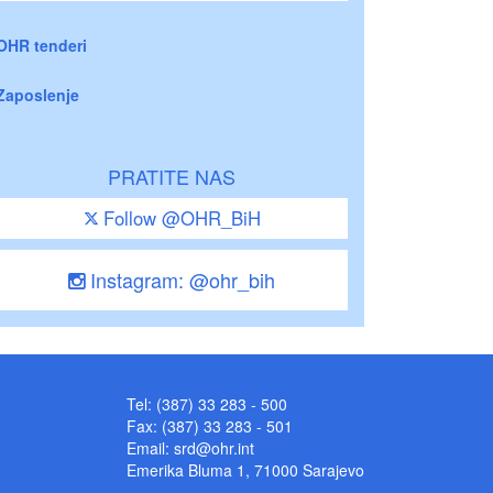
OHR tenderi
Zaposlenje
PRATITE NAS
Follow @OHR_BiH
Instagram: @ohr_bih
Tel: (387) 33 283 - 500
Fax: (387) 33 283 - 501
Email:
srd@ohr.int
Emerika Bluma 1, 71000 Sarajevo