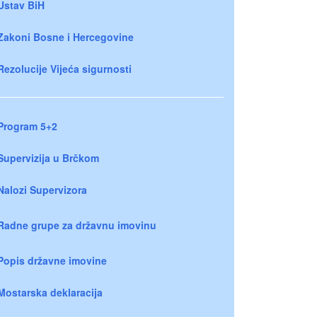
Ustav BiH
Zakoni Bosne i Hercegovine
Rezolucije Vijeća sigurnosti
Program 5+2
Supervizija u Brčkom
Nalozi Supervizora
Radne grupe za državnu imovinu
Popis državne imovine
Mostarska deklaracija