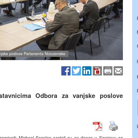
njske poslove Parlamenta Nizozemske
tavnicima Odbora za vanjske poslove
i zamjenik Michael Scanlan sastali su se danas u Sarajevu sa