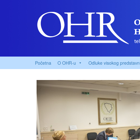
Početna
O OHR-u
Odluke visokog predstavn