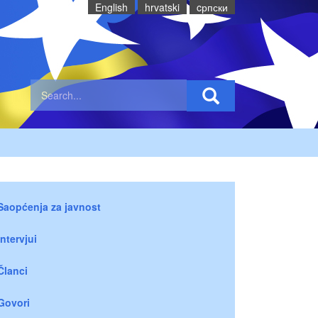
English
hrvatski
cрпски
Saopćenja za javnost
Intervjui
Članci
Govori