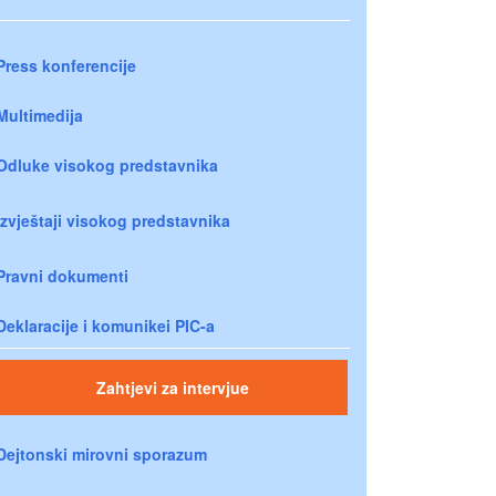
Press konferencije
Multimedija
Odluke visokog predstavnika
Izvještaji visokog predstavnika
Pravni dokumenti
Deklaracije i komunikei PIC-a
Zahtjevi za intervjue
Dejtonski mirovni sporazum