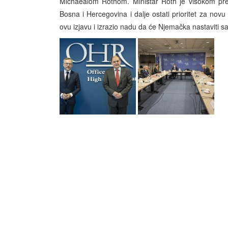
Michaealom Rothom. Ministar Roth je visokom pre
Bosna i Hercegovina i dalje ostati prioritet za nov
ovu izjavu i izrazio nadu da će Njemačka nastaviti 