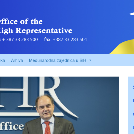
ika
Arhiva
Međunarodna zajednica u BiH