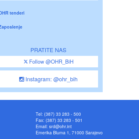
OHR tenderi
Zaposlenje
PRATITE NAS
Follow @OHR_BiH
Instagram: @ohr_bih
Tel: (387) 33 283 - 500
Fax: (387) 33 283 - 501
Email:
srd@ohr.int
Emerika Bluma 1, 71000 Sarajevo