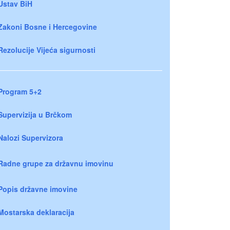
Ustav BiH
Zakoni Bosne i Hercegovine
Rezolucije Vijeća sigurnosti
Program 5+2
Supervizija u Brčkom
Nalozi Supervizora
Radne grupe za državnu imovinu
Popis državne imovine
Mostarska deklaracija