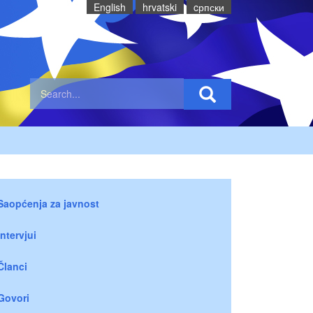
English
hrvatski
cрпски
Saopćenja za javnost
Intervjui
Članci
Govori