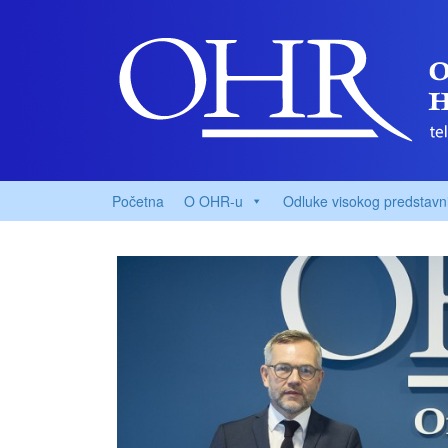
Početna
O OHR-u
Odluke visokog predstavn