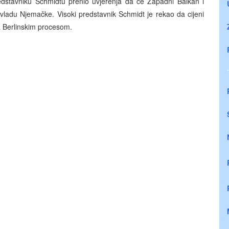
dstavniku Schmidtu prenio uvjerenja da će Zapadni Balkan i
u vladu Njemačke. Visoki predstavnik Schmidt je rekao da cijeni
sa Berlinskim procesom.