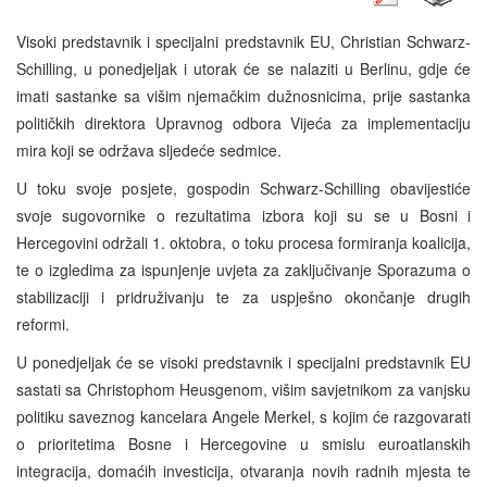
Visoki predstavnik i specijalni predstavnik EU, Christian Schwarz-
Schilling, u ponedjeljak i utorak će se nalaziti u Berlinu, gdje će
imati sastanke sa višim njemačkim dužnosnicima, prije sastanka
političkih direktora Upravnog odbora Vijeća za implementaciju
mira koji se održava sljedeće sedmice.
U toku svoje posjete, gospodin Schwarz-Schilling obavijestiće
svoje sugovornike o rezultatima izbora koji su se u Bosni i
Hercegovini održali 1. oktobra, o toku procesa formiranja koalicija,
te o izgledima za ispunjenje uvjeta za zaključivanje Sporazuma o
stabilizaciji i pridruživanju te za uspješno okončanje drugih
reformi.
U ponedjeljak će se visoki predstavnik i specijalni predstavnik EU
sastati sa Christophom Heusgenom, višim savjetnikom za vanjsku
politiku saveznog kancelara Angele Merkel, s kojim će razgovarati
o prioritetima Bosne i Hercegovine u smislu euroatlanskih
integracija, domaćih investicija, otvaranja novih radnih mjesta te