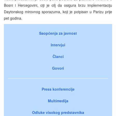
Bosni i Hercegovini, ciji je cilj da osigura brzu implementaciju
Daytonskog mirovnog sporazuma, koji je potpisan u Parizu prije
pet godina.
Saopćenja za javnost
Intervjui
Članci
Govori
Press konferencije
Multimedija
Odluke visokog predstavnika