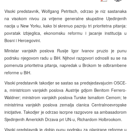
Visoki predstavnik, Wolfgang Petritsch, odrzao je niz sastanaka
na visokom nivou za vrijeme generalne skupstine Ujedinjenih
nacija u New Yorku, kako bi skrenuo paznju tri prioritetna pitanja:
povratak izbjeglica, ekonomsku reformu i jacanje institucija u
Bosni i Hercegovini.
Ministar vanjskih poslova Rusije Igor Ivanov pruzio je punu
podrsku njegovom radu u BiH. Njihovi razgovori odnosili su se na
pomenuta prioritetna pitanja, napredak u Brckom te odbrambene
reforme u BiH.
Visoki predstavnik takodjer se sastao sa predsjedavajucim OSCE-
a, ministricom vanjskih poslova Austrije gdjom Benitom Ferrero-
Waldner; ministrom vanjskih poslova Turske Ismailom Cemom; te
ministrima vanjskih poslova zemalja clanica Centralnoevropske
inicijative. Takodjer je odrzao iscrpne razgovore sa ambasadorom
Sjedinjenih Americkih Drzava pri UN-u, Richardom Holbrookom.
Visoki predstavnik je dobio punu podrsku za planirane reforme u