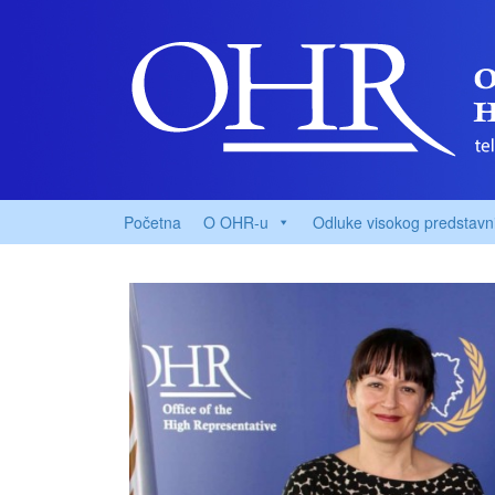
Početna
O OHR-u
Odluke visokog predstavn