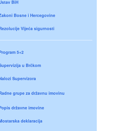
Ustav BiH
Zakoni Bosne i Hercegovine
Rezolucije Vijeća sigurnosti
Program 5+2
Supervizija u Brčkom
Nalozi Supervizora
Radne grupe za državnu imovinu
Popis državne imovine
Mostarska deklaracija