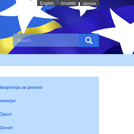
English
hrvatski
cрпски
Saopćenja za javnost
Intervjui
Članci
Govori