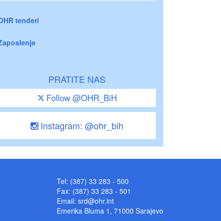
OHR tenderi
Zaposlenje
PRATITE NAS
Follow @OHR_BiH
Instagram: @ohr_bih
Tel: (387) 33 283 - 500
Fax: (387) 33 283 - 501
Email:
srd@ohr.int
Emerika Bluma 1, 71000 Sarajevo