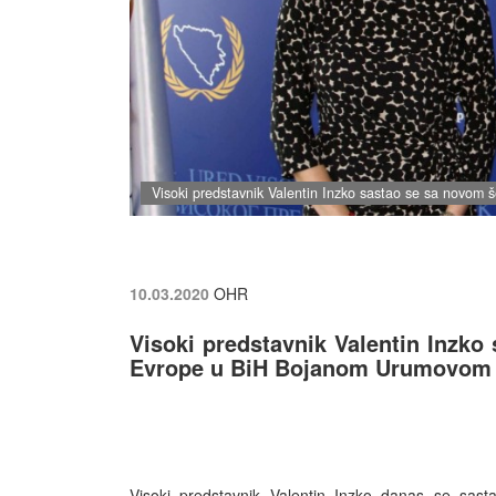
Visoki predstavnik Valentin Inzko sastao se sa novo
10.03.2020
OHR
Visoki predstavnik Valentin Inzko
Evrope u BiH Bojanom Urumovom
Visoki predstavnik Valentin Inzko danas se sa