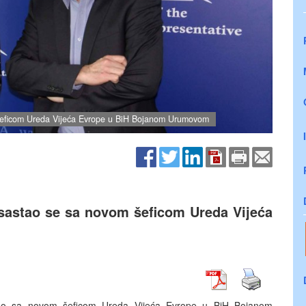
m šeficom Ureda Vijeća Evrope u BiH Bojanom Urumovom
 sastao se sa novom šeficom Ureda Vijeća
stao sa novom šeficom Ureda Vijeća Evrope u BiH Bojanom