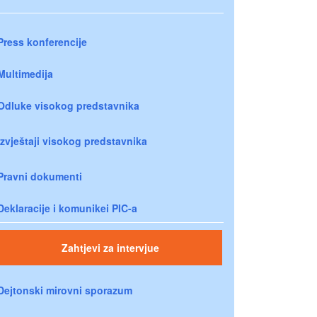
Press konferencije
Multimedija
Odluke visokog predstavnika
Izvještaji visokog predstavnika
Pravni dokumenti
Deklaracije i komunikei PIC-a
Zahtjevi za intervjue
Dejtonski mirovni sporazum