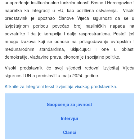
unapređenje institucionalne funkcionalnosti Bosne i Hercegovine i
napretka ka integraciji u EU, kao pozitivna ostvarenja. Visoki
predstavnik je upoznao članove Vijeća sigurnosti da se u
izvještajnom periodu povećao broj nasilničkih napada na
povratnike i da je korupcija i dalje rasprostranjena. Postoji još
mnogo izazova koji se odnose na prilagođavanje evropskim i
međunarodnim standardima, uključujući i one u oblasti
demokratije, vladavine prava, ekonomije i socijalne politike.
Visoki predstavnik će svoj sljedeći redovni izvještaj Vijeću
sigurnosti UN-a predstaviti u maju 2024. godine.
Kliknite za integralni tekst izvještaja visokog predstavnika.
Saopćenja za javnost
Intervjui
Članci