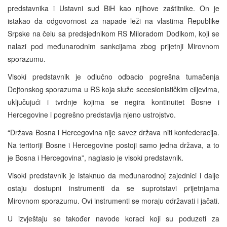
predstavnika i Ustavni sud BiH kao njihove zaštitnike. On je
istakao da odgovornost za napade leži na vlastima Republike
Srpske na čelu sa predsjednikom RS Miloradom Dodikom, koji se
nalazi pod međunarodnim sankcijama zbog prijetnji Mirovnom
sporazumu.
Visoki predstavnik je odlučno odbacio pogrešna tumačenja
Dejtonskog sporazuma u RS koja služe secesionističkim ciljevima,
uključujući i tvrdnje kojima se negira kontinuitet Bosne i
Hercegovine i pogrešno predstavlja njeno ustrojstvo.
“Država Bosna i Hercegovina nije savez država niti konfederacija.
Na teritoriji Bosne i Hercegovine postoji samo jedna država, a to
je Bosna i Hercegovina”, naglasio je visoki predstavnik.
Visoki predstavnik je istaknuo da međunarodnoj zajednici i dalje
ostaju dostupni instrumenti da se suprotstavi prijetnjama
Mirovnom sporazumu. Ovi instrumenti se moraju održavati i jačati.
U izvještaju se također navode koraci koji su poduzeti za