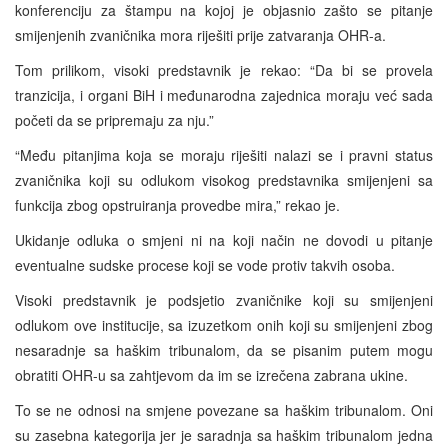
konferenciju za štampu na kojoj je objasnio zašto se pitanje
smijenjenih zvaničnika mora riješiti prije zatvaranja OHR-a.
Tom prilikom, visoki predstavnik je rekao: “Da bi se provela
tranzicija, i organi BiH i međunarodna zajednica moraju već sada
početi da se pripremaju za nju.”
“Među pitanjima koja se moraju riješiti nalazi se i pravni status
zvaničnika koji su odlukom visokog predstavnika smijenjeni sa
funkcija zbog opstruiranja provedbe mira,” rekao je.
Ukidanje odluka o smjeni ni na koji način ne dovodi u pitanje
eventualne sudske procese koji se vode protiv takvih osoba.
Visoki predstavnik je podsjetio zvaničnike koji su smijenjeni
odlukom ove institucije, sa izuzetkom onih koji su smijenjeni zbog
nesaradnje sa haškim tribunalom, da se pisanim putem mogu
obratiti OHR-u sa zahtjevom da im se izrečena zabrana ukine.
To se ne odnosi na smjene povezane sa haškim tribunalom. Oni
su zasebna kategorija jer je saradnja sa haškim tribunalom jedna