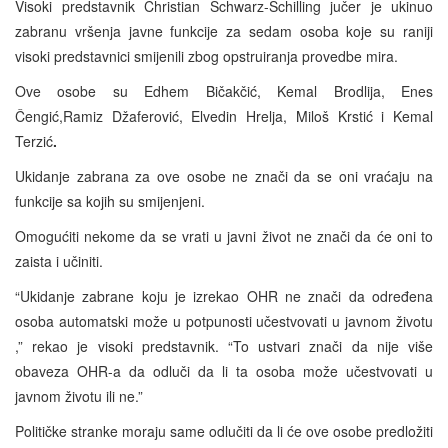
Visoki predstavnik Christian Schwarz-Schilling jučer je ukinuo
zabranu vršenja javne funkcije za sedam osoba koje su raniji
visoki predstavnici smijenili zbog opstruiranja provedbe mira.
Ove osobe su Edhem Bičakčić, Kemal Brodlija, Enes
Čengić,Ramiz Džaferović, Elvedin Hrelja, Miloš Krstić i Kemal
Terzić
.
Ukidanje zabrana za ove osobe ne znači da se oni vraćaju na
funkcije sa kojih su smijenjeni.
Omogućiti nekome da se vrati u javni život ne znači da će oni to
zaista i učiniti.
“Ukidanje zabrane koju je izrekao OHR ne znači da određena
osoba automatski može u potpunosti učestvovati u javnom životu
,” rekao je visoki predstavnik. “To ustvari znači da nije više
obaveza OHR-a da odluči da li ta osoba može učestvovati u
javnom životu ili ne.”
Političke stranke moraju same odlučiti da li će ove osobe predložiti