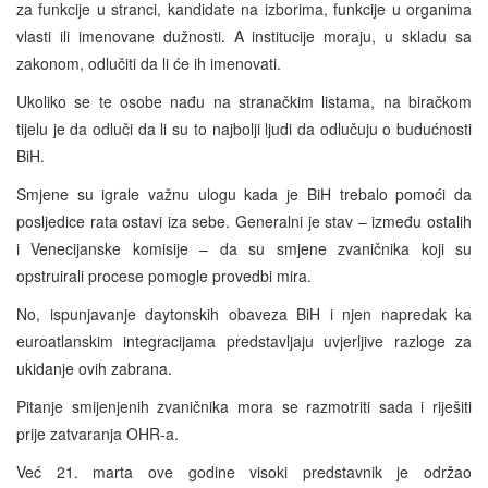
za funkcije u stranci, kandidate na izborima, funkcije u organima
vlasti ili imenovane dužnosti. A institucije moraju, u skladu sa
zakonom, odlučiti da li će ih imenovati.
Ukoliko se te osobe nađu na stranačkim listama, na biračkom
tijelu je da odluči da li su to najbolji ljudi da odlučuju o budućnosti
BiH.
Smjene su igrale važnu ulogu kada je BiH trebalo pomoći da
posljedice rata ostavi iza sebe. Generalni je stav – između ostalih
i Venecijanske komisije – da su smjene zvaničnika koji su
opstruirali procese pomogle provedbi mira.
No, ispunjavanje daytonskih obaveza BiH i njen napredak ka
euroatlanskim integracijama predstavljaju uvjerljive razloge za
ukidanje ovih zabrana.
Pitanje smijenjenih zvaničnika mora se razmotriti sada i riješiti
prije zatvaranja OHR-a.
Već 21. marta ove godine visoki predstavnik je održao