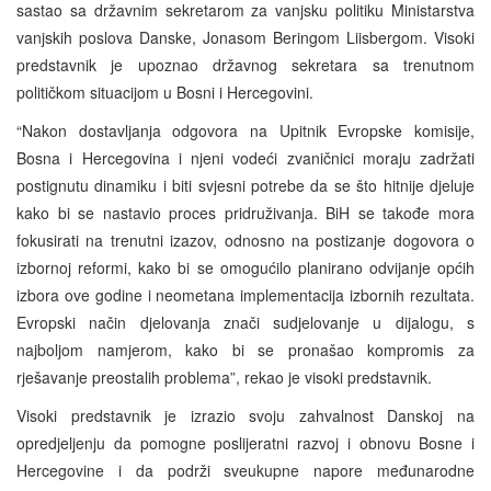
sastao sa državnim sekretarom za vanjsku politiku Ministarstva
vanjskih poslova Danske, Jonasom Beringom Liisbergom. Visoki
predstavnik je upoznao državnog sekretara sa trenutnom
političkom situacijom u Bosni i Hercegovini.
“Nakon dostavljanja odgovora na Upitnik Evropske komisije,
Bosna i Hercegovina i njeni vodeći zvaničnici moraju zadržati
postignutu dinamiku i biti svjesni potrebe da se što hitnije djeluje
kako bi se nastavio proces pridruživanja. BiH se takođe mora
fokusirati na trenutni izazov, odnosno na postizanje dogovora o
izbornoj reformi, kako bi se omogućilo planirano odvijanje općih
izbora ove godine i neometana implementacija izbornih rezultata.
Evropski način djelovanja znači sudjelovanje u dijalogu, s
najboljom namjerom, kako bi se pronašao kompromis za
rješavanje preostalih problema”, rekao je visoki predstavnik.
Visoki predstavnik je izrazio svoju zahvalnost Danskoj na
opredjeljenju da pomogne poslijeratni razvoj i obnovu Bosne i
Hercegovine i da podrži sveukupne napore međunarodne