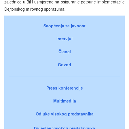
zajednice u BiH usmjerene na osiguranje potpune implementacije
Dejtonskog mirovnog sporazuma.
Saopćenja za javnost
Intervjui
Članci
Govori
Press konferencije
Multimedija
Odluke visokog predstavnika
Izvještaji visokog predstavnika