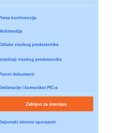
Press konferencije
Multimedija
Odluke visokog predstavnika
Izvještaji visokog predstavnika
Pravni dokumenti
Deklaracije i komunikei PIC-a
Zahtjevi za intervjue
Dejtonski mirovni sporazum