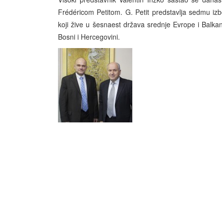
Frédéricom Petitom. G. Petit predstavlja sedmu izbo
koji žive u šesnaest država srednje Evrope i Balkana
Bosni i Hercegovini.