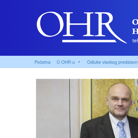
Početna
O OHR-u
Odluke visokog predstavn