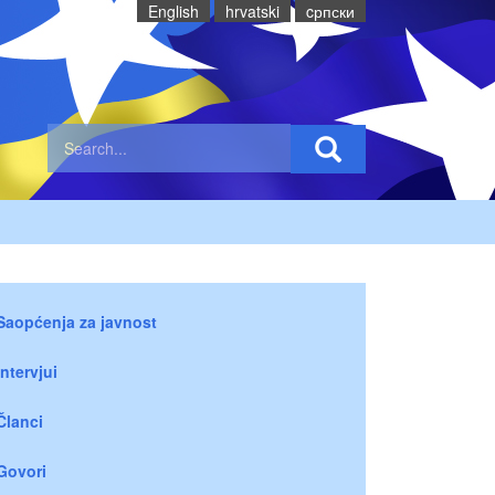
English
hrvatski
cрпски
Saopćenja za javnost
Intervjui
Članci
Govori