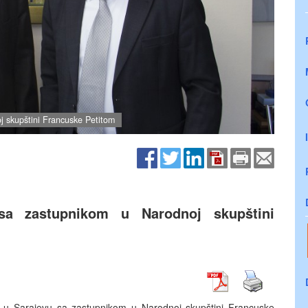
j skupštini Francuske Petitom
sa zastupnikom u Narodnoj skupštini
s u Sarajevu sa zastupnikom u Narodnoj skupštini Francuske