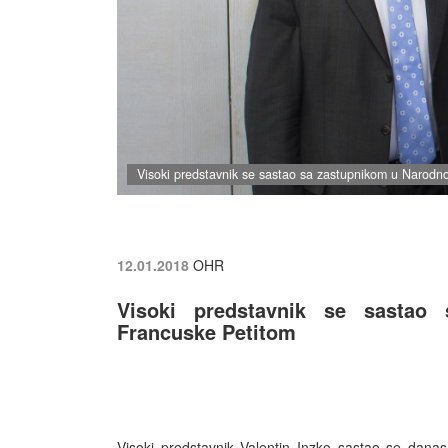
Visoki predstavnik se sastao sa zastupnikom u Narodno
12.01.2018
OHR
Visoki predstavnik se sastao 
Francuske Petitom
Visoki predstavnik Valentin Inzko sastao se dana