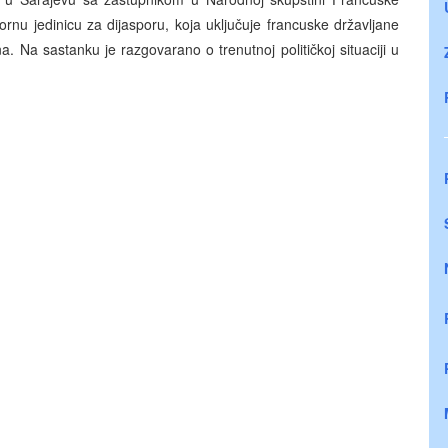
rnu jedinicu za dijasporu, koja uključuje francuske državljane
. Na sastanku je razgovarano o trenutnoj političkoj situaciji u