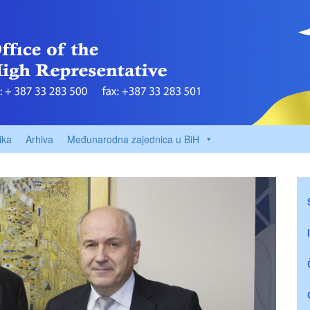
ika
Arhiva
Međunarodna zajednica u BiH