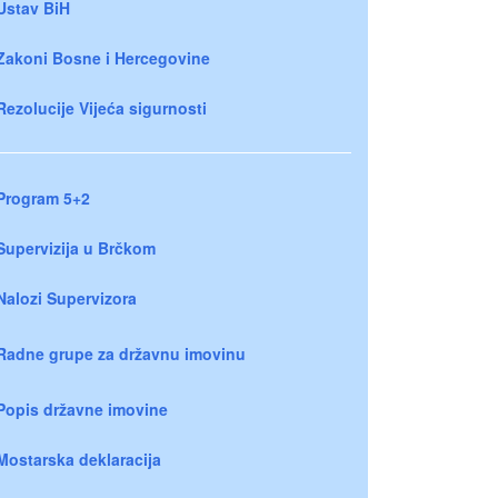
Ustav BiH
Zakoni Bosne i Hercegovine
Rezolucije Vijeća sigurnosti
Program 5+2
Supervizija u Brčkom
Nalozi Supervizora
Radne grupe za državnu imovinu
Popis državne imovine
Mostarska deklaracija