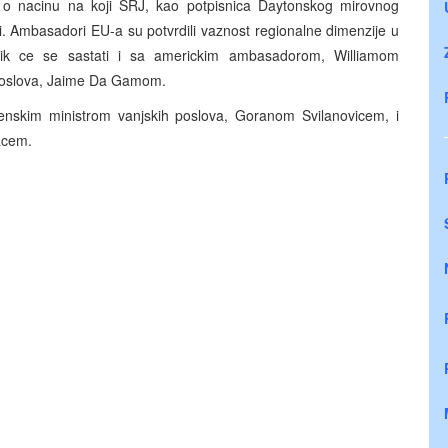
o i o nacinu na koji SRJ, kao potpisnica Daytonskog mirovnog
i. Ambasadori EU-a su potvrdili vaznost regionalne dimenzije u
nik ce se sastati i sa americkim ambasadorom, Williamom
 poslova, Jaime Da Gamom.
ovenskim ministrom vanjskih poslova, Goranom Svilanovicem, i
acem.