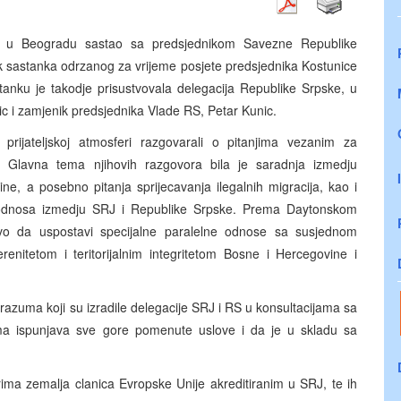
as u Beogradu sastao sa predsjednikom Savezne Republike
k sastanka odrzanog za vrijeme posjete predsjednika Kostunice
tanku je takodje prisustvovala delegacija Republike Srpske, u
ic i zamjenik predsjednika Vlade RS, Petar Kunic.
prijateljskoj atmosferi razgovarali o pitanjima vezanim za
 Glavna tema njihovih razgovora bila je saradnja izmedju
e, a posebno pitanja sprijecavanja ilegalnih migracija, kao i
h odnosa izmedju SRJ i Republike Srpske. Prema Daytonskom
o da uspostavi specijalne paralelne odnose sa susjednom
itetom i teritorijalnim integritetom Bosne i Hercegovine i
razuma koji su izradile delegacije SRJ i RS u konsultacijama sa
a ispunjava sve gore pomenute uslove i da je u skladu sa
ima zemalja clanica Evropske Unije akreditiranim u SRJ, te ih