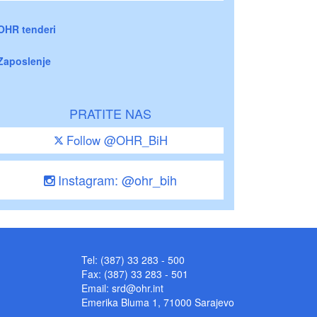
OHR tenderi
Zaposlenje
PRATITE NAS
Follow @OHR_BiH
Instagram: @ohr_bih
Tel: (387) 33 283 - 500
Fax: (387) 33 283 - 501
Email:
srd@ohr.int
Emerika Bluma 1, 71000 Sarajevo