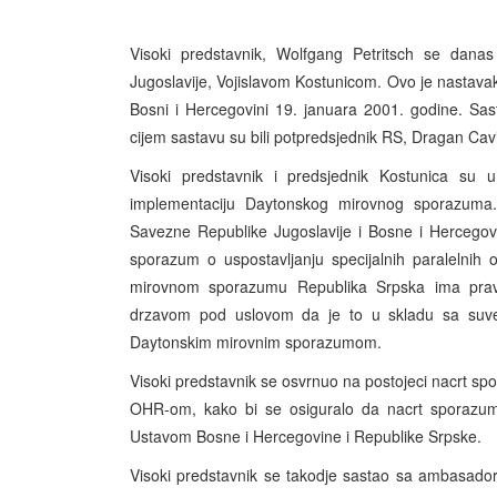
Visoki predstavnik, Wolfgang Petritsch se dan
Jugoslavije, Vojislavom Kostunicom. Ovo je nastava
Bosni i Hercegovini 19. januara 2001. godine. Sas
cijem sastavu su bili potpredsjednik RS, Dragan Cav
Visoki predstavnik i predsjednik Kostunica su u 
implementaciju Daytonskog mirovnog sporazuma.
Savezne Republike Jugoslavije i Bosne i Hercegovin
sporazum o uspostavljanju specijalnih paralelni
mirovnom sporazumu Republika Srpska ima prav
drzavom pod uslovom da je to u skladu sa suveren
Daytonskim mirovnim sporazumom.
Visoki predstavnik se osvrnuo na postojeci nacrt spo
OHR-om, kako bi se osiguralo da nacrt sporazum
Ustavom Bosne i Hercegovine i Republike Srpske.
Visoki predstavnik se takodje sastao sa ambasador