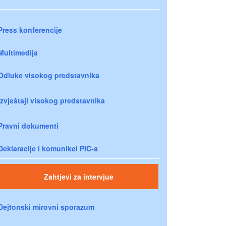
Press konferencije
Multimedija
Odluke visokog predstavnika
Izvještaji visokog predstavnika
Pravni dokumenti
Deklaracije i komunikei PIC-a
Zahtjevi za intervjue
Dejtonski mirovni sporazum