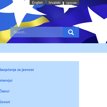
English
hrvatski
cрпски
Saopćenja za javnost
Intervjui
Članci
Govori