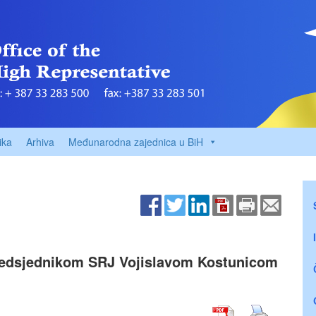
ika
Arhiva
Međunarodna zajednica u BiH
predsjednikom SRJ Vojislavom Kostunicom