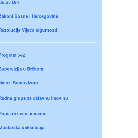
Ustav BiH
Zakoni Bosne i Hercegovine
Rezolucije Vijeća sigurnosti
Program 5+2
Supervizija u Brčkom
Nalozi Supervizora
Radne grupe za državnu imovinu
Popis državne imovine
Mostarska deklaracija