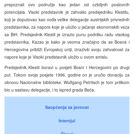
prepoznali ovo područje kao jedan od ozbiljnih poslovnih
potencijala. Visoki predstavnik je zahvalio predsjedniku Klestilu,
koji je doputovao kao vođa velike delegacije austrijskih privrednih
predstavnika, za napore koje je uložio u jačanje ekonomskih veza
sa BiH. Predsjednik Klestil je izrazio punu podršku radu visokog
predstavnika. Kazao je kako je veoma značajno da se Bosna i
Hercegovina približi Evropskoj uniji, izrazivši svoju zahvalnost za
napore koje je Visoki predstavnik uložio u ovom smislu.
Predsjednik Klestil boravi u posjeti Bosni i Hercegovini po drugi
put. Tokom svoje posjete 1996. godine on je uručio donaciju za
obnovu Nacionalne biblioteke. Wolfgang Petritsch je tom prilikom
bio u sastavu delegacije, i to ispred grada Beča.
Saopćenja za javnost
Intervjui
Članci