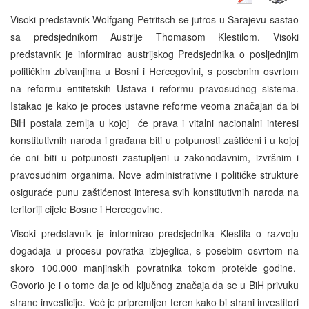
Visoki predstavnik Wolfgang Petritsch se jutros u Sarajevu sastao
sa predsjednikom Austrije Thomasom Klestilom. Visoki
predstavnik je informirao austrijskog Predsjednika o posljednjim
političkim zbivanjima u Bosni i Hercegovini, s posebnim osvrtom
na reformu entitetskih Ustava i reformu pravosudnog sistema.
Istakao je kako je proces ustavne reforme veoma značajan da bi
BiH postala zemlja u kojoj će prava i vitalni nacionalni interesi
konstitutivnih naroda i građana biti u potpunosti zaštićeni i u kojoj
će oni biti u potpunosti zastupljeni u zakonodavnim, izvršnim i
pravosudnim organima. Nove administrativne i političke strukture
osiguraće punu zaštićenost interesa svih konstitutivnih naroda na
teritoriji cijele Bosne i Hercegovine.
Visoki predstavnik je informirao predsjednika Klestila o razvoju
događaja u procesu povratka izbjeglica, s posebim osvrtom na
skoro 100.000 manjinskih povratnika tokom protekle godine.
Govorio je i o tome da je od ključnog značaja da se u BiH privuku
strane investicije. Već je pripremljen teren kako bi strani investitori