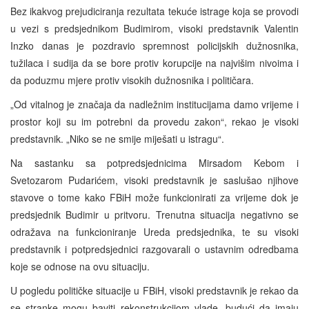
Bez ikakvog prejudiciranja rezultata tekuće istrage koja se provodi
u vezi s predsjednikom Budimirom, visoki predstavnik Valentin
Inzko danas je pozdravio spremnost policijskih dužnosnika,
tužilaca i sudija da se bore protiv korupcije na najvišim nivoima i
da poduzmu mjere protiv visokih dužnosnika i političara.
„Od vitalnog je značaja da nadležnim institucijama damo vrijeme i
prostor koji su im potrebni da provedu zakon“, rekao je visoki
predstavnik. „Niko se ne smije miješati u istragu“.
Na sastanku sa potpredsjednicima Mirsadom Kebom i
Svetozarom Pudarićem, visoki predstavnik je saslušao njihove
stavove o tome kako FBiH može funkcionirati za vrijeme dok je
predsjednik Budimir u pritvoru. Trenutna situacija negativno se
odražava na funkcioniranje Ureda predsjednika, te su visoki
predstavnik i potpredsjednici razgovarali o ustavnim odredbama
koje se odnose na ovu situaciju.
U pogledu političke situacije u FBiH, visoki predstavnik je rekao da
se stranke mogu baviti rekonstrukcijom vlade, budući da imaju