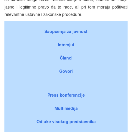
jasno i legitimno pravo da to rade, ali pri tom moraju poštivati
relevantne ustavne i zakonske procedure.
Saopćenja za javnost
Intervjui
Članci
Govori
Press konferencije
Multimedija
Odluke visokog predstavnika