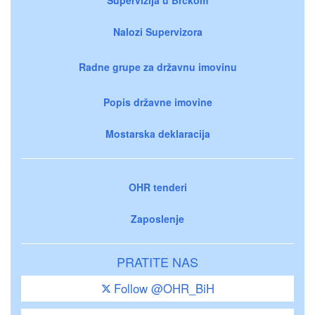
Supervizija u Brčkom
Nalozi Supervizora
Radne grupe za državnu imovinu
Popis državne imovine
Mostarska deklaracija
OHR tenderi
Zaposlenje
PRATITE NAS
Follow @OHR_BiH