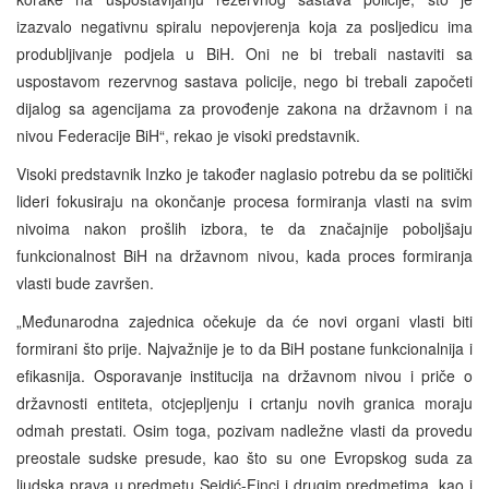
izazvalo negativnu spiralu nepovjerenja koja za posljedicu ima
produbljivanje podjela u BiH. Oni ne bi trebali nastaviti sa
uspostavom rezervnog sastava policije, nego bi trebali započeti
dijalog sa agencijama za provođenje zakona na državnom i na
nivou Federacije BiH“, rekao je visoki predstavnik.
Visoki predstavnik Inzko je također naglasio potrebu da se politički
lideri fokusiraju na okončanje procesa formiranja vlasti na svim
nivoima nakon prošlih izbora, te da značajnije poboljšaju
funkcionalnost BiH na državnom nivou, kada proces formiranja
vlasti bude završen.
„Međunarodna zajednica očekuje da će novi organi vlasti biti
formirani što prije. Najvažnije je to da BiH postane funkcionalnija i
efikasnija. Osporavanje institucija na državnom nivou i priče o
državnosti entiteta, otcjepljenju i crtanju novih granica moraju
odmah prestati. Osim toga, pozivam nadležne vlasti da provedu
preostale sudske presude, kao što su one Evropskog suda za
ljudska prava u predmetu Sejdić-Finci i drugim predmetima, kao i