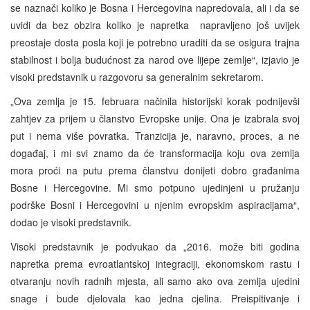
se naznači koliko je Bosna i Hercegovina napredovala, ali i da se
uvidi da bez obzira koliko je napretka napravljeno još uvijek
preostaje dosta posla koji je potrebno uraditi da se osigura trajna
stabilnost i bolja budućnost za narod ove lijepe zemlje“, izjavio je
visoki predstavnik u razgovoru sa generalnim sekretarom.
„Ova zemlja je 15. februara načinila historijski korak podnijevši
zahtjev za prijem u članstvo Evropske unije. Ona je izabrala svoj
put i nema više povratka. Tranzicija je, naravno, proces, a ne
događaj, i mi svi znamo da će transformacija koju ova zemlja
mora proći na putu prema članstvu donijeti dobro građanima
Bosne i Hercegovine. Mi smo potpuno ujedinjeni u pružanju
podrške Bosni i Hercegovini u njenim evropskim aspiracijama“,
dodao je visoki predstavnik.
Visoki predstavnik je podvukao da „2016. može biti godina
napretka prema evroatlantskoj integraciji, ekonomskom rastu i
otvaranju novih radnih mjesta, ali samo ako ova zemlja ujedini
snage i bude djelovala kao jedna cjelina. Preispitivanje i