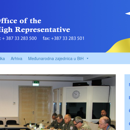
ika
Arhiva
Međunarodna zajednica u BiH