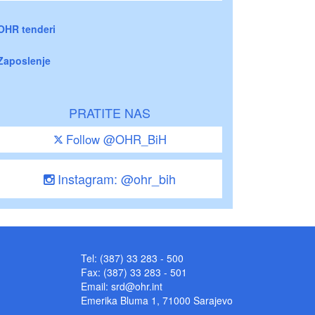
OHR tenderi
Zaposlenje
PRATITE NAS
Follow @OHR_BiH
Instagram: @ohr_bih
Tel: (387) 33 283 - 500
Fax: (387) 33 283 - 501
Email:
srd@ohr.int
Emerika Bluma 1, 71000 Sarajevo