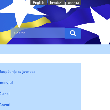
English
hrvatski
cрпски
Saopćenja za javnost
Intervjui
Članci
Govori