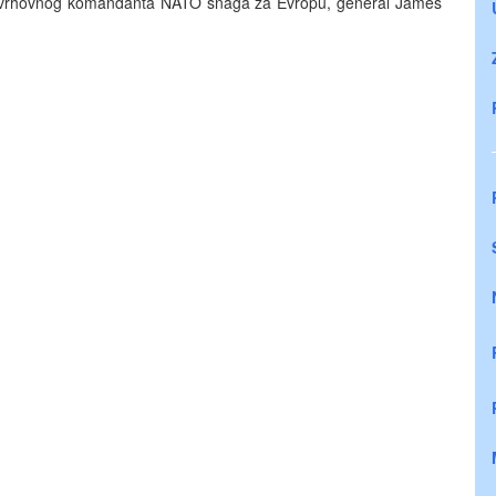
k vrhovnog komandanta NATO snaga za Evropu, general James