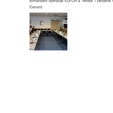
komandant operacije EUFOR-a “Althea” i zamjeni
Everard.