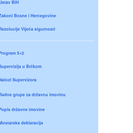
Ustav BiH
Zakoni Bosne i Hercegovine
Rezolucije Vijeća sigurnosti
Program 5+2
Supervizija u Brčkom
Nalozi Supervizora
Radne grupe za državnu imovinu
Popis državne imovine
Mostarska deklaracija