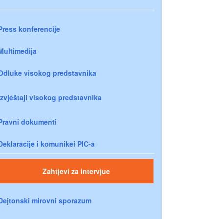
Press konferencije
Multimedija
Odluke visokog predstavnika
Izvještaji visokog predstavnika
Pravni dokumenti
Deklaracije i komunikei PIC-a
Zahtjevi za intervjue
Dejtonski mirovni sporazum