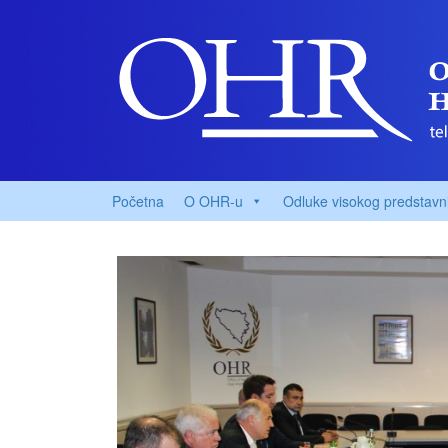
Početna
O OHR-u
Odluke visokog predstavn