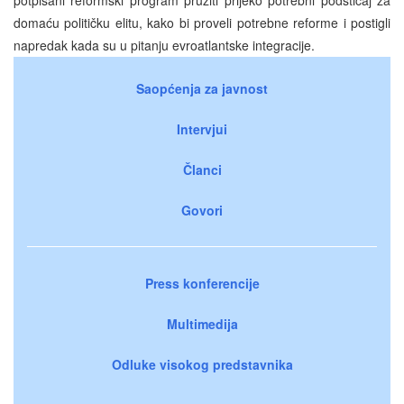
domaću političku elitu, kako bi proveli potrebne reforme i postigli
napredak kada su u pitanju evroatlantske integracije.
Saopćenja za javnost
Intervjui
Članci
Govori
Press konferencije
Multimedija
Odluke visokog predstavnika