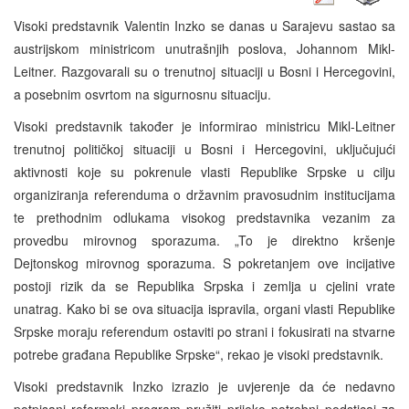
Visoki predstavnik Valentin Inzko se danas u Sarajevu sastao sa
austrijskom ministricom unutrašnjih poslova, Johannom Mikl-
Leitner. Razgovarali su o trenutnoj situaciji u Bosni i Hercegovini,
a posebnim osvrtom na sigurnosnu situaciju.
Visoki predstavnik također je informirao ministricu Mikl-Leitner
trenutnoj političkoj situaciji u Bosni i Hercegovini, uključujući
aktivnosti koje su pokrenule vlasti Republike Srpske u cilju
organiziranja referenduma o državnim pravosudnim institucijama
te prethodnim odlukama visokog predstavnika vezanim za
provedbu mirovnog sporazuma. „To je direktno kršenje
Dejtonskog mirovnog sporazuma. S pokretanjem ove incijative
postoji rizik da se Republika Srpska i zemlja u cjelini vrate
unatrag. Kako bi se ova situacija ispravila, organi vlasti Republike
Srpske moraju referendum ostaviti po strani i fokusirati na stvarne
potrebe građana Republike Srpske“, rekao je visoki predstavnik.
Visoki predstavnik Inzko izrazio je uvjerenje da će nedavno
potpisani reformski program pružiti prijeko potrebni podsticaj za