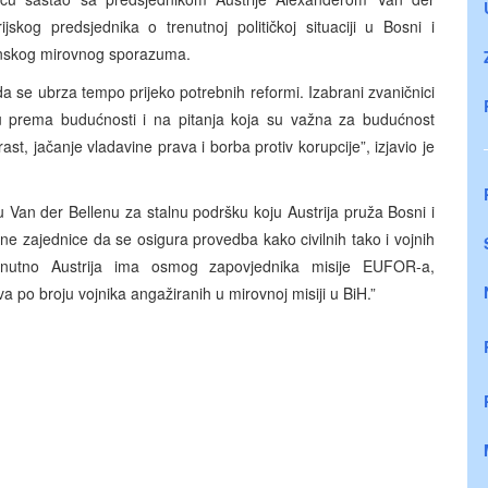
jskog predsjednika o trenutnoj političkoj situaciji u Bosni i
onskog mirovnog sporazuma.
da se ubrza tempo prijeko potrebnih reformi. Izabrani zvaničnici
utu prema budućnosti i na pitanja koja su važna za budućnost
st, jačanje vladavine prava i borba protiv korupcije”, izjavio je
u Van der Bellenu za stalnu podršku koju Austrija pruža Bosni i
 zajednice da se osigura provedba kako civilnih tako i vojnih
nutno Austrija ima osmog zapovjednika misije EUFOR-a,
 po broju vojnika angažiranih u mirovnoj misiji u BiH.”