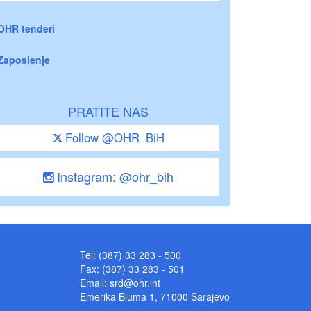
OHR tenderi
Zaposlenje
PRATITE NAS
Follow @OHR_BiH
Instagram: @ohr_bih
Tel: (387) 33 283 - 500
Fax: (387) 33 283 - 501
Email:
srd@ohr.int
Emerika Bluma 1, 71000 Sarajevo