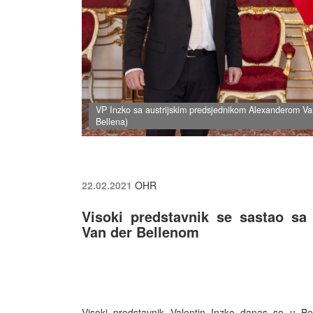
VP Inzko sa austrijskim predsjednikom Alexanderom Van
Bellena)
22.02.2021
OHR
Visoki predstavnik se sastao sa
Van der Bellenom
Visoki predstavnik Valentin Inzko danas se u B