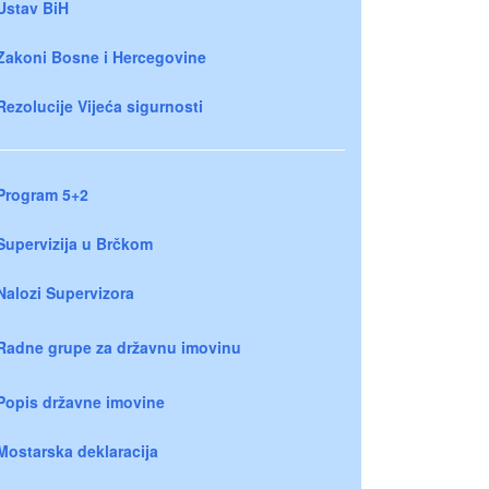
Ustav BiH
Zakoni Bosne i Hercegovine
Rezolucije Vijeća sigurnosti
Program 5+2
Supervizija u Brčkom
Nalozi Supervizora
Radne grupe za državnu imovinu
Popis državne imovine
Mostarska deklaracija