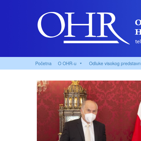
Početna
O OHR-u
Odluke visokog predstavn