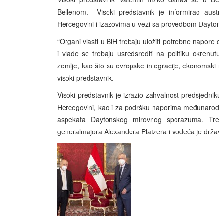
Bellenom. Visoki predstavnik je informirao austri
Hercegovini i izazovima u vezi sa provedbom Dayt
“Organi vlasti u BiH trebaju uložiti potrebne napore 
i vlade se trebaju usredsrediti na politiku okren
zemlje, kao što su evropske integracije, ekonomski ra
visoki predstavnik.
Visoki predstavnik je izrazio zahvalnost predsjednik
Hercegovini, kao i za podršku naporima međunarodne
aspekata Daytonskog mirovnog sporazuma. Tre
generalmajora Alexandera Platzera i vodeća je država