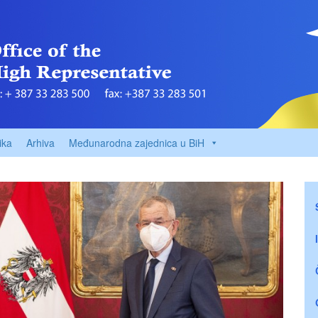
ika
Arhiva
Međunarodna zajednica u BiH