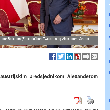
 der Bellenom (Foto: službeni Twitter nalog Alexandera Van der
 austrijskim predsjednikom Alexanderom
eču sastao sa predsjednikom Austrije Alexanderom Van der