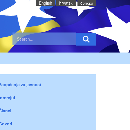
English
hrvatski
cрпски
Saopćenja za javnost
Intervjui
Članci
Govori