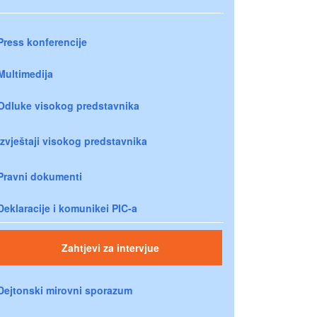
Press konferencije
Multimedija
Odluke visokog predstavnika
Izvještaji visokog predstavnika
Pravni dokumenti
Deklaracije i komunikei PIC-a
Zahtjevi za intervjue
Dejtonski mirovni sporazum