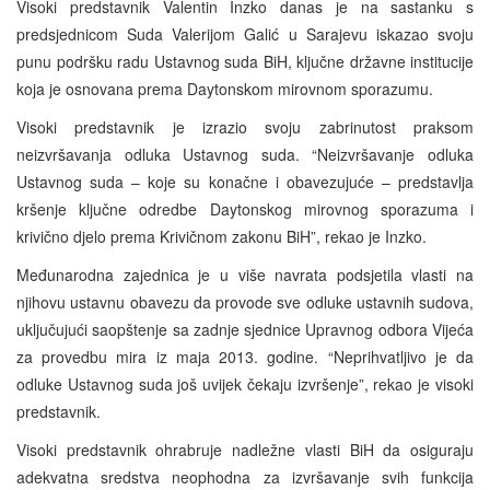
Visoki predstavnik Valentin Inzko danas je na sastanku s
predsjednicom Suda Valerijom Galić u Sarajevu iskazao svoju
punu podršku radu Ustavnog suda BiH, ključne državne institucije
koja je osnovana prema Daytonskom mirovnom sporazumu.
Visoki predstavnik je izrazio svoju zabrinutost praksom
neizvršavanja odluka Ustavnog suda. “Neizvršavanje odluka
Ustavnog suda – koje su konačne i obavezujuće – predstavlja
kršenje ključne odredbe Daytonskog mirovnog sporazuma i
krivično djelo prema Krivičnom zakonu BiH”, rekao je Inzko.
Međunarodna zajednica je u više navrata podsjetila vlasti na
njihovu ustavnu obavezu da provode sve odluke ustavnih sudova,
uključujući saopštenje sa zadnje sjednice Upravnog odbora Vijeća
za provedbu mira iz maja 2013. godine. “Neprihvatljivo je da
odluke Ustavnog suda još uvijek čekaju izvršenje”, rekao je visoki
predstavnik.
Visoki predstavnik ohrabruje nadležne vlasti BiH da osiguraju
adekvatna sredstva neophodna za izvršavanje svih funkcija