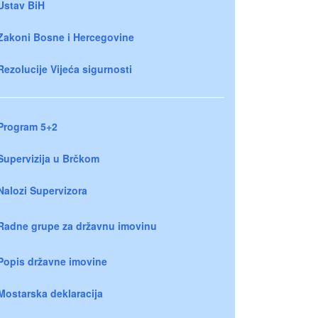
Ustav BiH
Zakoni Bosne i Hercegovine
Rezolucije Vijeća sigurnosti
Program 5+2
Supervizija u Brčkom
Nalozi Supervizora
Radne grupe za državnu imovinu
Popis državne imovine
Mostarska deklaracija