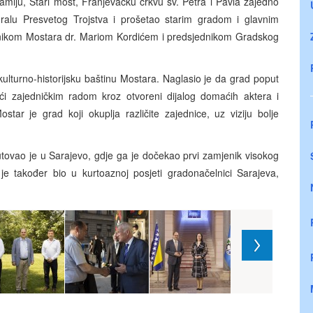
miju, Stari most, Franjevačku crkvu sv. Petra i Pavla zajedno
alu Presvetog Trojstva i prošetao starim gradom i glavnim
nikom Mostara dr. Mariom Kordićem i predsjednikom Gradskog
ulturno-historijsku baštinu Mostara. Naglasio je da grad poput
i zajedničkim radom kroz otvoreni dijalog domaćih aktera i
ar je grad koji okuplja različite zajednice, uz viziju bolje
tovao je u Sarajevo, gdje ga je dočekao prvi zamjenik visokog
je također bio u kurtoaznoj posjeti gradonačelnici Sarajeva,