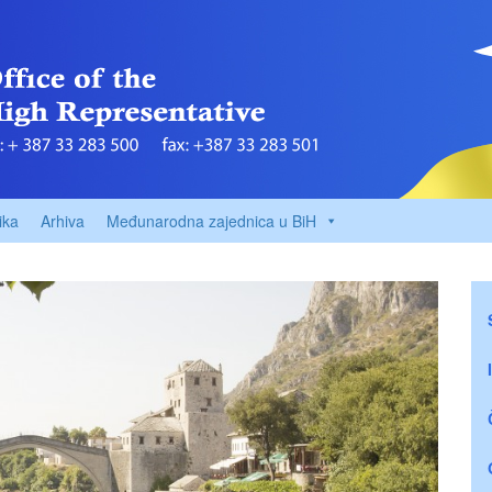
ika
Arhiva
Međunarodna zajednica u BiH