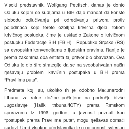
Visoki predstavnik, Wolfgang Petritsch, danas je donio
Odluku kojom se sudijama u BiH daje mandat da koriste
slobodu odlu
ivanja pri odre
ivanju pritvora protiv
č
đ
pojedinaca koje terete ozbiljna krivi
na djela, tokom
č
krivi
nog postupka,
ime je uskladio Zakone o krivi
nom
č
č
č
postupku Federacije BiH (FBiH) i Republike Srpske (RS)
sa evropskim konvencijama o ljudskim pravima. Ranije je
prema zakonima oba entiteta taj pritvor bio obavezan. Ova
Odluka je dio šire strategije da se na sveobuhvatan na
in
č
rješavaju problemi krivi
nih postupaka u BiH prema
č
“Pravilima puta”.
Predmete koji su, ukoliko ih je odobrio Me
unarodni
đ
tribunal za ratne zlo
ine po
injene na podru
ju bivše
č
č
č
Jugoslavije (Haški tribunal/ICTY) prema Rimskom
sporazumu iz 1996. godine, u javnosti poznati kao
“postupak prema Pravilima puta”, mogu rješavati doma
i
ć
sudovi. Ured visokog predstavnika je u potpunosti svjestan