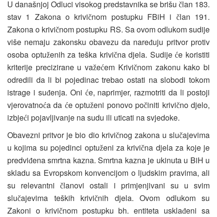
U današnjoj Odluci visokog predstavnika se brišu
lan 183.
č
stav 1 Zakona o krivi
nom postupku FBiH i
lan 191.
č
č
Zakona o krivi
nom postupku RS. Sa ovom odlukom sudije
č
više nemaju zakonsku obavezu da nare
uju pritvor protiv
đ
osoba optu
enih za teška krivi
na djela. Sudije
e koristiti
ž
č
ć
kriterije precizirane u va
e
em Krivi
nom zakonu kako bi
ž
ć
č
odredili da li bi pojedinac trebao ostati na slobodi tokom
istrage i su
enja. Oni
e, naprimjer, razmotriti da li postoji
đ
ć
vjerovatno
a da
e optu
eni ponovo po
initi krivi
no djelo,
ć
ć
ž
č
č
izbje
i pojavljivanje na sudu ili uticati na svjedoke.
ć
Obavezni pritvor je bio dio krivi
nog zakona u slu
ajevima
č
č
u kojima su pojedinci optu
eni za krivi
na djela za koje je
ž
č
predvi
ena smrtna kazna. Smrtna kazna je ukinuta u BiH u
đ
skladu sa Evropskom konvencijom o ljudskim pravima, ali
su relevantni
lanovi ostali i primjenjivani su u svim
č
slu
ajevima teških krivi
nih djela. Ovom odlukom su
č
č
Zakoni o krivi
nom postupku bh. entiteta uskla
eni sa
č
đ