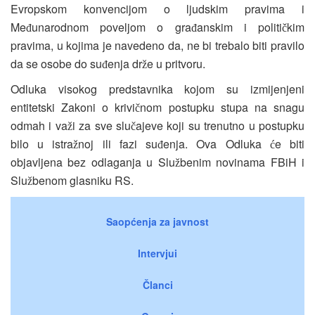
Evropskom konvencijom o ljudskim pravima i
Me
unarodnom poveljom o gra
anskim i politi
kim
đ
đ
č
pravima, u kojima je navedeno da, ne bi trebalo biti pravilo
da se osobe do su
enja dr
e u pritvoru.
đ
ž
Odluka visokog predstavnika kojom su izmijenjeni
entitetski Zakoni o krivi
nom postupku stupa na snagu
č
odmah i va
i za sve slu
ajeve koji su trenutno u postupku
ž
č
bilo u istra
noj ili fazi su
enja. Ova Odluka
e biti
ž
đ
ć
objavljena bez odlaganja u Slu
benim novinama FBiH i
ž
Slu
benom glasniku RS.
ž
Saopćenja za javnost
Intervjui
Članci