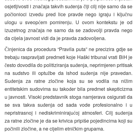
osjetljivosti i zna
aja takvih su
enja
iji cilj nije samo da se
č
đ
č
po
ionioci izvedu pred lice pravde nego igraju i klju
nu
č
č
ulogu u sveop
em pomirenju. U ovom kontekstu je od
ć
izuzetnog zna
aja ne samo da se zadovolji pravda nego
č
da cijela javnost vidi da je pravda zadovoljena.
injenica da procedura “Pravila puta” ne precizira gdje se
Č
trebaju raspravljati predmeti koje Haški tribunal vrati BiH je
esto dovodila do politiziranja su
enja, neprimjeren pritisak
č
đ
na sudstvo ili optu
be da ishod su
enja nije pravedan.
ž
đ
Su
enja za ratne zlo
ine koja su se vodila na ni
im
đ
č
ž
entitetskim sudovima su tako
er bila predmet skepticizma
đ
u javnosti. Visoki predstavnik stoga namjerava osigurati da
se sva takva su
enja od sada vode profesionalno i u
đ
nepristrasnoj i nediskriminiraju
oj atmosferi. Cilj su
enja
ć
đ
za ratne zlo
ine je da se krivica pripiše pojedincima koji su
č
po
inili zlo
ine, a ne cijelim etni
kim grupama.
č
č
č