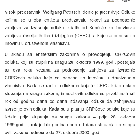
Visoki predstavnik, Wolfgang Petritsch, donio je jucer dvije Odluke
kojima se u oba entiteta produzavaju rokovi za podnosenje
zahtjeva za izvrsenje odluka izdatih od Komisije za imovinske
zahtjeve raseljenih lica i izbjeglica (CRPC), a koje se odnose na
imovinu u drustvenom vlasnistvu.
U skladu sa entitetskim zakonima o provodjenju CRPCovih
odluka, koji su stupili na snagu 28. oktobra 1999. god., postojala
su dva roka vezana za podnosenje zahtjeva za izvrsenje
CRPCovih odluka koje se odnose na imovinu u drustvenom
vlasnistvu. Kada se radi o odlukama koje je CRPC izdao nakon
stupanja na snagu zakona, imaoci ovih odluka su prvobitno imali
rok od godinu dana od dana izdavanja odluke da zahtijevaju
izvrsenje ovih odluka. Kada su u pitanju CRPCove odluke koje su
izdate prije stupanja na snagu zakona – prije 28. oktobra
1999.god. -, rok je bio godina dana od dana stupanja na snagu
ovih zakona, odnosno do 27. oktobra 2000. god.