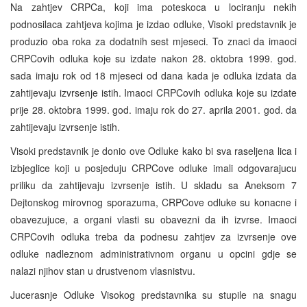
Na zahtjev CRPCa, koji ima poteskoca u lociranju nekih
podnosilaca zahtjeva kojima je izdao odluke, Visoki predstavnik je
produzio oba roka za dodatnih sest mjeseci. To znaci da imaoci
CRPCovih odluka koje su izdate nakon 28. oktobra 1999. god.
sada imaju rok od 18 mjeseci od dana kada je odluka izdata da
zahtijevaju izvrsenje istih. Imaoci CRPCovih odluka koje su izdate
prije 28. oktobra 1999. god. imaju rok do 27. aprila 2001. god. da
zahtijevaju izvrsenje istih.
Visoki predstavnik je donio ove Odluke kako bi sva raseljena lica i
izbjeglice koji u posjeduju CRPCove odluke imali odgovarajucu
priliku da zahtijevaju izvrsenje istih. U skladu sa Aneksom 7
Dejtonskog mirovnog sporazuma, CRPCove odluke su konacne i
obavezujuce, a organi vlasti su obavezni da ih izvrse. Imaoci
CRPCovih odluka treba da podnesu zahtjev za izvrsenje ove
odluke nadleznom administrativnom organu u opcini gdje se
nalazi njihov stan u drustvenom vlasnistvu.
Jucerasnje Odluke Visokog predstavnika su stupile na snagu